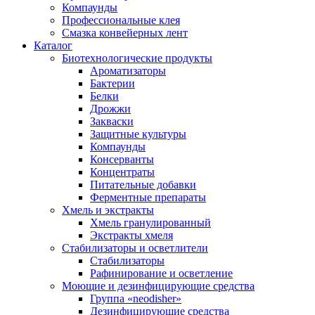
Компаунды
Профессиональные клея
Смазка конвейерных лент
Каталог
Биотехнологические продукты
Ароматизаторы
Бактерии
Белки
Дрожжи
Закваски
Защитные культуры
Компаунды
Консерванты
Концентраты
Питательные добавки
Ферментные препараты
Хмель и экстракты
Хмель гранулированный
Экстракты хмеля
Cтабилизаторы и осветлители
Стабилизаторы
Рафинирование и осветление
Моющие и дезинфицирующие средства
Группа «neodisher»
Дезинфицирующие средства