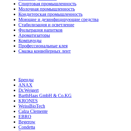
Спиртовая промышленность
Молочная промышленность
Кондитерская промышленность
Моющие и дезинфицирующие средства
Стабилизация и осветление
Фильтрация напитков
Ароматизаторы
Компаунды
Профессиональные клея
Смазка конвейерных лент
Бренды
ANAX
Dr.Weigert
BarthHaas GmbH & Co.KG
KRONES
WeissBioTech
Calza Clemente
EBRO
Begerow
Condetta