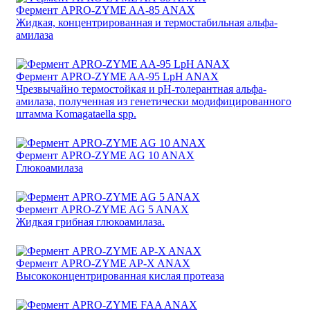
Фермент APRO-ZYME AA-85 ANAX
Жидкая, концентрированная и термостабильная альфа-
амилаза
Фермент APRO-ZYME AA-95 LpH ANAX
Чрезвычайно термостойкая и pH-толерантная альфа-
амилаза, полученная из генетически модифицированного
штамма Komagataella spp.
Фермент APRO-ZYME AG 10 ANAX
Глюкоамилаза
Фермент APRO-ZYME AG 5 ANAX
Жидкая грибная глюкоамилаза.
Фермент APRO-ZYME AP-X ANAX
Высококонцентрированная кислая протеаза