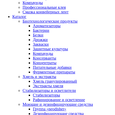
Компаунды
Профессиональные клея
Смазка конвейерных лент
Каталог
Биотехнологические продукты
Ароматизаторы
Бактерии
Белки
Дрожжи
Закваски
Защитные культуры
Компаунды
Консерванты
Концентраты
Питательные добавки
Ферментные препараты
Хмель и экстракты
Хмель гранулированный
Экстракты хмеля
Cтабилизаторы и осветлители
Стабилизаторы
Рафинирование и осветление
Моющие и дезинфицирующие средства
Группа «neodisher»
Дезинфицирующие средства