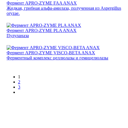
Фермент APRO-ZYME FAA ANAX
Жидкая, грибная альфа-амилаза, полученная из Aspergillus
oryzae.
Фермент APRO-ZYME PLA ANAX
Пулуланаза
Фермент APRO-ZYME VISCO-BETA ANAX
Ферментный комплекс целлюлазы и гемицелюлазы
1
2
3