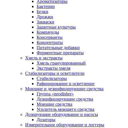
Ароматизаторы
Бактерии
Белки
Дрожжи
Закваски
Защитные культуры
Компаунды
Консерванты
Концентраты
Питательные добавки
Ферментные препараты
Хмель и экстракты
Хмель гранулированный
Экстракты хмеля
Cтабилизаторы и осветлители
Стабилизаторы
Рафинирование и осветление
Моющие и дезинфицирующие средства
Группа «neodisher»
Дезинфицирующие средства
Моющие средства
Усилитель моющего средства
Дозирующие оборудование и насосы
Дозаторы
Измерительное оборудование и логгеры