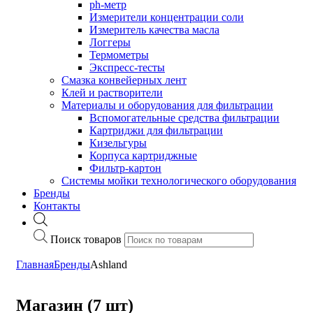
ph-метр
Измерители концентрации соли
Измеритель качества масла
Логгеры
Термометры
Экспресс-тесты
Cмазка конвейерных лент
Клей и растворители
Материалы и оборудования для фильтрации
Вспомогательные средства фильтрации
Картриджи для фильтрации
Кизельгуры
Корпуса картриджные
Фильтр-картон
Системы мойки технологического оборудования
Бренды
Контакты
Поиск товаров
Главная
Бренды
Ashland
Магазин (7 шт)