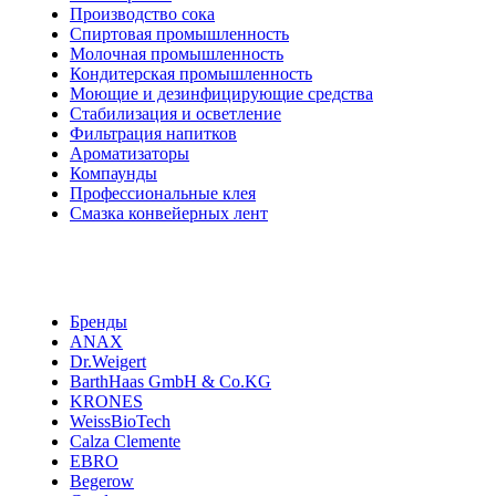
Производство сока
Спиртовая промышленность
Молочная промышленность
Кондитерская промышленность
Моющие и дезинфицирующие средства
Стабилизация и осветление
Фильтрация напитков
Ароматизаторы
Компаунды
Профессиональные клея
Смазка конвейерных лент
Бренды
ANAX
Dr.Weigert
BarthHaas GmbH & Co.KG
KRONES
WeissBioTech
Calza Clemente
EBRO
Begerow