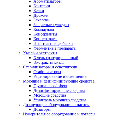
Ароматизаторы
Бактерии
Белки
Дрожжи
Закваски
Защитные культуры
Компаунды
Консерванты
Концентраты
Питательные добавки
Ферментные препараты
Хмель и экстракты
Хмель гранулированный
Экстракты хмеля
Cтабилизаторы и осветлители
Стабилизаторы
Рафинирование и осветление
Моющие и дезинфицирующие средства
Группа «neodisher»
Дезинфицирующие средства
Моющие средства
Усилитель моющего средства
Дозирующие оборудование и насосы
Дозаторы
Измерительное оборудование и логгеры