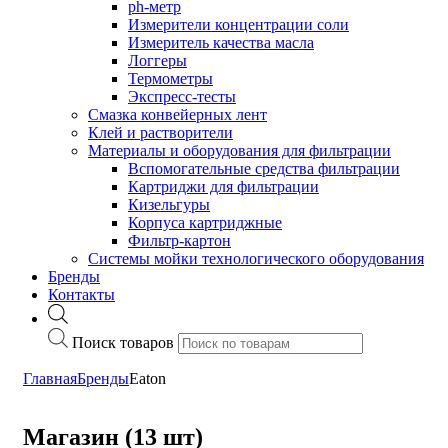
ph-метр
Измерители концентрации соли
Измеритель качества масла
Логгеры
Термометры
Экспресс-тесты
Cмазка конвейерных лент
Клей и растворители
Материалы и оборудования для фильтрации
Вспомогательные средства фильтрации
Картриджи для фильтрации
Кизельгуры
Корпуса картриджные
Фильтр-картон
Системы мойки технологического оборудования
Бренды
Контакты
Поиск товаров
Главная
Бренды
Eaton
Магазин (13 шт)