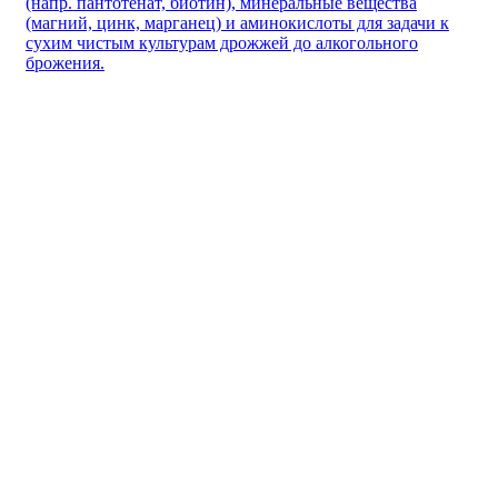
(напр. пантотенат, биотин), минеральные вещества
(магний, цинк, марганец) и аминокислоты для задачи к
сухим чистым культурам дрожжей до алкогольного
брожения.