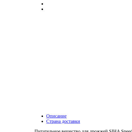
Описание
Страна доставки
Питательное вещество для дрожжей SIHA SpeedF