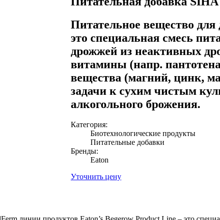
Питательная добавка SIHA 
Питательное вещество для
это специальная смесь пит
дрожжей из неактивных др
витамины (напр. пантотена
вещества (магний, цинк, м
задачи к сухим чистым кул
алкогольного брожения.
Категория:
Биотехнологические продукты
Питательные добавки
Бренды:
Eaton
Уточнить цену
erm линии продуктов Eaton’s Begerow Product Line – это специ