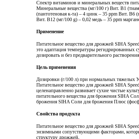
Спектр витаминов и минеральных веществ пита
Минеральные вещества (мг/100 г) Вит. B1 (тиам
(пантотеновая к-та) – 4 цинк – 35 ppm Вит. B6 
Вит. B12 (мг/100 g) – 0,02 медь – 35 ppm марган
Применение
Питательное вещество для дрожжей SIHA SpeedF
это адаптация температуры регидрированных сух
дозировать и без предварительного растворения
Цель применения
Дозировки (г/100 л) при нормальных тяжелых 
Питательное вещество для дрожжей SIHA SpeedF
целенаправленно развивает сухие чистые куль
питательного вещества для брожения SIHA Соли
брожения SIHA Соли для брожения Плюс (фос
Свойства продукта
Питательное вещество для дрожжей SIHA Spee
энзимными сопутствующими факторами, которые
структуру дрожжей.