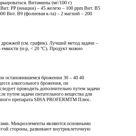
рьироваться. Витамины (мг/100 г)
Вит. PP (ниацин) – 45 железо – 100 ppm Вит. B5
00 Вит. B9 (фолиевая к-та) – 2 магний – 200
 дрожжей (см. график). Лучший метод задачи –
 емкости (н-р, < 20 °С). Продукт можно
ри остановившемся брожении 30 – 40 40
цессе алкогольного брожения, он
следует проводить дополнительно путем задачи
ле путем задачи питательного вещества для
ванного препарата SIHA PROFERMTM Плюс.
тами. Микроэлементы являются основными
ругой стороны, развивают внутриклеточную