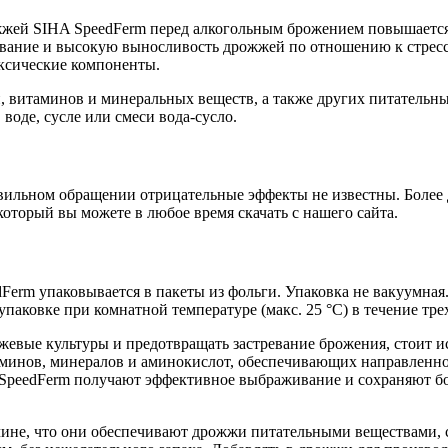
жжей SIHA SpeedFerm перед алкогольным брожением повышается
вание и высокую выносливость дрожжей по отношению к стресс
ксические компоненты.
 витаминов и минеральных веществ, а также других питательн
воде, сусле или смеси вода-сусло.
ильном обращении отрицательные эффекты не известны. Более 
который вы можете в любое время скачать с нашего сайта.
Ferm упаковывается в пакеты из фольги. Упаковка не вакуумна
аковке при комнатной температуре (макс. 25 °C) в течение трех
евые культуры и предотвращать застревание брожения, стоит и
таминов, минералов и аминокислот, обеспечивающих направленн
 SpeedFerm получают эффективное выбраживание и сохраняют б
чине, что они обеспечивают дрожжи питательными веществами, 