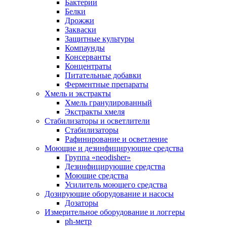
Бактерии
Белки
Дрожжи
Закваски
Защитные культуры
Компаунды
Консерванты
Концентраты
Питательные добавки
Ферментные препараты
Хмель и экстракты
Хмель гранулированный
Экстракты хмеля
Cтабилизаторы и осветлители
Стабилизаторы
Рафинирование и осветление
Моющие и дезинфицирующие средства
Группа «neodisher»
Дезинфицирующие средства
Моющие средства
Усилитель моющего средства
Дозирующие оборудование и насосы
Дозаторы
Измерительное оборудование и логгеры
ph-метр