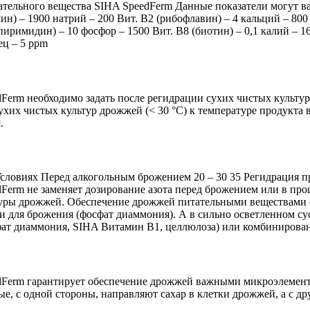
тельного вещества SIHA SpeedFerm Данные показатели могут ва
ин) – 1900 натрий – 200 Вит. B2 (рибофлавин) – 4 кальций – 800 
(пиримидин) – 10 фосфор – 1500 Вит. B8 (биотин) – 0,1 калий – 16
ец – 5 ppm
erm необходимо задать после регидрации сухих чистых культур
их чистых культур дрожжей (< 30 °C) к температуре продукта в
.
Условиях Перед алкогольным брожением 20 – 30 35 Регидрация п
erm не заменяет дозирование азота перед брожением или в про
туры дрожжей. Обеспечение дрожжей питательными веществами 
 для брожения (фосфат диаммония). А в сильно осветленном сус
фат диаммония, SIHA Витамин B1, целлюлоза) или комбиниро
dFerm гарантирует обеспечение дрожжей важными микроэлемен
, с одной стороны, направляют сахар в клетки дрожжей, а с д