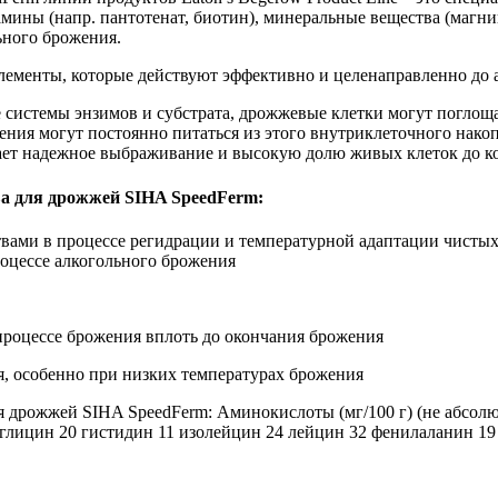
мины (напр. пантотенат, биотин), минеральные вещества (магни
ьного брожения.
ементы, которые действуют эффективно и целенаправленно до 
е системы энзимов и субстрата, дрожжевые клетки могут поглощ
жения могут постоянно питаться из этого внутриклеточного нак
ает надежное выбраживание и высокую долю живых клеток до ко
а для дрожжей SIHA SpeedFerm:
ами в процессе регидрации и температурной адаптации чистых
оцессе алкогольного брожения
процессе брожения вплоть до окончания брожения
, особенно при низких температурах брожения
я дрожжей SIHA SpeedFerm: Аминокислоты (мг/100 г) (не абсолю
 глицин 20 гистидин 11 изолейцин 24 лейцин 32 фенилаланин 19