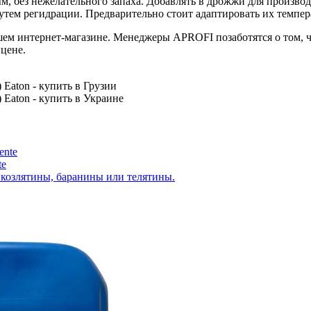
м, без нежелательного запаха. Добавлять в
дрожжи для производ
тем регидрации. Предварительно стоит адаптировать их темпера
ем интернет-магазине. Менеджеры APROFI позаботятся о том, 
цене.
 Eaton - купить в Грузии
 Eaton - купить в Украине
te
козлятины, баранины или телятины.