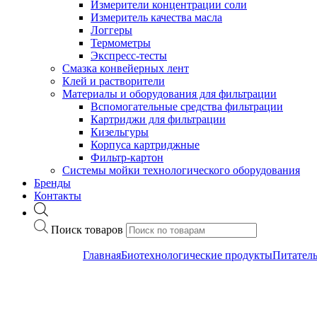
Измерители концентрации соли
Измеритель качества масла
Логгеры
Термометры
Экспресс-тесты
Cмазка конвейерных лент
Клей и растворители
Материалы и оборудования для фильтрации
Вспомогательные средства фильтрации
Картриджи для фильтрации
Кизельгуры
Корпуса картриджные
Фильтр-картон
Системы мойки технологического оборудования
Бренды
Контакты
Поиск товаров
Главная
Биотехнологические продукты
Питател