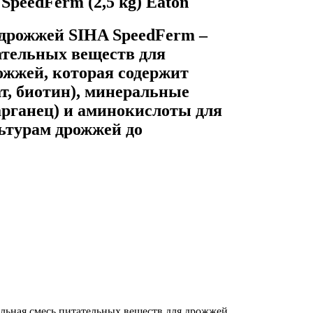
SpeedFerm (2,5 kg) Eaton
 дрожжей SIHA SpeedFerm –
ательных веществ для
ожжей, которая содержит
т, биотин), минеральные
арганец) и аминокислоты для
ьтурам дрожжей до
альная смесь питательных веществ для дрожжей