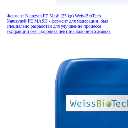
Фермент Natuzym PE Mash (25 kg) WeissBioTech
Natuzym® PE MASH - фермент для мацерации, был
специально разработан для улучшение процесса
экстракции без гидролиза пектина яблочного жмыха