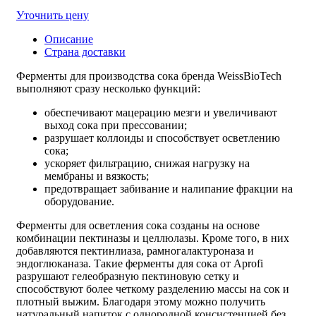
Уточнить цену
Описание
Страна доставки
Ферменты для производства сока
бренда WeissBioTech
выполняют сразу несколько функций:
обеспечивают мацерацию мезги и увеличивают
выход сока при прессовании;
разрушает коллоиды и способствует осветлению
сока;
ускоряет фильтрацию, снижая нагрузку на
мембраны и вязкость;
предотвращает забивание и налипание фракции на
оборудование.
Ферменты для осветления сока
созданы на основе
комбинации пектиназы и целлюлазы. Кроме того, в них
добавляются пектинлиаза, рамногалактуроназа и
эндоглюканаза. Такие
ферменты для сока от Aprofi
разрушают гелеобразную пектиновую сетку и
способствуют более четкому разделению массы на сок и
плотный выжим. Благодаря этому можно получить
натуральный напиток с однородной консистенцией без