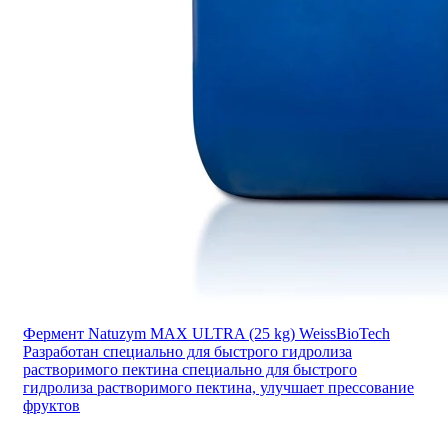
Фермент Natuzym MAX ULTRA (25 kg) WeissBioTech
Разработан специально для быстрого гидролиза
растворимого пектина специально для быстрого
гидролиза растворимого пектина, улучшает прессование
фруктов