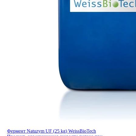
Фермент Natuzym UF (25 kg) WeissBioTech