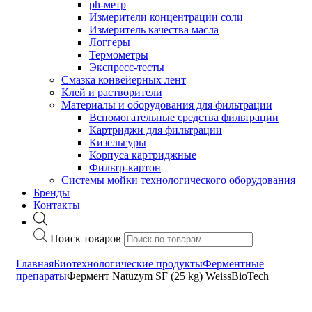
ph-метр
Измерители концентрации соли
Измеритель качества масла
Логгеры
Термометры
Экспресс-тесты
Cмазка конвейерных лент
Клей и растворители
Материалы и оборудования для фильтрации
Вспомогательные средства фильтрации
Картриджи для фильтрации
Кизельгуры
Корпуса картриджные
Фильтр-картон
Системы мойки технологического оборудования
Бренды
Контакты
Поиск товаров
Главная
Биотехнологические продукты
Ферментные
препараты
Фермент Natuzym SF (25 kg) WeissBioTech