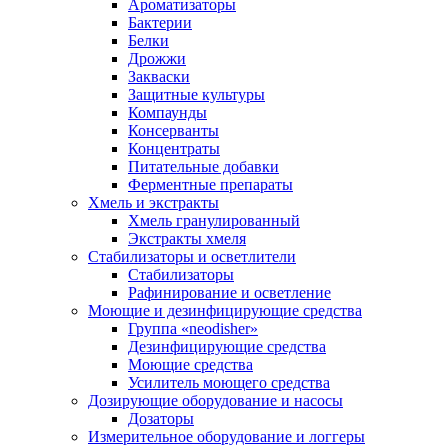
Ароматизаторы
Бактерии
Белки
Дрожжи
Закваски
Защитные культуры
Компаунды
Консерванты
Концентраты
Питательные добавки
Ферментные препараты
Хмель и экстракты
Хмель гранулированный
Экстракты хмеля
Cтабилизаторы и осветлители
Стабилизаторы
Рафинирование и осветление
Моющие и дезинфицирующие средства
Группа «neodisher»
Дезинфицирующие средства
Моющие средства
Усилитель моющего средства
Дозирующие оборудование и насосы
Дозаторы
Измерительное оборудование и логгеры