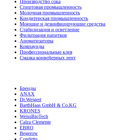
Производство сока
Спиртовая промышленность
Молочная промышленность
Кондитерская промышленность
Моющие и дезинфицирующие средства
Стабилизация и осветление
Фильтрация напитков
Ароматизаторы
Компаунды
Профессиональные клея
Смазка конвейерных лент
Бренды
ANAX
Dr.Weigert
BarthHaas GmbH & Co.KG
KRONES
WeissBioTech
Calza Clemente
EBRO
Begerow
Condetta