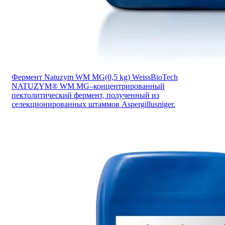
Фермент Natuzym WM MG(0,5 kg) WeissBioTech
NATUZYM® WM MG–концентрированный
пектолитический фермент, полученный из
селекционированных штаммов Aspergillusniger.