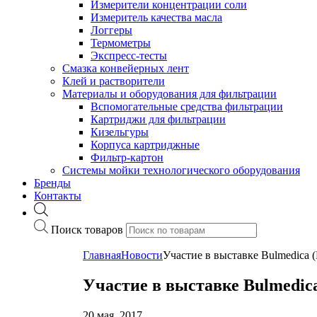
Измерители концентрации соли
Измеритель качества масла
Логгеры
Термометры
Экспресс-тесты
Cмазка конвейерных лент
Клей и растворители
Материалы и оборудования для фильтрации
Вспомогательные средства фильтрации
Картриджи для фильтрации
Кизельгуры
Корпуса картриджные
Фильтр-картон
Системы мойки технологического оборудования
Бренды
Контакты
Поиск товаров
Главная
Новости
Участие в выставке Bulmedica 
Участие в выставке Bulmedic
20 мая, 2017