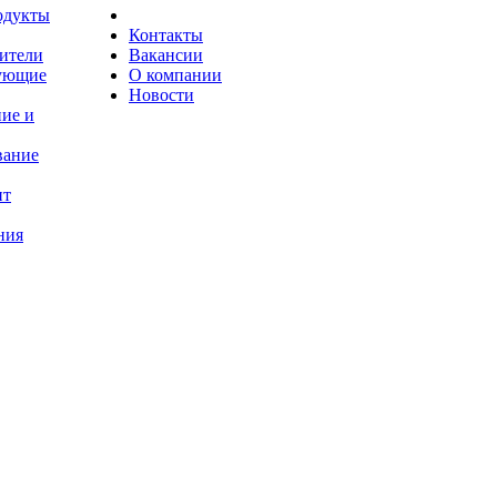
одукты
Контакты
лители
Вакансии
ующие
О компании
Новости
ие и
вание
нт
ния