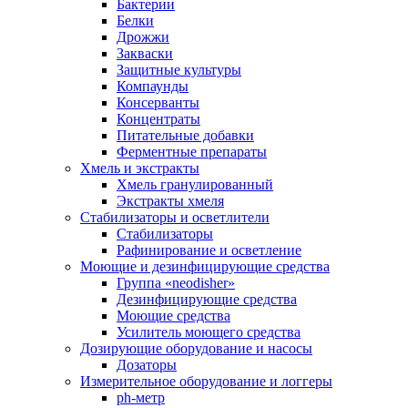
Бактерии
Белки
Дрожжи
Закваски
Защитные культуры
Компаунды
Консерванты
Концентраты
Питательные добавки
Ферментные препараты
Хмель и экстракты
Хмель гранулированный
Экстракты хмеля
Cтабилизаторы и осветлители
Стабилизаторы
Рафинирование и осветление
Моющие и дезинфицирующие средства
Группа «neodisher»
Дезинфицирующие средства
Моющие средства
Усилитель моющего средства
Дозирующие оборудование и насосы
Дозаторы
Измерительное оборудование и логгеры
ph-метр