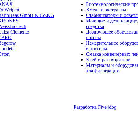
ANAX
Биотехнологические пр
Dr.Weigert
Хмель и экстракты
BarthHaas GmbH & Co.KG
Cтабилизаторы и освет
KRONES
Моющие и дезинфицир
WeissBioTech
средства
Calza Clemente
Дозирующее оборудован
EBRO
насосы
Begerow
Измерительное оборудо
Condetta
и логгеры
Eaton
Cмазка конвейерных ле
Клей и растворители
Материалы и оборудова
для фильтрации
Разработка Five4dog