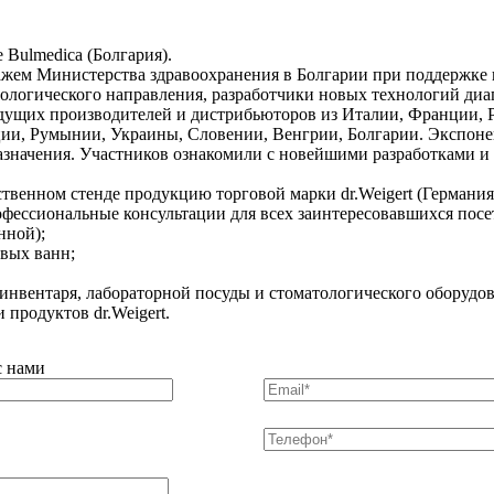
 Bulmedica (Болгария).
ажем Министерства здравоохранения в Болгарии при поддержке
ологического направления, разработчики новых технологий ди
ведущих производителей и дистрибьюторов из Италии, Франции, 
ции, Румынии, Украины, Словении, Венгрии, Болгарии. Экспоне
назначения. Участников ознакомили с новейшими разработками 
венном стенде продукцию торговой марки dr.Weigert (Германия
офессиональные консультации для всех заинтересовавшихся посе
нной);
овых ванн;
 инвентаря, лабораторной посуды и стоматологического оборудов
продуктов dr.Weigert.
с нами