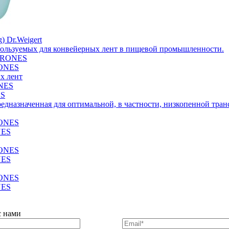
) Dr.Weigert
спользуемых для конвейерных лент в пищевой промышленности.
RONES
х лент
ES
редназначенная для оптимальной, в частности, низкопенной тра
NES
NES
NES
с нами