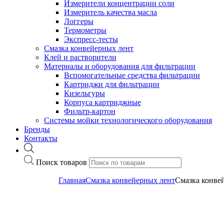
Измерители концентрации соли
Измеритель качества масла
Логгеры
Термометры
Экспресс-тесты
Cмазка конвейерных лент
Клей и растворители
Материалы и оборудования для фильтрации
Вспомогательные средства фильтрации
Картриджи для фильтрации
Кизельгуры
Корпуса картриджные
Фильтр-картон
Системы мойки технологического оборудования
Бренды
Контакты
Поиск товаров
Главная
Cмазка конвейерных лент
Cмазка конве