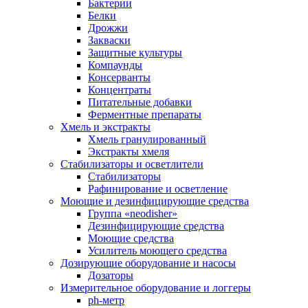
Бактерии
Белки
Дрожжи
Закваски
Защитные культуры
Компаунды
Консерванты
Концентраты
Питательные добавки
Ферментные препараты
Хмель и экстракты
Хмель гранулированный
Экстракты хмеля
Cтабилизаторы и осветлители
Стабилизаторы
Рафинирование и осветление
Моющие и дезинфицирующие средства
Группа «neodisher»
Дезинфицирующие средства
Моющие средства
Усилитель моющего средства
Дозирующие оборудование и насосы
Дозаторы
Измерительное оборудование и логгеры
ph-метр