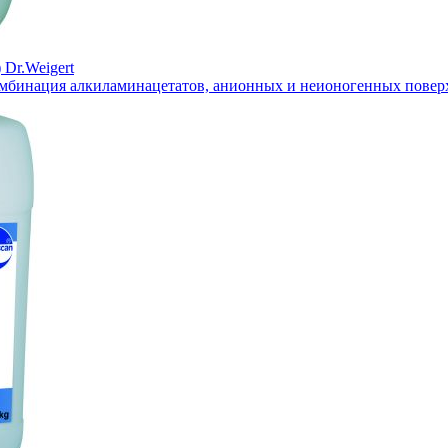
 Dr.Weigert
омбинация алкиламинацетатов, анионных и неионогенных повер