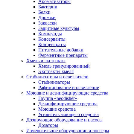
Ароматизаторы
Бактерии
Белки
Дрожжи
Закваски
Защитные культуры
Компаунды
Консерванты
Концентраты
Питательные добавки
Ферментные препараты
Хмель и экстракты
Хмель гранулированный
Экстракты хмеля
Cтабилизаторы и осветлители
Стабилизаторы
Рафинирование и осветление
Моющие и дезинфицирующие средства
Группа «neodisher»
Дезинфицирующие средства
Моющие средства
Усилитель моющего средства
Дозирующие оборудование и насосы
Дозаторы
Измерительное оборудование и логгеры