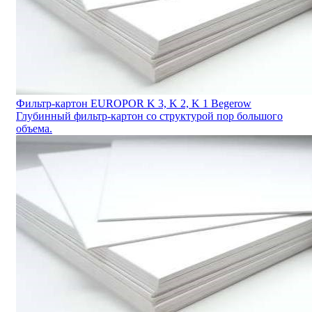
Фильтр-картон EUROPOR K 3, K 2, K 1 Begerow
Глубинный фильтр-картон со структурой пор большого
объема.