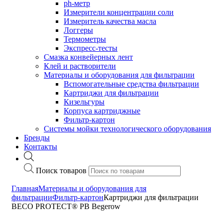
ph-метр
Измерители концентрации соли
Измеритель качества масла
Логгеры
Термометры
Экспресс-тесты
Cмазка конвейерных лент
Клей и растворители
Материалы и оборудования для фильтрации
Вспомогательные средства фильтрации
Картриджи для фильтрации
Кизельгуры
Корпуса картриджные
Фильтр-картон
Системы мойки технологического оборудования
Бренды
Контакты
Поиск товаров
Главная
Материалы и оборудования для
фильтрации
Фильтр-картон
Картриджи для фильтрации
BECO PROTECT® PB Begerow