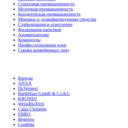
Спиртовая промышленность
Молочная промышленность
Кондитерская промышленность
Моющие и дезинфицирующие средства
Стабилизация и осветление
Фильтрация напитков
Ароматизаторы
Компаунды
Профессиональные клея
Смазка конвейерных лент
Бренды
ANAX
Dr.Weigert
BarthHaas GmbH & Co.KG
KRONES
WeissBioTech
Calza Clemente
EBRO
Begerow
Condetta