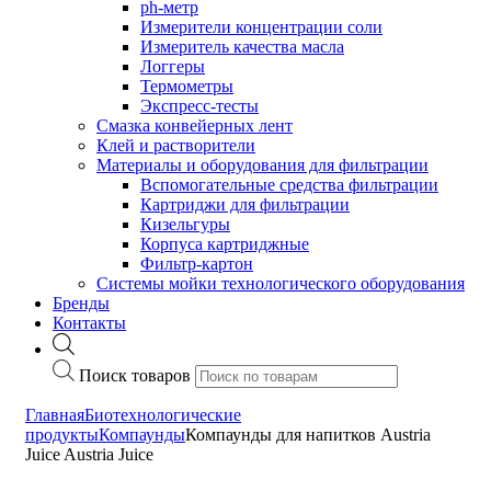
ph-метр
Измерители концентрации соли
Измеритель качества масла
Логгеры
Термометры
Экспресс-тесты
Cмазка конвейерных лент
Клей и растворители
Материалы и оборудования для фильтрации
Вспомогательные средства фильтрации
Картриджи для фильтрации
Кизельгуры
Корпуса картриджные
Фильтр-картон
Системы мойки технологического оборудования
Бренды
Контакты
Поиск товаров
Главная
Биотехнологические
продукты
Компаунды
Компаунды для напитков Austria
Juice Austria Juice