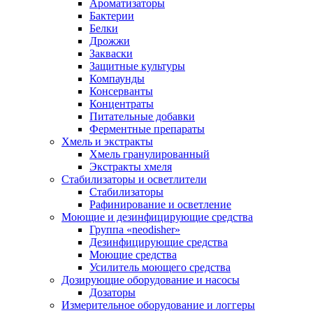
Ароматизаторы
Бактерии
Белки
Дрожжи
Закваски
Защитные культуры
Компаунды
Консерванты
Концентраты
Питательные добавки
Ферментные препараты
Хмель и экстракты
Хмель гранулированный
Экстракты хмеля
Cтабилизаторы и осветлители
Стабилизаторы
Рафинирование и осветление
Моющие и дезинфицирующие средства
Группа «neodisher»
Дезинфицирующие средства
Моющие средства
Усилитель моющего средства
Дозирующие оборудование и насосы
Дозаторы
Измерительное оборудование и логгеры