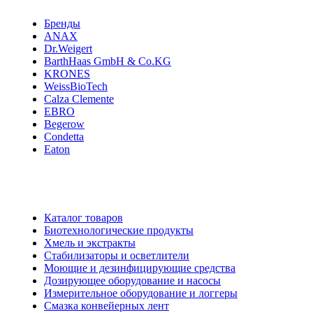
Бренды
ANAX
Dr.Weigert
BarthHaas GmbH & Co.KG
KRONES
WeissBioTech
Calza Clemente
EBRO
Begerow
Condetta
Eaton
Каталог товаров
Биотехнологические продукты
Хмель и экстракты
Cтабилизаторы и осветлители
Моющие и дезинфицирующие средства
Дозирующее оборудование и насосы
Измерительное оборудование и логгеры
Cмазка конвейерных лент