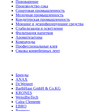
Пивоварение
Производство сока
Спиртовая промышленность
Молочная промышленность
Кондитерская промышленность
Моющие и дезинфицирующие средства
Стабилизация и осветление
Фильтрация напитков
Ароматизаторы
Компаунды
Профессиональные клея
Смазка конвейерных лент
Бренды
ANAX
Dr.Weigert
BarthHaas GmbH & Co.KG
KRONES
WeissBioTech
Calza Clemente
EBRO
Begerow