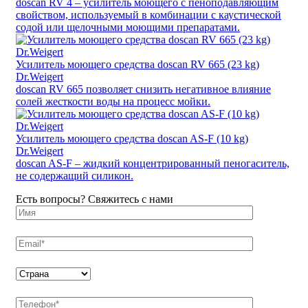
doscan RV 4 – усилитель моющего с пеноподавляющим
свойством, используемый в комбинации с каустической
содой или щелочными моющими препаратами.
Усилитель моющего средства doscan RV 665 (23 kg)
Dr.Weigert
doscan RV 665 позволяет снизить негативное влияние
солей жесткости воды на процесс мойки.
Усилитель моющего средства doscan AS-F (10 kg)
Dr.Weigert
doscan AS-F – жидкий концентрированный пеногаситель,
не содержащий силикон.
Есть вопросы? Свяжитесь с нами