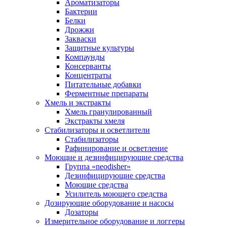
Ароматизаторы
Бактерии
Белки
Дрожжи
Закваски
Защитные культуры
Компаунды
Консерванты
Концентраты
Питательные добавки
Ферментные препараты
Хмель и экстракты
Хмель гранулированный
Экстракты хмеля
Cтабилизаторы и осветлители
Стабилизаторы
Рафинирование и осветление
Моющие и дезинфицирующие средства
Группа «neodisher»
Дезинфицирующие средства
Моющие средства
Усилитель моющего средства
Дозирующие оборудование и насосы
Дозаторы
Измерительное оборудование и логгеры