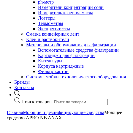
ph-метр
Измерители концентрации соли
Измеритель качества масла
Логгеры
Термометры
Экспресс-тесты
Cмазка конвейерных лент
Клей и растворители
Материалы и оборудования для фильтрации
Вспомогательные средства фильтрации
Картриджи для фильтрации
Кизельгуры
Корпуса картриджные
Фильтр-картон
Системы мойки технологического оборудования
Бренды
Контакты
Поиск товаров
Главная
Моющие и дезинфицирующие средства
Моющее
средство APRO NB ANAX