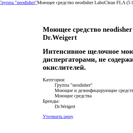
Группа "neodisher"
Моющее средство neodisher LaboClean FLA (5 l)
Моющее средство neodisher 
Dr.Weigert
Интенсивное щелочное мою
диспергаторами, не содерж
окислителей.
Категория:
Группа "neodisher"
Моющие и дезинфицирующие средст
Моющие средства
Бренды:
Dr.Weigert
Уточнить цену