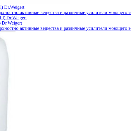
) Dr.Weigert
ерхностно-активные вещества и различные усилители моющего 
 Dr.Weigert
ерхностно-активные вещества и различные усилители моющего 