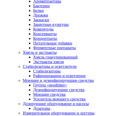
Ароматизаторы
Бактерии
Белки
Дрожжи
Закваски
Защитные культуры
Компаунды
Консерванты
Концентраты
Питательные добавки
Ферментные препараты
Хмель и экстракты
Хмель гранулированный
Экстракты хмеля
Cтабилизаторы и осветлители
Стабилизаторы
Рафинирование и осветление
Моющие и дезинфицирующие средства
Группа «neodisher»
Дезинфицирующие средства
Моющие средства
Усилитель моющего средства
Дозирующие оборудование и насосы
Дозаторы
Измерительное оборудование и логгеры