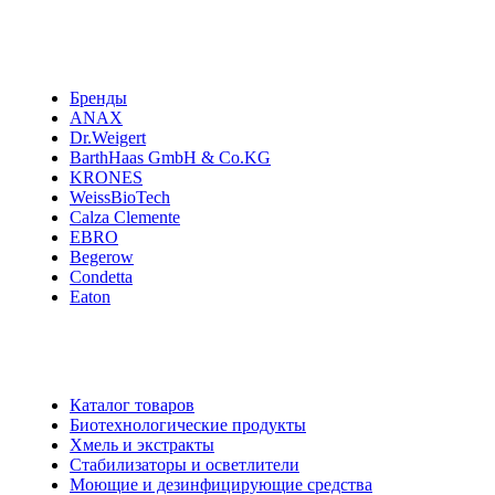
Бренды
ANAX
Dr.Weigert
BarthHaas GmbH & Co.KG
KRONES
WeissBioTech
Calza Clemente
EBRO
Begerow
Condetta
Eaton
Каталог товаров
Биотехнологические продукты
Хмель и экстракты
Cтабилизаторы и осветлители
Моющие и дезинфицирующие средства