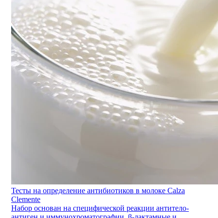
Тесты на определение антибиотиков в молоке Calza
Clemente
Набор основан на специфической реакции антитело-
антиген и иммунохроматографии. β-лактамные и