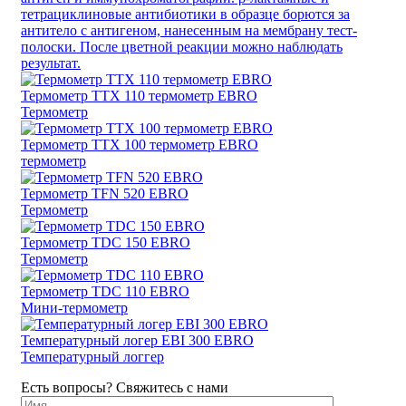
тетрациклиновые aнтибиотики в образце борются за
антитело с антигеном, нанесенным на мембрану тест-
полоски. После цветной реакции можно наблюдать
результат.
Термометр TTX 110 термометр EBRO
Термометр
Термометр TTX 100 термометр EBRO
термометр
Термометр TFN 520 EBRO
Термометр
Термометр TDC 150 EBRO
Термометр
Термометр TDC 110 EBRO
Мини-термометр
Температурный логер EBI 300 EBRO
Температурный логгер
Есть вопросы? Свяжитесь с нами