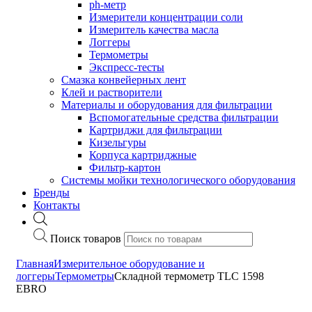
ph-метр
Измерители концентрации соли
Измеритель качества масла
Логгеры
Термометры
Экспресс-тесты
Cмазка конвейерных лент
Клей и растворители
Материалы и оборудования для фильтрации
Вспомогательные средства фильтрации
Картриджи для фильтрации
Кизельгуры
Корпуса картриджные
Фильтр-картон
Системы мойки технологического оборудования
Бренды
Контакты
Поиск товаров
Главная
Измерительное оборудование и
логгеры
Термометры
Складной термометр TLC 1598
EBRO