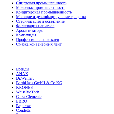
Спиртовая промышленность
Молочная промышленность
Кондитерская промышленность
Моющие и дезинфицирующие средства
Стабилизация и осветление
Фильтрация напитков
Ароматизаторы
Компаунды
Профессиональные клея
Смазка конвейерных лент
Бренды
ANAX
Dr.Weigert
BarthHaas GmbH & Co.KG
KRONES
WeissBioTech
Calza Clemente
EBRO
Begerow
Condetta