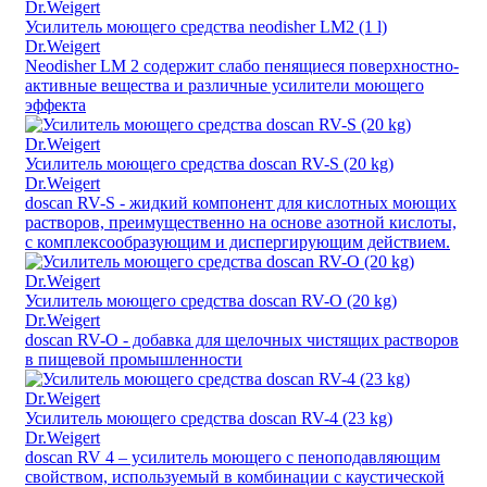
Усилитель моющего средства neodisher LM2 (1 l)
Dr.Weigert
Neodisher LM 2 содержит слабо пенящиеся поверхностно-
активные вещества и различные усилители моющего
эффекта
Усилитель моющего средства doscan RV-S (20 kg)
Dr.Weigert
doscan RV-S - жидкий компонент для кислотных моющих
растворов, преимущественно на основе азотной кислоты,
с комплексообразующим и диспергирующим действием.
Усилитель моющего средства doscan RV-O (20 kg)
Dr.Weigert
doscan RV-O - добавка для щелочных чистящих растворов
в пищевой промышленности
Усилитель моющего средства doscan RV-4 (23 kg)
Dr.Weigert
doscan RV 4 – усилитель моющего с пеноподавляющим
свойством, используемый в комбинации с каустической