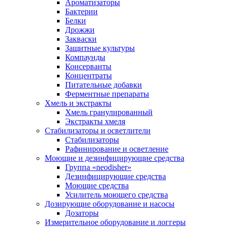
Ароматизаторы
Бактерии
Белки
Дрожжи
Закваски
Защитные культуры
Компаунды
Консерванты
Концентраты
Питательные добавки
Ферментные препараты
Хмель и экстракты
Хмель гранулированный
Экстракты хмеля
Cтабилизаторы и осветлители
Стабилизаторы
Рафинирование и осветление
Моющие и дезинфицирующие средства
Группа «neodisher»
Дезинфицирующие средства
Моющие средства
Усилитель моющего средства
Дозирующие оборудование и насосы
Дозаторы
Измерительное оборудование и логгеры