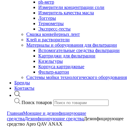
ph-метр
Измерители концентрации соли
Измеритель качества масла
Логгеры
Термометры
Экспресс-тесты
Cмазка конвейерных лент
Клей и растворители
Материалы и оборудования для фильтрации
Вспомогательные средства фильтрации
Картриджи для фильтрации
Кизельгуры
Корпуса картриджные
Фильтр-картон
Системы мойки технологического оборудования
Бренды
Контакты
Поиск товаров
Главная
Моющие и дезинфицирующие
средства
Дезинфицирующие средства
Дезинфицирующее
средство Apro QAV ANAX