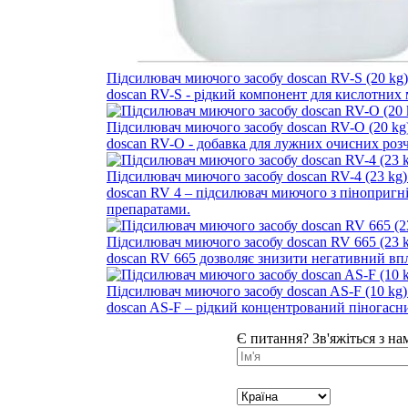
Підсилювач миючого засобу doscan RV-S (20 kg)
doscan RV-S - рідкий компонент для кислотних
Підсилювач миючого засобу doscan RV-O (20 kg)
doscan RV-O - добавка для лужних очисних розч
Підсилювач миючого засобу doscan RV-4 (23 kg)
doscan RV 4 – підсилювач миючого з пінопригн
препаратами.
Підсилювач миючого засобу doscan RV 665 (23 k
doscan RV 665 дозволяє знизити негативний впл
Підсилювач миючого засобу doscan AS-F (10 kg)
doscan AS-F – рідкий концентрований піногасни
Є питання? Зв'яжіться з на