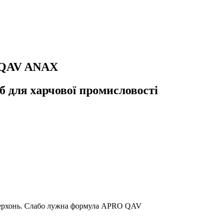
o QAV ANAX
б для харчової промисловості
поверхонь. Слабо лужна формула APRO QAV