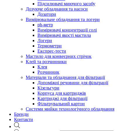
Підсилювачі миючого засобу
Дозуюче обладнання та насоси
Дозатори
Вимірювальне обладнання та логери
ph-метр
Вимірювачі концентрації солі
Вимірювачі якості мастила
Логери
Термометри
Експрес-тести
Мастило для конвеєрних стрічок
Клей та розчинники
Клея
Розчинник
Матеріали та обладнання для фільтрації
Допоміжні речовини для фільтрації
Кізельгури
Корпуса для картриджів
Картриджі для фільтрації
Фільтрувальний картон
Системи мийки технологічного обладнання
Бренди
Контакти