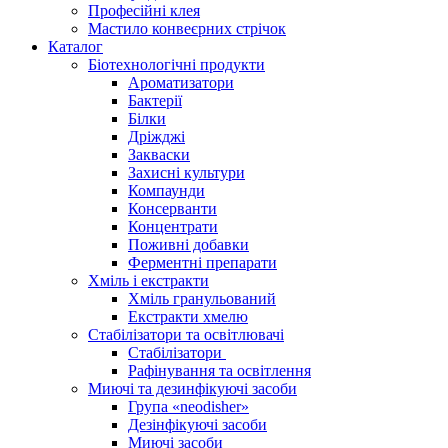
Професійні клея
Мастило конвеєрних стрічок
Каталог
Біотехнологічні продукти
Ароматизатори
Бактерії
Білки
Дріжджі
Закваски
Захисні культури
Компаунди
Консерванти
Концентрати
Поживні добавки
Ферментні препарати
Хміль і екстракти
Хміль гранульований
Екстракти хмелю
Стабілізатори та освітлювачі
Стабілізатори
Рафінування та освітлення
Миючі та дезинфікуючі засоби
Група «neodisher»
Дезінфікуючі засоби
Миючі засоби