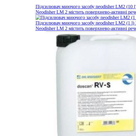
Підсилювач миючого засобу neodisher LM2 (10 l)
Neodisher LM 2 містить поверхнево-активні речо
Підсилювач миючого засобу neodisher LM2 (1 l) 
Neodisher LM 2 містить поверхнево-активні речо