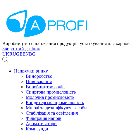
Виробництво і постачання продукції і устаткування для харчов
Зворотний дзвінок
UK
RU
GE
EN
BG
Напрямки ринку
Виноробство
Пивоваріння
Виробництво соків
Спиртова промисловість
Молочна промисловість
Кондитерська промисловість
Миючі та дезинфікуючі засоби
Стабілізація та освітлення
Фільтрація напоїв
Ароматизатори
Компаунди