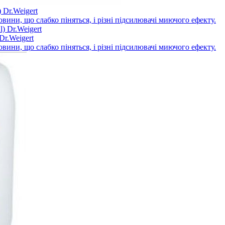
 Dr.Weigert
вини, що слабко піняться, і різні підсилювачі миючого ефекту.
Dr.Weigert
вини, що слабко піняться, і різні підсилювачі миючого ефекту.