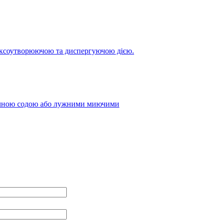
лексоутворюючою та диспергуючою дією.
стичною содою або лужними миючими