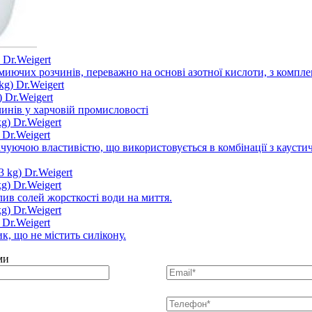
 Dr.Weigert
 миючих розчинів, переважно на основі азотної кислоти, з комп
 Dr.Weigert
инів у харчовій промисловості
 Dr.Weigert
ічуючою властивістю, що використовується в комбінації з кау
g) Dr.Weigert
ив солей жорсткості води на миття.
 Dr.Weigert
к, що не містить силікону.
ми