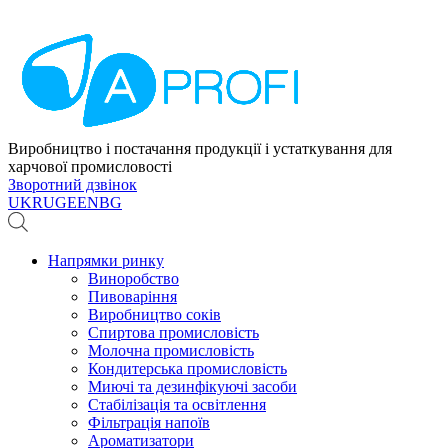
Виробництво і постачання продукції і устаткування для
харчової промисловості
Зворотний дзвінок
UK
RU
GE
EN
BG
Напрямки ринку
Виноробство
Пивоваріння
Виробництво соків
Спиртова промисловість
Молочна промисловість
Кондитерська промисловість
Миючі та дезинфікуючі засоби
Стабілізація та освітлення
Фільтрація напоїв
Ароматизатори