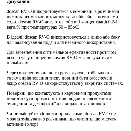
Дозування:
doscan RV-O використовується в комбінації з розчинами
лужних неомосковних миючих засобів або з розчинами
соди. doscan RV-O дозують в області концентрації 0,2-1
вага.% при температурах 60 – 85oC.
В ідеалі, doscan RV-O використовується в лінію або баку
для балансування подачі для негайного використання.
Для забезпечення оптимальної ефективності протягом
всього часу очищення doscan RV-O має дозуватися у
проміжках.
Через виділення кисню та результуючого збільшення
тиску вирівнювання тиску повинні бути забезпечені,
якщо doscan RV-O використовується у закритих системах.
Поверхні, що контактують з харчовими продуктами,
повинні бути промиті питною водою після кожного
очищення та дезінфекції для видалення залишків.
Чи не змішуйте з іншими продуктами. doscan RV-O не
можна змішувати з розчинами, що чистять, що містять
активний хлор!