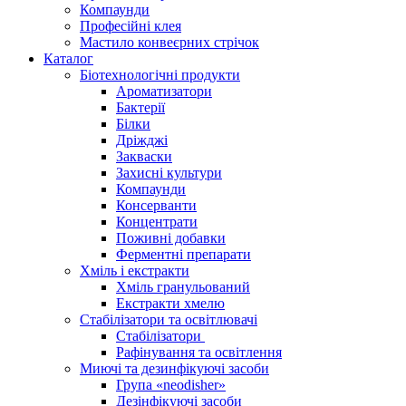
Компаунди
Професійні клея
Мастило конвеєрних стрічок
Каталог
Біотехнологічні продукти
Ароматизатори
Бактерії
Білки
Дріжджі
Закваски
Захисні культури
Компаунди
Консерванти
Концентрати
Поживні добавки
Ферментні препарати
Хміль і екстракти
Хміль гранульований
Екстракти хмелю
Стабілізатори та освітлювачі
Стабілізатори
Рафінування та освітлення
Миючі та дезинфікуючі засоби
Група «neodisher»
Дезінфікуючі засоби