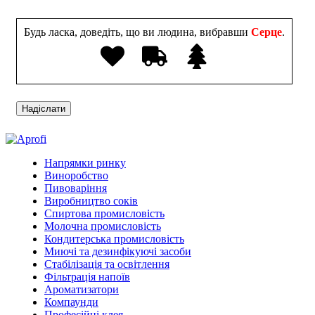
Будь ласка, доведіть, що ви людина, вибравши
Серце
.
Напрямки ринку
Виноробство
Пивоваріння
Виробництво соків
Спиртова промисловість
Молочна промисловість
Кондитерська промисловість
Миючі та дезинфікуючі засоби
Стабілізація та освітлення
Фільтрація напоїв
Ароматизатори
Компаунди
Професійні клея