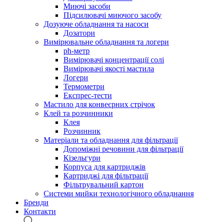
Миючі засоби
Підсилювачі миючого засобу
Дозуюче обладнання та насоси
Дозатори
Вимірювальне обладнання та логери
ph-метр
Вимірювачі концентрації солі
Вимірювачі якості мастила
Логери
Термометри
Експрес-тести
Мастило для конвеєрних стрічок
Клей та розчинники
Клея
Розчинник
Матеріали та обладнання для фільтрації
Допоміжні речовини для фільтрації
Кізельгури
Корпуса для картриджів
Картриджі для фільтрації
Фільтрувальний картон
Системи мийки технологічного обладнання
Бренди
Контакти