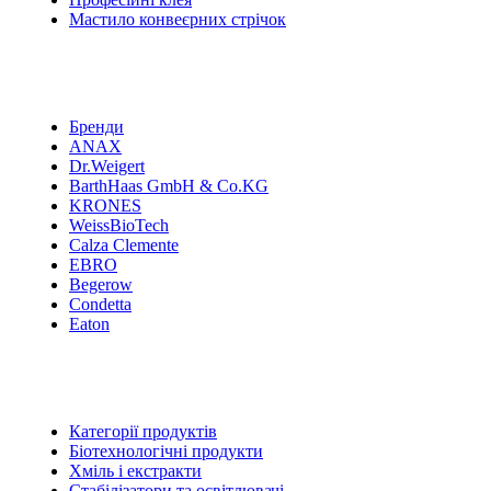
Мастило конвеєрних стрічок
Бренди
ANAX
Dr.Weigert
BarthHaas GmbH & Co.KG
KRONES
WeissBioTech
Calza Clemente
EBRO
Begerow
Condetta
Eaton
Категорії продуктів
Біотехнологічні продукти
Хміль і екстракти
Стабілізатори та освітлювачі