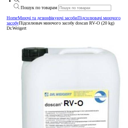
Пошук по товарам
Home
Миючі та дезинфікуючі засоби
Підсилювачі миючого
засобу
Підсилювач миючого засобу doscan RV-O (20 kg)
Dr.Weigert