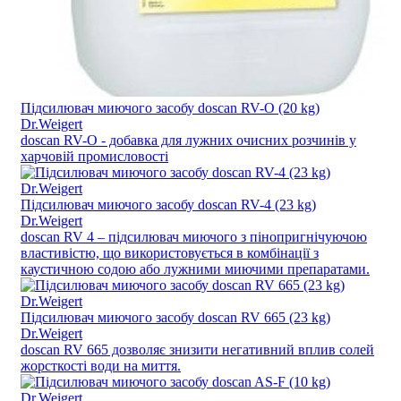
Підсилювач миючого засобу doscan RV-O (20 kg)
Dr.Weigert
doscan RV-O - добавка для лужних очисних розчинів у
харчовій промисловості
Підсилювач миючого засобу doscan RV-4 (23 kg)
Dr.Weigert
doscan RV 4 – підсилювач миючого з пінопригнічуючою
властивістю, що використовується в комбінації з
каустичною содою або лужними миючими препаратами.
Підсилювач миючого засобу doscan RV 665 (23 kg)
Dr.Weigert
doscan RV 665 дозволяє знизити негативний вплив солей
жорсткості води на миття.