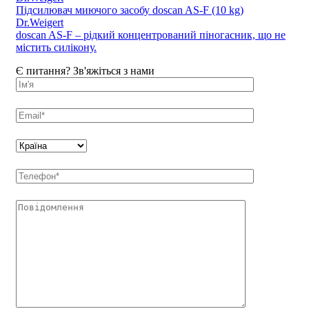
Підсилювач миючого засобу doscan AS-F (10 kg)
Dr.Weigert
doscan AS-F – рідкий концентрований піногасник, що не
містить силікону.
Є питання? Зв'яжіться з нами