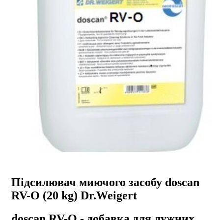
Підсилювач миючого засобу doscan
RV-O (20 kg) Dr.Weigert
doscan RV-O - добавка для лужних