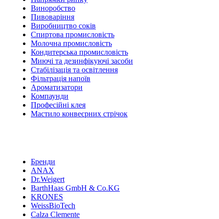
Виноробство
Пивоваріння
Виробництво соків
Спиртова промисловість
Молочна промисловість
Кондитерська промисловість
Миючі та дезинфікуючі засоби
Стабілізація та освітлення
Фільтрація напоїв
Ароматизатори
Компаунди
Професійні клея
Мастило конвеєрних стрічок
Бренди
ANAX
Dr.Weigert
BarthHaas GmbH & Co.KG
KRONES
WeissBioTech
Calza Clemente