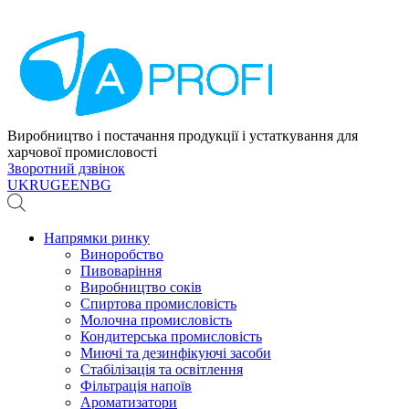
Виробництво і постачання продукції і устаткування для
харчової промисловості
Зворотний дзвінок
UK
RU
GE
EN
BG
Напрямки ринку
Виноробство
Пивоваріння
Виробництво соків
Спиртова промисловість
Молочна промисловість
Кондитерська промисловість
Миючі та дезинфікуючі засоби
Стабілізація та освітлення
Фільтрація напоїв
Ароматизатори