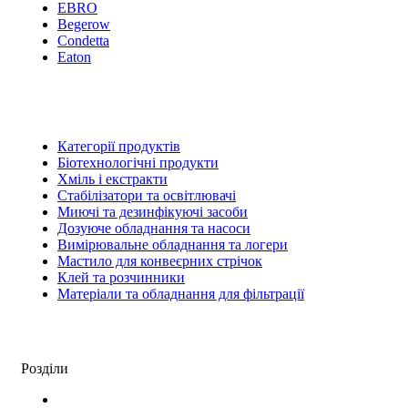
EBRO
Begerow
Condetta
Eaton
Категорії продуктів
Біотехнологічні продукти
Хміль і екстракти
Стабілізатори та освітлювачі
Миючі та дезинфікуючі засоби
Дозуюче обладнання та насоси
Вимірювальне обладнання та логери
Мастило для конвеєрних стрічок
Клей та розчинники
Матеріали та обладнання для фільтрації
Розділи