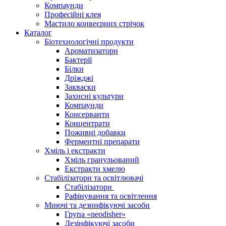
Компаунди
Професійні клея
Мастило конвеєрних стрічок
Каталог
Біотехнологічні продукти
Ароматизатори
Бактерії
Білки
Дріжджі
Закваски
Захисні культури
Компаунди
Консерванти
Концентрати
Поживні добавки
Ферментні препарати
Хміль і екстракти
Хміль гранульований
Екстракти хмелю
Стабілізатори та освітлювачі
Стабілізатори
Рафінування та освітлення
Миючі та дезинфікуючі засоби
Група «neodisher»
Дезінфікуючі засоби