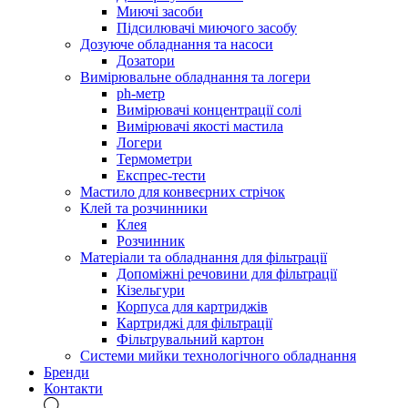
Миючі засоби
Підсилювачі миючого засобу
Дозуюче обладнання та насоси
Дозатори
Вимірювальне обладнання та логери
ph-метр
Вимірювачі концентрації солі
Вимірювачі якості мастила
Логери
Термометри
Експрес-тести
Мастило для конвеєрних стрічок
Клей та розчинники
Клея
Розчинник
Матеріали та обладнання для фільтрації
Допоміжні речовини для фільтрації
Кізельгури
Корпуса для картриджів
Картриджі для фільтрації
Фільтрувальний картон
Системи мийки технологічного обладнання
Бренди
Контакти