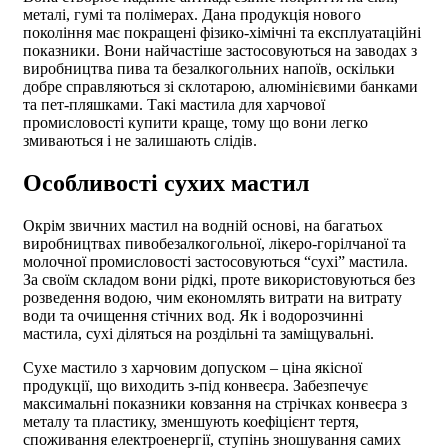
металі, гумі та полімерах. Дана продукція нового
покоління має покращені фізико-хімічні та експлуатаційні
показники. Вони найчастіше застосовуються на заводах з
виробництва пива та безалкогольних напоїв, оскільки
добре справляються зі склотарою, алюмінієвими банками
та пет-пляшками. Такі
мастила для харчової
промисловості купити
краще, тому що вони легко
змиваються і не залишають слідів.
Особливості сухих мастил
Окрім звичних мастил на водній основі, на багатьох
виробництвах пивобезалкогольної, лікеро-горілчаної та
молочної промисловості застосовуються “сухі” мастила.
За своїм складом вони рідкі, проте використовуються без
розведення водою, чим економлять витрати на витрату
води та очищення стічних вод. Як і водорозчинні
мастила, сухі діляться на роздільні та заміщувальні.
Сухе
мастило з харчовим допуском – ціна
якісної
продукції, що виходить з-під конвеєра. Забезпечує
максимальні показники ковзання на стрічках конвеєра з
металу та пластику, зменшують коефіцієнт тертя,
споживання електроенергії, ступінь зношування самих