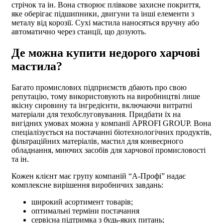
стрічок та ін. Вона створює плівкове захисне покриття,
яке оберігає підшипники, двигуни та інші елементи з
металу від корозії. Сухі мастила наносяться вручну або
автоматично через станції, що дозують.
Де можна купити недорого харчові
мастила?
Багато промислових підприємств дбають про свою
репутацію, тому використовують на виробництві лише
якісну сировину та інгредієнти, включаючи витратні
матеріали для техобслуговування. Придбати їх на
вигідних умовах можна у компанії APROFI GROUP. Вона
спеціалізується на постачанні біотехнологічних продуктів,
фільтраційних матеріалів, мастил для конвеєрного
обладнання, миючих засобів для харчової промисловості
та ін.
Кожен клієнт має групу компаній “А-Профі” надає
комплексне вирішення виробничих завдань:
широкий асортимент товарів;
оптимальні терміни постачання
сервісна підтримка з будь-яких питань;