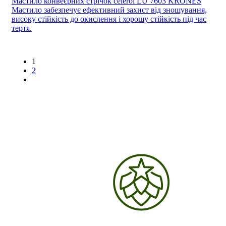
Мастило конвеєрних стрічок celerol LU 7603 KRONES
Мастило забезпечує ефективний захист від зношування,
високу стійкість до окислення і хорошу стійкість під час
тертя.
1
2