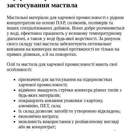
застосування мастила
Мастильні матеріали для харчової промисловості
є рідким
концентратом на основі ПАР, силіконів, полімерів та
інших спеціалізованих добавок. Вони добре розчиняються
у воді, ефективно працюють у великому температурному
діапазоні, а також у воді будь-якої жорсткості. За рахунок
свого складу такі мастила забезпечують оптимальне
ковзання на конвеєрах великої протяжності не тільки на
прямих ділянках, а й на поворотах.
Олії та мастила для харчової промисловості
мають свої
особливості:
призначені для застосування на підприємствах
харчової промисловості;
відмінно змащують стрічки конвеєра різних типів з
будь-яких матеріалів;
покращують ковзання упаковки з картону,
алюмінію, ПЕТ, скла;
їх склад дозволяє запобігти утворенню відкладень;
економічна витрата;
можливість використання у розбавленому вигляді
або як концентрат;