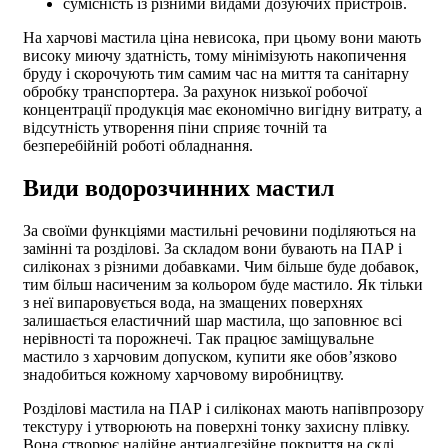
сумісність із різними видами дозуючих пристроїв.
На
харчові мастила ціна
невисока, при цьому вони мають
високу миючу здатність, тому мінімізують накопичення
бруду і скорочують тим самим час на миття та санітарну
обробку транспортера. За рахунок низької робочої
концентрації продукція має економічно вигідну витрату, а
відсутність утворення піни сприяє точній та
безперебійній роботі обладнання.
Види водорозчинних мастил
За своїми функціями мастильні речовини поділяються на
замінні та розділові. За складом вони бувають на ПАР і
силіконах з різними добавками. Чим більше буде добавок,
тим більш насиченим за кольором буде мастило. Як тільки
з неї випаровується вода, на змащених поверхнях
залишається еластичний шар мастила, що заповнює всі
нерівності та порожнечі. Так працює заміщувальне
мастило з харчовим допуском, купити
яке обов’язково
знадобиться кожному харчовому виробництву.
Розділові мастила на ПАР і силіконах мають напівпрозору
текстуру і утворюють на поверхні тонку захисну плівку.
Вона створює надійне антиадгезійне покриття на склі,