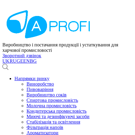
Виробництво і постачання продукції і устаткування для
харчової промисловості
Зворотний дзвінок
UK
RU
GE
EN
BG
Напрямки ринку
Виноробство
Пивоваріння
Виробництво соків
Спиртова промисловість
Молочна промисловість
Кондитерська промисловість
Миючі та дезинфікуючі засоби
Стабілізація та освітлення
Фільтрація напоїв
Ароматизатори