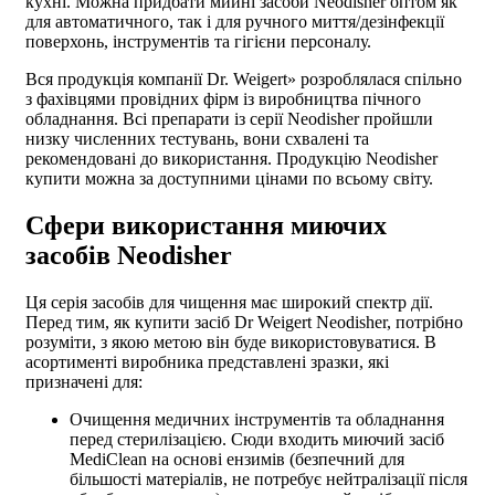
кухні. Можна придбати
мийні засоби Neodisher оптом
як
для автоматичного, так і для ручного миття/дезінфекції
поверхонь, інструментів та гігієни персоналу.
Вся продукція компанії Dr. Weigert» розроблялася спільно
з фахівцями провідних фірм із виробництва пічного
обладнання. Всі препарати із серії Neodisher пройшли
низку численних тестувань, вони схвалені та
рекомендовані до використання. Продукцію
Neodisher
купити
можна за доступними цінами по всьому світу.
Сфери використання миючих
засобів Neodisher
Ця серія засобів для чищення має широкий спектр дії.
Перед тим, як
купити засіб Dr Weigert Neodisher
, потрібно
розуміти, з якою метою він буде використовуватися. В
асортименті виробника представлені зразки, які
призначені для:
Очищення медичних інструментів та обладнання
перед стерилізацією. Сюди входить миючий засіб
MediClean на основі ензимів (безпечний для
більшості матеріалів, не потребує нейтралізації після