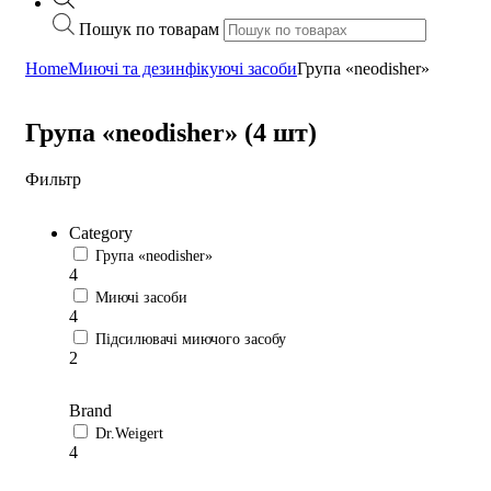
Пошук по товарам
Home
Миючі та дезинфікуючі засоби
Група «neodisher»
Група «neodisher» (4 шт)
Фильтр
Category
Група «neodisher»
4
Миючі засоби
4
Підсилювачі миючого засобу
2
Brand
Dr.Weigert
4