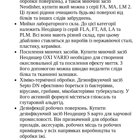
обробки поверхонь), а також
миючий засіб
Neodisher, купити
який можна з серії FA, МА, LM 2.
Ці лужні рідини очищають будь-які поверхні від
білків та інших слідів забруднень.
Мийки лабораторного скла. До цієї категорії
належить Неодішер із серій FLA, FT, A8, LA та
PLM. Всі вони мають різний склад, при цьому
дбайливо ставляться до виробів із нержавіючої сталі,
пластику, кераміки.
Посилення миючих засобів.
Купити миючий засіб
Неодишер
OXI VARIO необхідно для створення
окислювальної дії та посилення ефекту миття. З
його допомогою можна швидко видалити сліди
білка та тканинні залишки.
Хіміко-термічної обробки. Дезинфікуючий засіб
Septo DN ефективно бореться із бактеріями,
вірусами, грибами, мікобактеріями туберкульозу. У
його активній формулі містяться гліоксаль та
глутаровий альдегід.
Дезінфекції робочих поверхонь.
Купити
дезінфікуючий засіб Неодишер
S варто для харчової
промисловості. Він призначений для обробки
приладів, аксесуарів, робочих місць та робочих
приміщень у всіх напрямках виробництва та
обробки їжі.