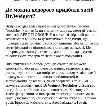
Де можна недорого придбати засіб
Dr.Weigert?
Якщо вас цікавлять професійні
дезінфікуючі засоби
Neodisher, купити
їх на вигідних умовах, звертайтесь до
компанії APROFI GROUP. У її каталозі зібраний великий
асортимент мийної та дезінфікуючої продукції, що
підходить для промислового обладнання. Всі наші товари
сертифіковані та відповідають стандартам якості. Ми
підтримуємо конкурентоспроможні ціни, гарантуємо
високу якість товарів та якісне обслуговування.
Визначитися з вибором дезінфектантів ви можете
самостійно або за допомогою наших технологів, які
допоможуть не тільки вибрати промислову хімію, але й
нададуть консультацію щодо особливостей їх
застосування, дозування, умов зберігання та ін. Ви
можете придбати
засіб DrWeigert Neodisher оптом
або
роздрібно, зробивши замовлення через Корзину або
зателефонувавши за номерами телефону, вказаними на
сайті. Доставка здійснюється по містах України, а також
Росії, Білорусі, Узбекистану, Азербайджану, Грузії,