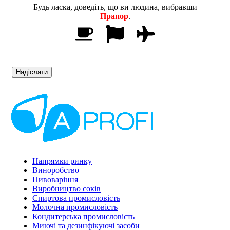
Будь ласка, доведіть, що ви людина, вибравши
Прапор
.
Напрямки ринку
Виноробство
Пивоваріння
Виробництво соків
Спиртова промисловість
Молочна промисловість
Кондитерська промисловість
Миючі та дезинфікуючі засоби