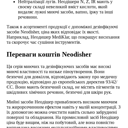
Нейтралізації лугів. Неодішери N, Z, IR мають у
своєму складі невеликий вміст кислоти, який
видаляє лужні миючі засоби, вапно, іржу та інші
речовини.
Також в асортименті продукції є допоміжні
дезінфікуючі
засоби Neodisher, ціна
яких відповідає їх якості.
Наприклад, Неодишер MediKlar, що покращує висихання
та скорочує час сушіння інструментів.
Переваги коштів Neodisher
Ця серія миючих та дезінфікуючих засобів має високі
миючі властивості та низьке піноутворення. Вони
безпечні для довкілля, відповідають закону про медичну
продукцію, відповідно до європейських директив 93/42/
ЄС. Вони мають безпечний склад, не містять пігментів та
шкідливих хімічних речовин, безпечні для шкіри рук.
Мийні засоби Неодішер приваблюють високим миючим
та жиророзчинним ефектом навіть у малій концентрації. З
їх допомогою можна очистити навіть сильно забруднені
поверхні та обладнання. На промисловий
засіб Неодішер
ціна
буде вищим, ніж на побутовий, але вона повністю
виправдана високими експлуатаційними властивостями.