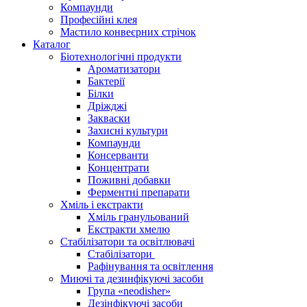
Компаунди
Професійні клея
Мастило конвеєрних стрічок
Каталог
Біотехнологічні продукти
Ароматизатори
Бактерії
Білки
Дріжджі
Закваски
Захисні культури
Компаунди
Консерванти
Концентрати
Поживні добавки
Ферментні препарати
Хміль і екстракти
Хміль гранульований
Екстракти хмелю
Стабілізатори та освітлювачі
Стабілізатори
Рафінування та освітлення
Миючі та дезинфікуючі засоби
Група «neodisher»
Дезінфікуючі засоби