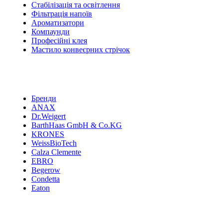
Стабілізація та освітлення
Фільтрація напоїв
Ароматизатори
Компаунди
Професійні клея
Мастило конвеєрних стрічок
Бренди
ANAX
Dr.Weigert
BarthHaas GmbH & Co.KG
KRONES
WeissBioTech
Calza Clemente
EBRO
Begerow
Condetta
Eaton