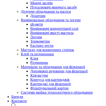
Миючі засоби
Підсилювачі миючого засобу
Дозуюче обладнання та насоси
Дозатори
Вимірювальне обладнання та логери
ph-метр
Вимірювачі концентрації солі
Вимірювачі якості мастила
Логери
Термометри
Експрес-тести
Мастило для конвеєрних стрічок
Клей та розчинники
Клея
Розчинник
Матеріали та обладнання для фільтрації
Допоміжні речовини для фільтрації
Кізельгури
Корпуса для картриджів
Картриджі для фільтрації
Фільтрувальний картон
Системи мийки технологічного обладнання
Бренди
Контакти