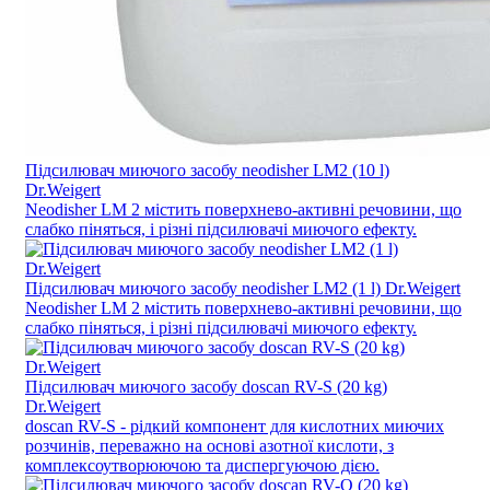
Підсилювач миючого засобу neodisher LM2 (10 l)
Dr.Weigert
Neodisher LM 2 містить поверхнево-активні речовини, що
слабко піняться, і різні підсилювачі миючого ефекту.
Підсилювач миючого засобу neodisher LM2 (1 l) Dr.Weigert
Neodisher LM 2 містить поверхнево-активні речовини, що
слабко піняться, і різні підсилювачі миючого ефекту.
Підсилювач миючого засобу doscan RV-S (20 kg)
Dr.Weigert
doscan RV-S - рідкий компонент для кислотних миючих
розчинів, переважно на основі азотної кислоти, з
комплексоутворюючою та диспергуючою дією.