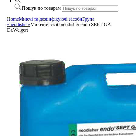
Пошук по товарам
Home
Миючі та дезинфікуючі засоби
Група
«neodisher»
Миючий засіб neodisher endo SEPT GA
Dr.Weigert