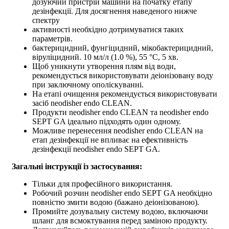
дозуючий пристрій машини на початку етапу
дезінфекції. Для досягнення наведеного нижче
спектру
активності необхідно дотримуватися таких
параметрів.
бактерицидний, фунгіцидний, мікобактерицидний,
віруліцидний. 10 мл/л (1.0 %), 55 °C, 5 хв.
Щоб уникнути утворення плям від води,
рекомендується використовувати деіонізовану воду
при заключному ополіскуванні.
На етапі очищення рекомендується використовувати
засіб neodisher endo CLEAN.
Продукти neodisher endo CLEAN та neodisher endo
SEPT GA ідеально підходять один одному.
Можливе перенесення neodisher endo CLEAN на
етап дезінфекції не впливає на ефективність
дезінфекції neodisher endo SEPT GA.
Загальні інструкції із застосування:
Тільки для професійного використання.
Робочий розчин neodisher endo SEPT GA необхідно
повністю змити водою (бажано деіонізованою).
Промийте дозувальну систему водою, включаючи
шланг для всмоктування перед заміною продукту.