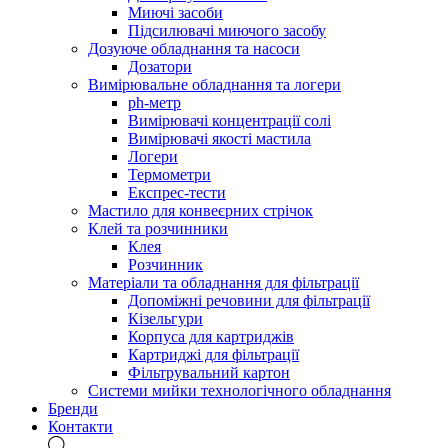
Миючі засоби
Підсилювачі миючого засобу
Дозуюче обладнання та насоси
Дозатори
Вимірювальне обладнання та логери
ph-метр
Вимірювачі концентрації солі
Вимірювачі якості мастила
Логери
Термометри
Експрес-тести
Мастило для конвеєрних стрічок
Клей та розчинники
Клея
Розчинник
Матеріали та обладнання для фільтрації
Допоміжні речовини для фільтрації
Кізельгури
Корпуса для картриджів
Картриджі для фільтрації
Фільтрувальний картон
Системи мийки технологічного обладнання
Бренди
Контакти