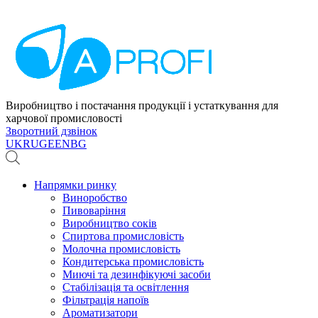
Виробництво і постачання продукції і устаткування для
харчової промисловості
Зворотний дзвінок
UK
RU
GE
EN
BG
Напрямки ринку
Виноробство
Пивоваріння
Виробництво соків
Спиртова промисловість
Молочна промисловість
Кондитерська промисловість
Миючі та дезинфікуючі засоби
Стабілізація та освітлення
Фільтрація напоїв
Ароматизатори