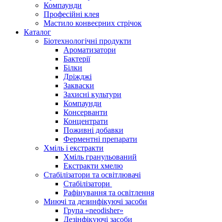
Компаунди
Професійні клея
Мастило конвеєрних стрічок
Каталог
Біотехнологічні продукти
Ароматизатори
Бактерії
Білки
Дріжджі
Закваски
Захисні культури
Компаунди
Консерванти
Концентрати
Поживні добавки
Ферментні препарати
Хміль і екстракти
Хміль гранульований
Екстракти хмелю
Стабілізатори та освітлювачі
Стабілізатори
Рафінування та освітлення
Миючі та дезинфікуючі засоби
Група «neodisher»
Дезінфікуючі засоби