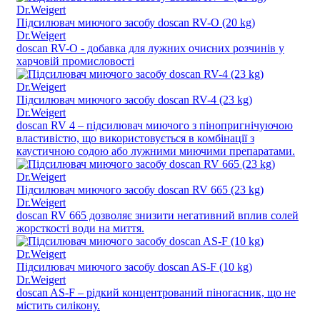
Підсилювач миючого засобу doscan RV-O (20 kg)
Dr.Weigert
doscan RV-O - добавка для лужних очисних розчинів у
харчовій промисловості
Підсилювач миючого засобу doscan RV-4 (23 kg)
Dr.Weigert
doscan RV 4 – підсилювач миючого з пінопригнічуючою
властивістю, що використовується в комбінації з
каустичною содою або лужними миючими препаратами.
Підсилювач миючого засобу doscan RV 665 (23 kg)
Dr.Weigert
doscan RV 665 дозволяє знизити негативний вплив солей
жорсткості води на миття.
Підсилювач миючого засобу doscan AS-F (10 kg)
Dr.Weigert
doscan AS-F – рідкий концентрований піногасник, що не
містить силікону.