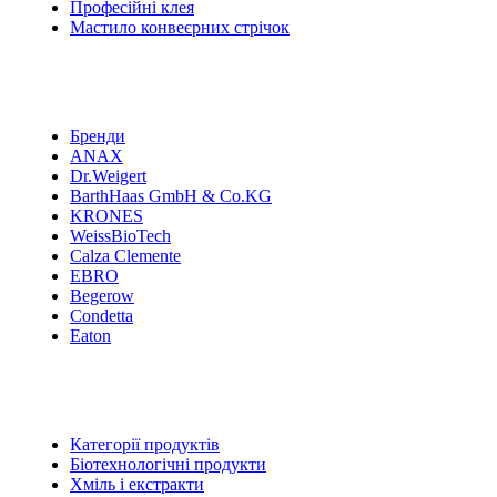
Професійні клея
Мастило конвеєрних стрічок
Бренди
ANAX
Dr.Weigert
BarthHaas GmbH & Co.KG
KRONES
WeissBioTech
Calza Clemente
EBRO
Begerow
Condetta
Eaton
Категорії продуктів
Біотехнологічні продукти
Хміль і екстракти