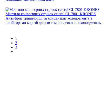
Мастило конвеєрних стрічок celerol CL 7801 KRONES
Антифриз тривалої дії та концентрат холодоагенту з
інгібіторами корозії для систем опалення та охолодження,
1
2
3