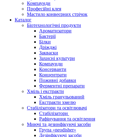
Компаунди
Професійні клея
Мастило конвеєрних стрічок
Каталог
Біотехнологічні продукти
Ароматизатори
Бактерії
Білки
Дріжджі
Закваски
Захисні культури
Компаунди
Консерванти
Концентрати
Поживні добавки
Ферментні препарати
Хміль і екстракти
Хміль гранульований
Екстракти хмелю
Стабілізатори та освітлювачі
Стабілізатори
Рафінування та освітлення
Миючі та дезинфікуючі засоби
Група «neodisher»
Дезінфікуючі засоби