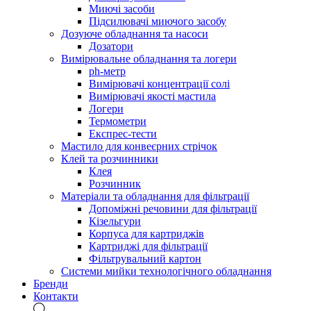
Миючі засоби
Підсилювачі миючого засобу
Дозуюче обладнання та насоси
Дозатори
Вимірювальне обладнання та логери
ph-метр
Вимірювачі концентрації солі
Вимірювачі якості мастила
Логери
Термометри
Експрес-тести
Мастило для конвеєрних стрічок
Клей та розчинники
Клея
Розчинник
Матеріали та обладнання для фільтрації
Допоміжні речовини для фільтрації
Кізельгури
Корпуса для картриджів
Картриджі для фільтрації
Фільтрувальний картон
Системи мийки технологічного обладнання
Бренди
Контакти