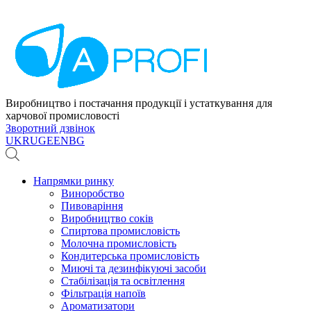
Виробництво і постачання продукції і устаткування для
харчової промисловості
Зворотний дзвінок
UK
RU
GE
EN
BG
Напрямки ринку
Виноробство
Пивоваріння
Виробництво соків
Спиртова промисловість
Молочна промисловість
Кондитерська промисловість
Миючі та дезинфікуючі засоби
Стабілізація та освітлення
Фільтрація напоїв
Ароматизатори