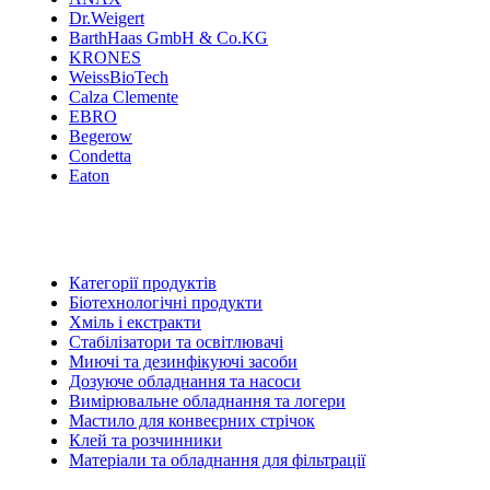
Dr.Weigert
BarthHaas GmbH & Co.KG
KRONES
WeissBioTech
Calza Clemente
EBRO
Begerow
Condetta
Eaton
Категорії продуктів
Біотехнологічні продукти
Хміль і екстракти
Стабілізатори та освітлювачі
Миючі та дезинфікуючі засоби
Дозуюче обладнання та насоси
Вимірювальне обладнання та логери
Мастило для конвеєрних стрічок
Клей та розчинники
Матеріали та обладнання для фільтрації