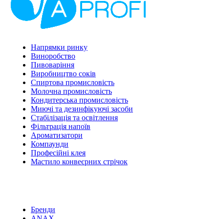
Напрямки ринку
Виноробство
Пивоваріння
Виробництво соків
Спиртова промисловість
Молочна промисловість
Кондитерська промисловість
Миючі та дезинфікуючі засоби
Стабілізація та освітлення
Фільтрація напоїв
Ароматизатори
Компаунди
Професійні клея
Мастило конвеєрних стрічок
Бренди
ANAX