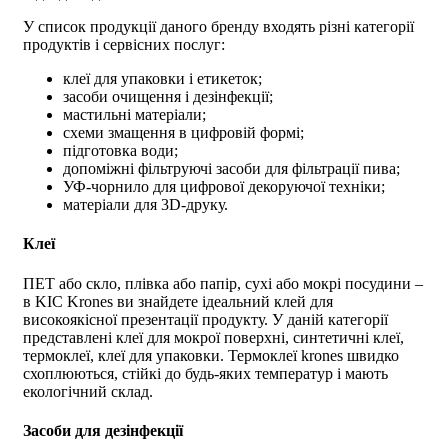
У список продукції даного бренду входять різні категорії
продуктів і сервісних послуг:
клеї для упаковки і етикеток;
засоби очищення і дезінфекції;
мастильні матеріали;
схеми змащення в цифровій формі;
підготовка води;
допоміжні фільтруючі засоби для фільтрації пива;
УФ-чорнило для цифрової декоруючої техніки;
матеріали для 3D-друку.
Клеї
ПЕТ або скло, плівка або папір, сухі або мокрі посудини –
в KIC Krones ви знайдете ідеальний клей для
високоякісної презентації продукту. У даній категорії
представлені клеї для мокрої поверхні, синтетичні клеї,
термоклеї, клеї для упаковки.
Термоклеї krones
швидко
схоплюються, стійкі до будь-яких температур і мають
екологічний склад.
Засоби для дезінфекції