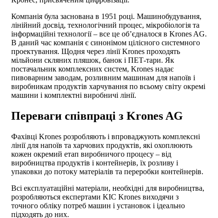
Компанія була заснована в 1951 році. Машинобудування,
лінійний досвід, технологічний процес, мікробіологія та
інформаційні технології – все це об’єдналося в Krones AG.
В даний час компанія є синонімом цілісного системного
проектування. Щодня через лінії Krones проходять
мільйони скляних пляшок, банок і ПЕТ-тари. Як
постачальник комплексних систем, Krones надає
пивоварним заводам, розливним машинам для напоїв і
виробникам продуктів харчування по всьому світу окремі
машини і комплектні виробничі лінії.
Переваги співпраці з Krones AG
Фахівці Krones розробляють і впроваджують комплексні
лінії для напоїв та харчових продуктів, які охоплюють
кожен окремий етап виробничого процесу – від
виробництва продуктів і контейнерів, їх розливу і
упаковки до потоку матеріалів та переробки контейнерів.
Всі експлуатаційні матеріали, необхідні для виробництва,
розробляються експертами KIC Krones виходячи з
точного обліку потреб машин і установок і ідеально
підходять до них.