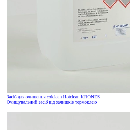
Засіб для очищення colclean Hotclean KRONES
Очищувальний засіб від залишків термоклею