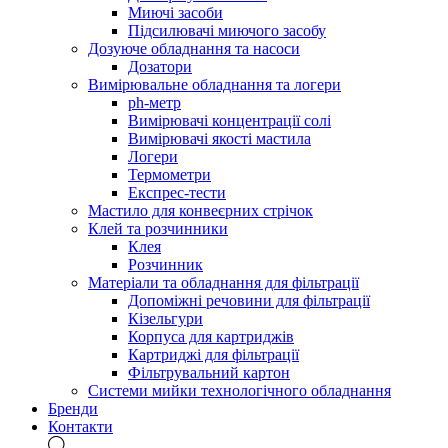
Миючі засоби
Підсилювачі миючого засобу
Дозуюче обладнання та насоси
Дозатори
Вимірювальне обладнання та логери
ph-метр
Вимірювачі концентрації солі
Вимірювачі якості мастила
Логери
Термометри
Експрес-тести
Мастило для конвеєрних стрічок
Клей та розчинники
Клея
Розчинник
Матеріали та обладнання для фільтрації
Допоміжні речовини для фільтрації
Кізельгури
Корпуса для картриджів
Картриджі для фільтрації
Фільтрувальний картон
Системи мийки технологічного обладнання
Бренди
Контакти