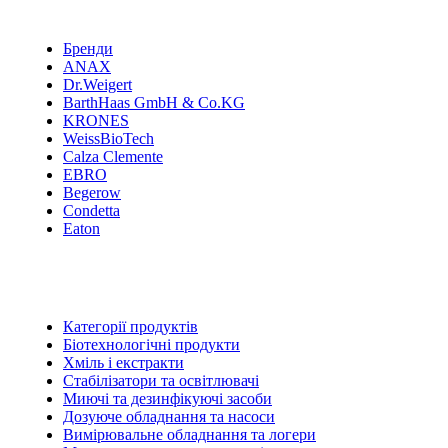
Бренди
ANAX
Dr.Weigert
BarthHaas GmbH & Co.KG
KRONES
WeissBioTech
Calza Clemente
EBRO
Begerow
Condetta
Eaton
Категорії продуктів
Біотехнологічні продукти
Хміль і екстракти
Стабілізатори та освітлювачі
Миючі та дезинфікуючі засоби
Дозуюче обладнання та насоси
Вимірювальне обладнання та логери