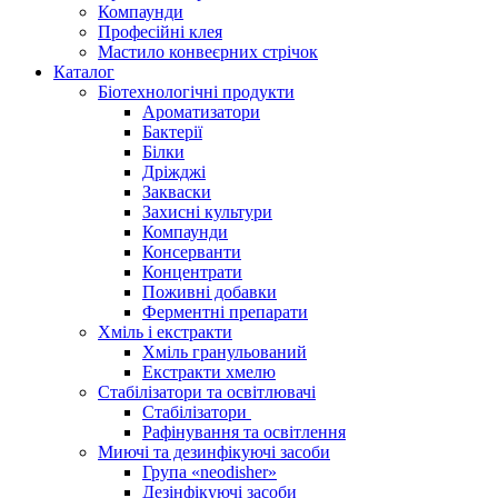
Компаунди
Професійні клея
Мастило конвеєрних стрічок
Каталог
Біотехнологічні продукти
Ароматизатори
Бактерії
Білки
Дріжджі
Закваски
Захисні культури
Компаунди
Консерванти
Концентрати
Поживні добавки
Ферментні препарати
Хміль і екстракти
Хміль гранульований
Екстракти хмелю
Стабілізатори та освітлювачі
Стабілізатори
Рафінування та освітлення
Миючі та дезинфікуючі засоби
Група «neodisher»
Дезінфікуючі засоби