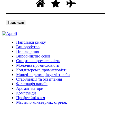
Напрямки ринку
Виноробство
Пивоваріння
Виробництво соків
Спиртова промисловість
Молочна промисловість
Кондитерська промисловість
Миючі та дезинфікуючі засоби
Стабілізація та освітлення
Фільтрація напоїв
Ароматизатори
Компаунди
Професійні клея
Мастило конвеєрних стрічок