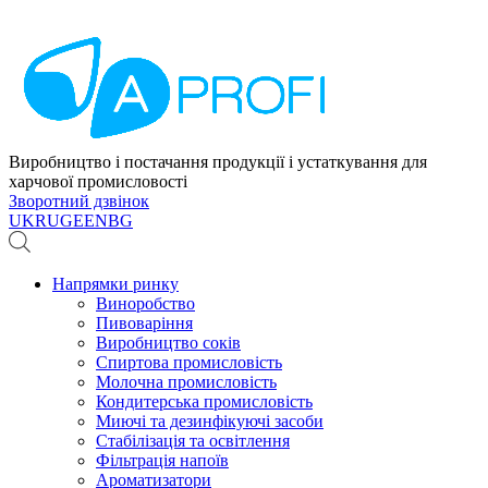
Виробництво і постачання продукції і устаткування для
харчової промисловості
Зворотний дзвінок
UK
RU
GE
EN
BG
Напрямки ринку
Виноробство
Пивоваріння
Виробництво соків
Спиртова промисловість
Молочна промисловість
Кондитерська промисловість
Миючі та дезинфікуючі засоби
Стабілізація та освітлення
Фільтрація напоїв
Ароматизатори