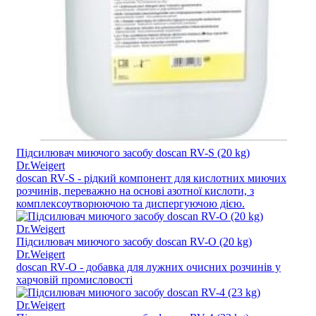
Підсилювач миючого засобу doscan RV-S (20 kg)
Dr.Weigert
doscan RV-S - рідкий компонент для кислотних миючих
розчинів, переважно на основі азотної кислоти, з
комплексоутворюючою та диспергуючою дією.
Підсилювач миючого засобу doscan RV-O (20 kg)
Dr.Weigert
doscan RV-O - добавка для лужних очисних розчинів у
харчовій промисловості