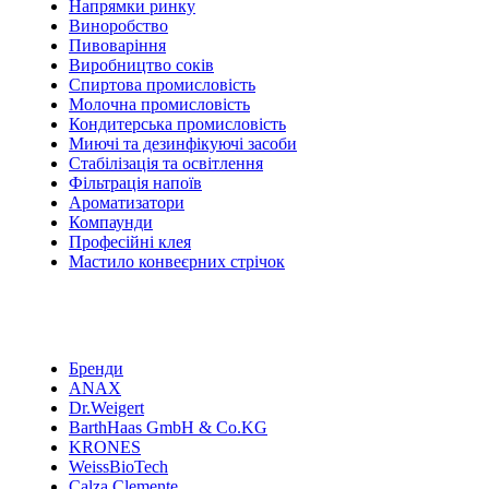
Напрямки ринку
Виноробство
Пивоваріння
Виробництво соків
Спиртова промисловість
Молочна промисловість
Кондитерська промисловість
Миючі та дезинфікуючі засоби
Стабілізація та освітлення
Фільтрація напоїв
Ароматизатори
Компаунди
Професійні клея
Мастило конвеєрних стрічок
Бренди
ANAX
Dr.Weigert
BarthHaas GmbH & Co.KG
KRONES
WeissBioTech
Calza Clemente