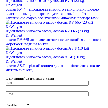
Підсилювач миючого засобу doscan RV-4 (23 kg)
Dr.Weigert
doscan RV 4 – підсилювач миючого з пінопригнічуючою
властивістю, що використовується в комбінації з
каустичною содою або лужними миючими препаратами.
Підсилювач миючого засобу doscan RV 665 (23 kg)
Dr.Weigert
doscan RV 665 дозволяє знизити негативний вплив солей
жорсткості води на миття.
Підсилювач миючого засобу doscan AS-F (10 kg)
Dr.Weigert
doscan AS-F – рідкий концентрований піногасник, що не
містить силікону.
Є питання? Зв'яжіться з нами