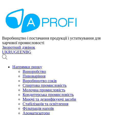
Виробництво і постачання продукції і устаткування для
харчової промисловості
Зворотний дзвінок
UK
RU
GE
EN
BG
Напрямки ринку
Виноробство
Пивоваріння
Виробництво соків
Спиртова промисловість
Молочна промисловість
Кондитерська промисловість
Миючі та дезинфікуючі засоби
Стабілізація та освітлення
Фільтрація напоїв
Ароматизатори