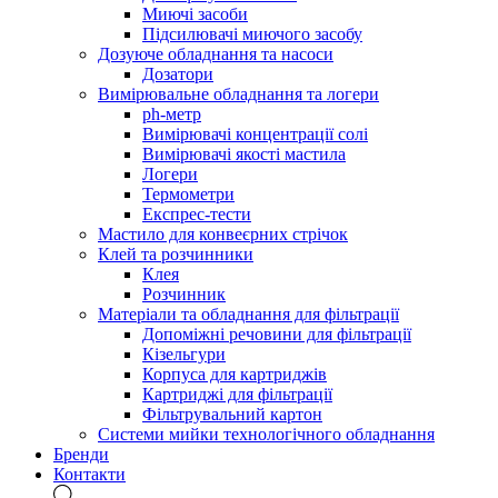
Миючі засоби
Підсилювачі миючого засобу
Дозуюче обладнання та насоси
Дозатори
Вимірювальне обладнання та логери
ph-метр
Вимірювачі концентрації солі
Вимірювачі якості мастила
Логери
Термометри
Експрес-тести
Мастило для конвеєрних стрічок
Клей та розчинники
Клея
Розчинник
Матеріали та обладнання для фільтрації
Допоміжні речовини для фільтрації
Кізельгури
Корпуса для картриджів
Картриджі для фільтрації
Фільтрувальний картон
Системи мийки технологічного обладнання
Бренди
Контакти