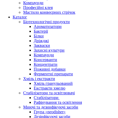
Компаунди
Професійні клея
Мастило конвеєрних стрічок
Каталог
Біотехнологічні продукти
Ароматизатори
Бактерії
Білки
Дріжджі
Закваски
Захисні культури
Компаунди
Консерванти
Концентрати
Поживні добавки
Ферментні препарати
Хміль і екстракти
Хміль гранульований
Екстракти хмелю
Стабілізатори та освітлювачі
Стабілізатори
Рафінування та освітлення
Миючі та дезинфікуючі засоби
Група «neodisher»
Дезінфікуючі засоби