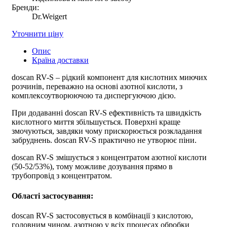
Бренди:
Dr.Weigert
Уточнити ціну
Опис
Країна доставки
doscan RV-S – рідкий компонент для кислотних миючих
розчинів, переважно на основі азотної кислоти, з
комплексоутворюючою та диспергуючою дією.
При додаванні doscan RV-S ефективність та швидкість
кислотного миття збільшується. Поверхні краще
змочуються, завдяки чому прискорюється розкладання
забруднень. doscan RV-S практично не утворює піни.
doscan RV-S змішується з концентратом азотної кислоти
(50-52/53%), тому можливе дозування прямо в
трубопровід з концентратом.
Області застосування:
doscan RV-S застосовується в комбінації з кислотою,
головним чином, азотною у всіх процесах обробки