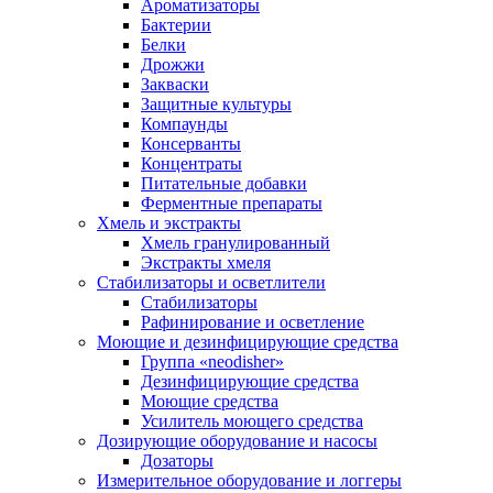
Ароматизаторы
Бактерии
Белки
Дрожжи
Закваски
Защитные культуры
Компаунды
Консерванты
Концентраты
Питательные добавки
Ферментные препараты
Хмель и экстракты
Хмель гранулированный
Экстракты хмеля
Cтабилизаторы и осветлители
Стабилизаторы
Рафинирование и осветление
Моющие и дезинфицирующие средства
Группа «neodisher»
Дезинфицирующие средства
Моющие средства
Усилитель моющего средства
Дозирующие оборудование и насосы
Дозаторы
Измерительное оборудование и логгеры