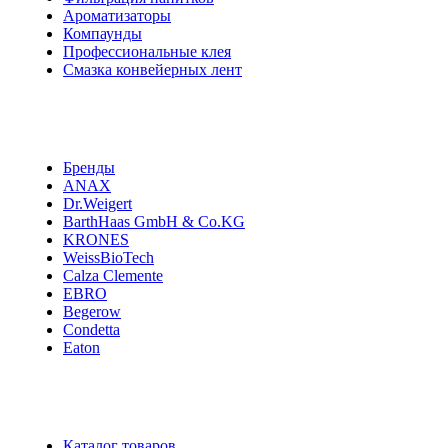
Ароматизаторы
Компаунды
Профессиональные клея
Смазка конвейерных лент
Бренды
ANAX
Dr.Weigert
BarthHaas GmbH & Co.KG
KRONES
WeissBioTech
Calza Clemente
EBRO
Begerow
Condetta
Eaton
Каталог товаров