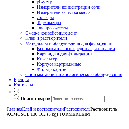
ph-метр
Измерители концентрации соли
Измеритель качества масла
Логгеры
Термометры
Экспресс-тесты
Cмазка конвейерных лент
Клей и растворители
Материалы и оборудования для фильтрации
Вспомогательные средства фильтрации
Картриджи для фильтрации
Кизельгуры
Корпуса картриджные
Фильтр-картон
Системы мойки технологического оборудования
Бренды
Контакты
Поиск товаров
Главная
Клей и растворители
Растворитель
Растворитель
ACMOSOL 130-102 (5 kg) TÜRMERLEIM