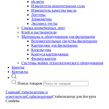
ph-метр
Измерители концентрации соли
Измеритель качества масла
Логгеры
Термометры
Экспресс-тесты
Cмазка конвейерных лент
Клей и растворители
Материалы и оборудования для фильтрации
Вспомогательные средства фильтрации
Картриджи для фильтрации
Кизельгуры
Корпуса картриджные
Фильтр-картон
Системы мойки технологического оборудования
Бренды
Контакты
Поиск товаров
Главная
Cтабилизаторы и
осветлители
Стабилизаторы
Стабилизатор для йогурта
Condetta