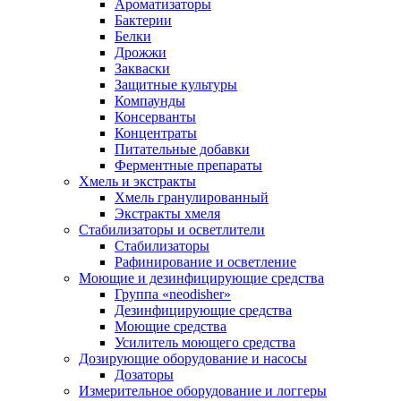
Ароматизаторы
Бактерии
Белки
Дрожжи
Закваски
Защитные культуры
Компаунды
Консерванты
Концентраты
Питательные добавки
Ферментные препараты
Хмель и экстракты
Хмель гранулированный
Экстракты хмеля
Cтабилизаторы и осветлители
Стабилизаторы
Рафинирование и осветление
Моющие и дезинфицирующие средства
Группа «neodisher»
Дезинфицирующие средства
Моющие средства
Усилитель моющего средства
Дозирующие оборудование и насосы
Дозаторы
Измерительное оборудование и логгеры