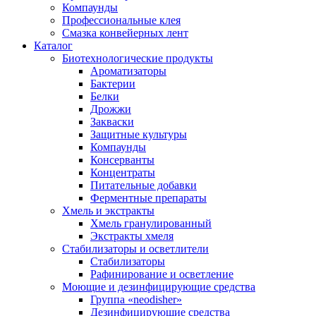
Компаунды
Профессиональные клея
Смазка конвейерных лент
Каталог
Биотехнологические продукты
Ароматизаторы
Бактерии
Белки
Дрожжи
Закваски
Защитные культуры
Компаунды
Консерванты
Концентраты
Питательные добавки
Ферментные препараты
Хмель и экстракты
Хмель гранулированный
Экстракты хмеля
Cтабилизаторы и осветлители
Стабилизаторы
Рафинирование и осветление
Моющие и дезинфицирующие средства
Группа «neodisher»
Дезинфицирующие средства