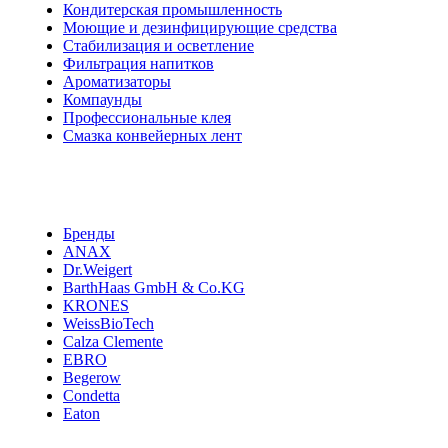
Кондитерская промышленность
Моющие и дезинфицирующие средства
Стабилизация и осветление
Фильтрация напитков
Ароматизаторы
Компаунды
Профессиональные клея
Смазка конвейерных лент
Бренды
ANAX
Dr.Weigert
BarthHaas GmbH & Co.KG
KRONES
WeissBioTech
Calza Clemente
EBRO
Begerow
Condetta
Eaton