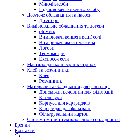
Миючі засоби
Підсилювачі миючого засобу
Дозуюче обладнання та насоси
Дозатори
Вимірювальне обладнання та логери
ph-метр
Вимірювачі концентрації солі
Вимірювачі якості мастила
Логери
Термометри
Експрес-тести
Мастило для конвеєрних стрічок
Клей та розчинники
Клея
Розчинник
Матеріали та обладнання для фільтрації
Допоміжні речовини для фільтрації
Кізельгури
Корпуса для картриджів
Картриджі для фільтрації
Фільтрувальний картон
Системи мийки технологічного обладнання
Бренди
Контакти