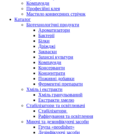
Компаунди
Професійні клея
Мастило конвеєрних стрічок
Каталог
Біотехнологічні продукти
Ароматизатори
Бактерії
Білки
Дріжджі
Закваски
Захисні культури
Компаунди
Консерванти
Концентрати
Поживні добавки
Ферментні препарати
Хміль і екстракти
Хміль гранульований
Екстракти хмелю
Стабілізатори та освітлювачі
Стабілізатори
Рафінування та освітлення
Миючі та дезинфікуючі засоби
Група «neodisher»
Дезінфікуючі засоби