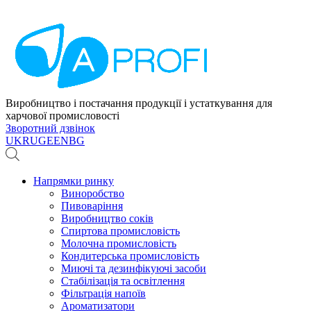
Виробництво і постачання продукції і устаткування для
харчової промисловості
Зворотний дзвінок
UK
RU
GE
EN
BG
Напрямки ринку
Виноробство
Пивоваріння
Виробництво соків
Спиртова промисловість
Молочна промисловість
Кондитерська промисловість
Миючі та дезинфікуючі засоби
Стабілізація та освітлення
Фільтрація напоїв
Ароматизатори