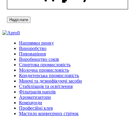
Напрямки ринку
Виноробство
Пивоваріння
Виробництво соків
Спиртова промисловість
Молочна промисловість
Кондитерська промисловість
Миючі та дезинфікуючі засоби
Стабілізація та освітлення
Фільтрація напоїв
Ароматизатори
Компаунди
Професійні клея
Мастило конвеєрних стрічок