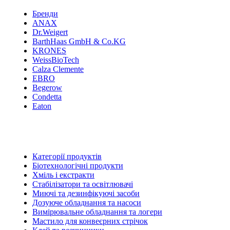
Бренди
ANAX
Dr.Weigert
BarthHaas GmbH & Co.KG
KRONES
WeissBioTech
Calza Clemente
EBRO
Begerow
Condetta
Eaton
Категорії продуктів
Біотехнологічні продукти
Хміль і екстракти
Стабілізатори та освітлювачі
Миючі та дезинфікуючі засоби
Дозуюче обладнання та насоси
Вимірювальне обладнання та логери
Мастило для конвеєрних стрічок