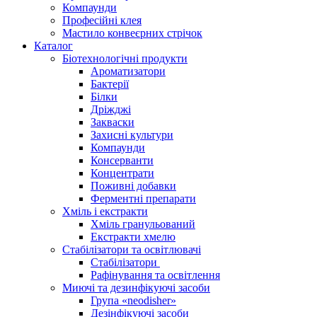
Компаунди
Професійні клея
Мастило конвеєрних стрічок
Каталог
Біотехнологічні продукти
Ароматизатори
Бактерії
Білки
Дріжджі
Закваски
Захисні культури
Компаунди
Консерванти
Концентрати
Поживні добавки
Ферментні препарати
Хміль і екстракти
Хміль гранульований
Екстракти хмелю
Стабілізатори та освітлювачі
Стабілізатори
Рафінування та освітлення
Миючі та дезинфікуючі засоби
Група «neodisher»
Дезінфікуючі засоби