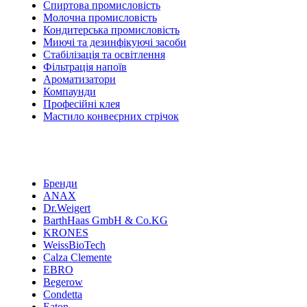
Спиртова промисловість
Молочна промисловість
Кондитерська промисловість
Миючі та дезинфікуючі засоби
Стабілізація та освітлення
Фільтрація напоїв
Ароматизатори
Компаунди
Професійні клея
Мастило конвеєрних стрічок
Бренди
ANAX
Dr.Weigert
BarthHaas GmbH & Co.KG
KRONES
WeissBioTech
Calza Clemente
EBRO
Begerow
Condetta
Eaton