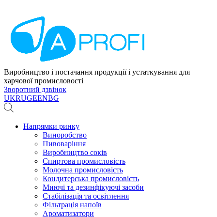
Виробництво і постачання продукції і устаткування для
харчової промисловості
Зворотний дзвінок
UK
RU
GE
EN
BG
Напрямки ринку
Виноробство
Пивоваріння
Виробництво соків
Спиртова промисловість
Молочна промисловість
Кондитерська промисловість
Миючі та дезинфікуючі засоби
Стабілізація та освітлення
Фільтрація напоїв
Ароматизатори