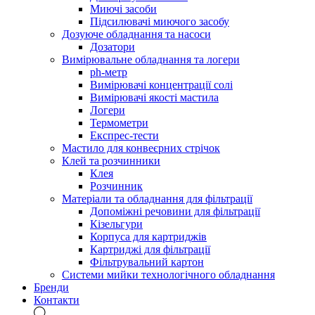
Миючі засоби
Підсилювачі миючого засобу
Дозуюче обладнання та насоси
Дозатори
Вимірювальне обладнання та логери
ph-метр
Вимірювачі концентрації солі
Вимірювачі якості мастила
Логери
Термометри
Експрес-тести
Мастило для конвеєрних стрічок
Клей та розчинники
Клея
Розчинник
Матеріали та обладнання для фільтрації
Допоміжні речовини для фільтрації
Кізельгури
Корпуса для картриджів
Картриджі для фільтрації
Фільтрувальний картон
Системи мийки технологічного обладнання
Бренди
Контакти