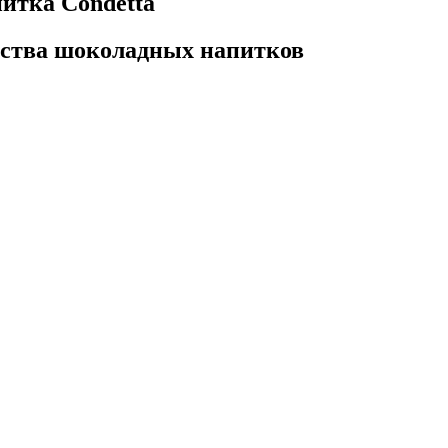
итка Condetta
дства шоколадных напитков