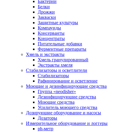
Бактерии
Белки
Дрожжи
Закваски
Защитные культуры
Компаунды
Консерванты
Концентраты
Питательные добавки
Ферментные препараты
Хмель и экстракты
Хмель гранулированный
Экстракты хмеля
Cтабилизаторы и осветлители
Стабилизаторы
Рафинирование и осветление
Моющие и дезинфицирующие средства
Группа «neodisher»
Дезинфицирующие средства
Моющие средства
Усилитель моющего средства
Дозирующие оборудование и насосы
Дозаторы
Измерительное оборудование и логгеры
ph-метр