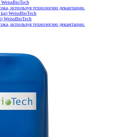
 WeissBioTech
ока, используя технологию декантации.
) WeissBioTech
ока, используя технологию декантации.