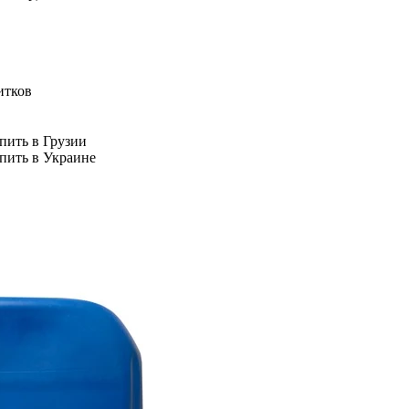
итков
пить в Грузии
упить в Украине