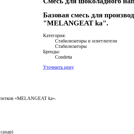
Смесь для шоколадного нап
Базовая смесь для произво
"MELANGEAT ka".
Категория:
Cтабилизаторы и осветлители
Стабилизаторы
Бренды:
Condetta
Уточнить цену
напитков «MELANGEAT ka».
 сахар)