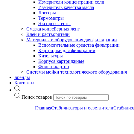
Измерители концентрации соли
Измеритель качества масла
Логгеры
Термометры
Экспресс-тесты
Cмазка конвейерных лент
Клей и растворители
Материалы и оборудования для фильтрации
Вспомогательные средства фильтрации
Картриджи для фильтрации
Кизельгуры
Корпуса картриджные
Фильтр-картон
Системы мойки технологического оборудования
Бренды
Контакты
Поиск товаров
Главная
Cтабилизаторы и осветлители
Стабилиз