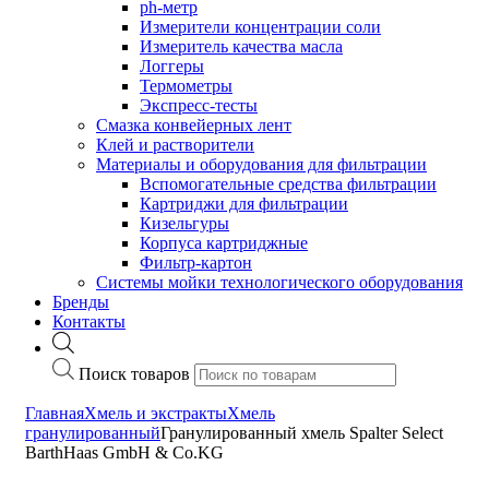
ph-метр
Измерители концентрации соли
Измеритель качества масла
Логгеры
Термометры
Экспресс-тесты
Cмазка конвейерных лент
Клей и растворители
Материалы и оборудования для фильтрации
Вспомогательные средства фильтрации
Картриджи для фильтрации
Кизельгуры
Корпуса картриджные
Фильтр-картон
Системы мойки технологического оборудования
Бренды
Контакты
Поиск товаров
Главная
Хмель и экстракты
Хмель
гранулированный
Гранулированный хмель Spalter Select
BarthHaas GmbH & Co.KG