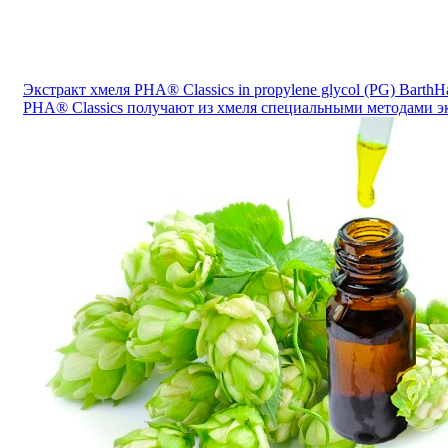
Экстракт хмеля PHA® Classics in propylene glycol (PG) Bar
PHA® Classics получают из хмеля специальными методами э