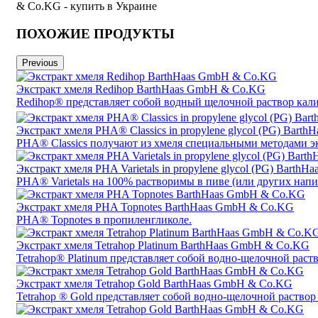
& Co.KG - купить в Украине
ПОХОЖИЕ ПРОДУКТЫ
Previous
Экстракт хмеля Redihop BarthHaas GmbH & Co.KG
Redihop® представляет собой водный щелочной раствор кали
Экстракт хмеля PHA® Classics in propylene glycol (PG) Bar
PHA® Classics получают из хмеля специальными методами э
Экстракт хмеля PHA Varietals in propylene glycol (PG) Bart
PHA® Varietals на 100% растворимы в пиве (или других напи
Экстракт хмеля PHA Topnotes BarthHaas GmbH & Co.KG
PHA® Topnotes в пропиленгликоле.
Экстракт хмеля Tetrahop Platinum BarthHaas GmbH & Co.KG
Tetrahop® Platinum представляет собой водно-щелочной раств
Экстракт хмеля Tetrahop Gold BarthHaas GmbH & Co.KG
Tetrahop ® Gold представляет собой водно-щелочной раствор 