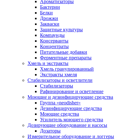
Ароматизаторы
Бактерии
Белки
Дрожжи
Закваски
Защитные культуры
Компаунды
Консерванты
Концентраты
Питательные добавки
Ферментные препараты
Хмель и экстракты
Хмель гранулированный
Экстракты хмеля
Cтабилизаторы и осветлители
Стабилизаторы
Рафинирование и осветление
Моющие и дезинфицирующие средства
Группа «neodisher»
Дезинфицирующие средства
Моющие средства
Усилитель моющего средства
Дозирующие оборудование и насосы
Дозаторы
Измерительное оборудование и логгеры