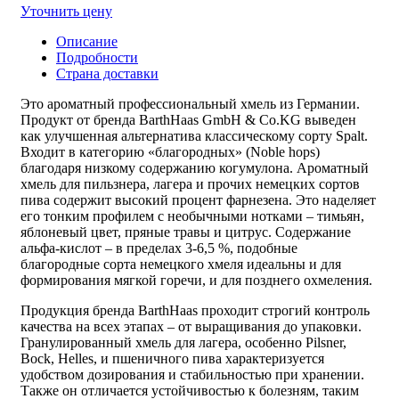
Уточнить цену
Описание
Подробности
Страна доставки
Это ароматный
профессиональный хмель из Германии
.
Продукт от бренда BarthHaas GmbH & Co.KG выведен
как улучшенная альтернатива классическому сорту Spalt.
Входит в категорию «благородных» (Noble hops)
благодаря низкому содержанию когумулона.
Ароматный
хмель для пильзнера
, лагера и прочих немецких сортов
пива содержит высокий процент фарнезена. Это наделяет
его тонким профилем с необычными нотками – тимьян,
яблоневый цвет, пряные травы и цитрус. Содержание
альфа-кислот – в пределах 3-6,5 %, подобные
благородные сорта немецкого хмеля
идеальны и для
формирования мягкой горечи, и для позднего охмеления.
Продукция бренда BarthHaas проходит строгий контроль
качества на всех этапах – от выращивания до упаковки.
Гранулированный хмель для лагера
, особенно Pilsner,
Bock, Helles, и пшеничного пива характеризуется
удобством дозирования и стабильностью при хранении.
Также он отличается устойчивостью к болезням, таким