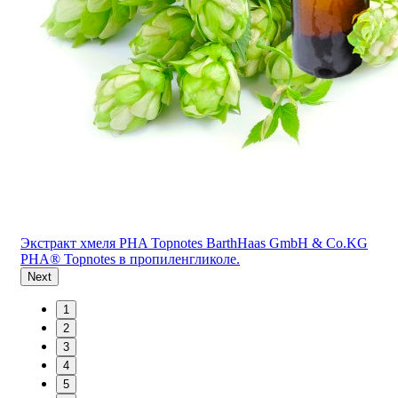
Экстракт хмеля PHA Topnotes BarthHaas GmbH & Co.KG
PHA® Topnotes в пропиленгликоле.
Next
1
2
3
4
5