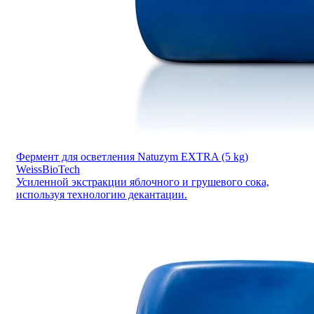
Фермент для осветления Natuzym EXTRA (5 kg)
WeissBioTech
Усиленной экстракции яблочного и грушевого сока,
используя технологию декантации.