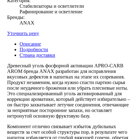
Категория:
Cтабилизаторы и осветлители
Рафинирование и осветление
Бренды:
ANAX
Уточнить цену
Описание
Подробности
Страна доставки
Древесный уголь фосфорной активации
APRO-CARB
AROM бренда ANAX разработан для исправления
вкусовых дефектов в напитках на этапе их созревания.
Продукт незаменим, когда нужно спасти партию сырья
после неудачного брожения или убрать плесневые ноты.
Это специализированный
уголь активированный для
коррекции ароматики
, который действует избирательно –
он быстро захватывает летучие соединения, отвечающие
за неприятные посторонние запахи, но оставляет
нетронутой основную фруктовую базу.
Компонент отлично связывает избыток дубильных
веществ за счет особой структуры пор, в результате чего
напиток избавляется от грубой вяжущей горечи, обретая