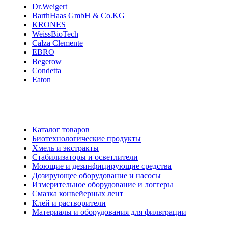
Dr.Weigert
BarthHaas GmbH & Co.KG
KRONES
WeissBioTech
Calza Clemente
EBRO
Begerow
Condetta
Eaton
Каталог товаров
Биотехнологические продукты
Хмель и экстракты
Cтабилизаторы и осветлители
Моющие и дезинфицирующие средства
Дозирующее оборудование и насосы
Измерительное оборудование и логгеры
Cмазка конвейерных лент
Клей и растворители
Материалы и оборудования для фильтрации