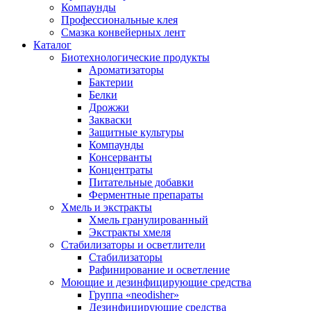
Компаунды
Профессиональные клея
Смазка конвейерных лент
Каталог
Биотехнологические продукты
Ароматизаторы
Бактерии
Белки
Дрожжи
Закваски
Защитные культуры
Компаунды
Консерванты
Концентраты
Питательные добавки
Ферментные препараты
Хмель и экстракты
Хмель гранулированный
Экстракты хмеля
Cтабилизаторы и осветлители
Стабилизаторы
Рафинирование и осветление
Моющие и дезинфицирующие средства
Группа «neodisher»
Дезинфицирующие средства