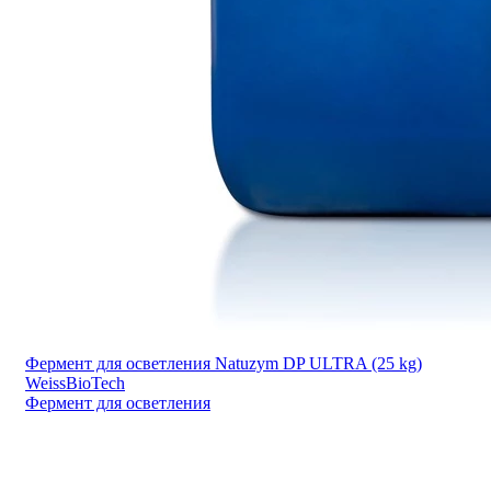
Фермент для осветления Natuzym DP ULTRA (25 kg)
WeissBioTech
Фермент для осветления