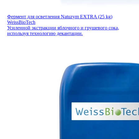
Фермент для осветления Natuzym EXTRA (25 kg)
WeissBioTech
Усиленной экстракции яблочного и грушевого сока,
используя технологию декантации.