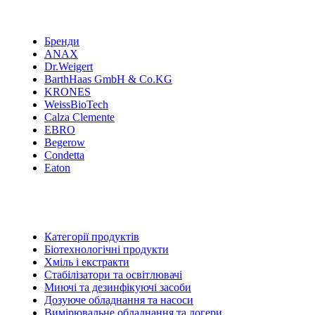
Бренди
ANAX
Dr.Weigert
BarthHaas GmbH & Co.KG
KRONES
WeissBioTech
Calza Clemente
EBRO
Begerow
Condetta
Eaton
Категорії продуктів
Біотехнологічні продукти
Хміль і екстракти
Стабілізатори та освітлювачі
Миючі та дезинфікуючі засоби
Дозуюче обладнання та насоси
Вимірювальне обладнання та логери