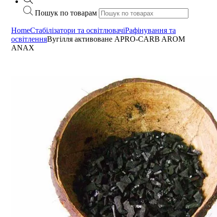
Пошук по товарам
Home
Стабілізатори та освітлювачі
Рафінування та
освітлення
Вугілля активоване APRO-CARB AROM
ANAX