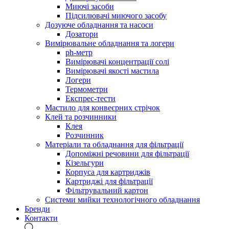
Миючі засоби
Підсилювачі миючого засобу
Дозуюче обладнання та насоси
Дозатори
Вимірювальне обладнання та логери
ph-метр
Вимірювачі концентрації солі
Вимірювачі якості мастила
Логери
Термометри
Експрес-тести
Мастило для конвеєрних стрічок
Клей та розчинники
Клея
Розчинник
Матеріали та обладнання для фільтрації
Допоміжні речовини для фільтрації
Кізельгури
Корпуса для картриджів
Картриджі для фільтрації
Фільтрувальний картон
Системи мийки технологічного обладнання
Бренди
Контакти