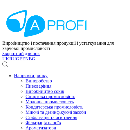
Виробництво і постачання продукції і устаткування для
харчової промисловості
Зворотний дзвінок
UK
RU
GE
EN
BG
Напрямки ринку
Виноробство
Пивоваріння
Виробництво соків
Спиртова промисловість
Молочна промисловість
Кондитерська промисловість
Миючі та дезинфікуючі засоби
Стабілізація та освітлення
Фільтрація напоїв
Ароматизатори