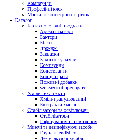
Компаунди
Професійні клея
Мастило конвеєрних стрічок
Каталог
Біотехнологічні продукти
Ароматизатори
Бактерії
Білки
Дріжджі
Закваски
Захисні культури
Компаунди
Консерванти
Концентрати
Поживні добавки
Ферментні препарати
Хміль і екстракти
Хміль гранульований
Екстракти хмелю
Стабілізатори та освітлювачі
Стабілізатори
Рафінування та освітлення
Миючі та дезинфікуючі засоби
Група «neodisher»
Дезінфікуючі засоби