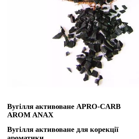
Вугілля активоване APRO-CARB
AROM ANAX
Вугілля активоване для корекції
ароматики