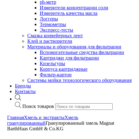
ph-метр
Измерители концентрации соли
Измеритель качества масла
Логгеры
Термометры
Экспресс-тесты
Cмазка конвейерных лент
Клей и растворители
Материалы и оборудования для фильтрации
Вспомогательные средства фильтрации
Картриджи для фильтрации
Кизельгуры
Корпуса картриджные
Фильтр-картон
Системы мойки технологического оборудования
Бренды
Контакты
Поиск товаров
Главная
Хмель и экстракты
Хмель
гранулированный
Гранулированный хмель Magnat
BarthHaas GmbH & Co.KG