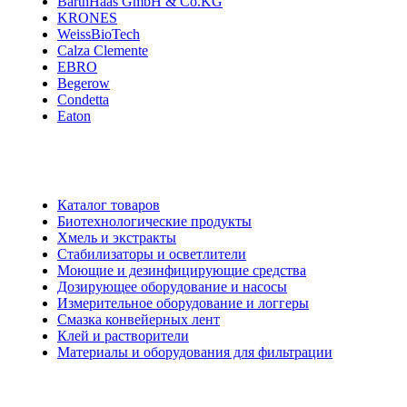
BarthHaas GmbH & Co.KG
KRONES
WeissBioTech
Calza Clemente
EBRO
Begerow
Condetta
Eaton
Каталог товаров
Биотехнологические продукты
Хмель и экстракты
Cтабилизаторы и осветлители
Моющие и дезинфицирующие средства
Дозирующее оборудование и насосы
Измерительное оборудование и логгеры
Cмазка конвейерных лент
Клей и растворители
Материалы и оборудования для фильтрации