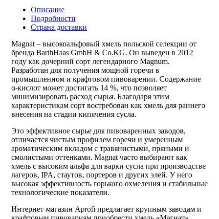
Описание
Подробности
Страна доставки
Magnat – высокоальфовый хмель польской селекции от
бренда BarthHaas GmbH & Co.KG. Он выведен в 2012
году как дочерний сорт легендарного Magnum.
Разработан для получения мощной горечи в
промышленном и крафтовом пивоварении. Содержание
α-кислот может достигать 14 %, что позволяет
минимизировать расход сырья. Благодаря этим
характеристикам сорт востребован как
хмель для раннего
внесения
на стадии кипячения сусла.
Это эффективное
сырье для пивоваренных заводов
,
отличается чистым профилем горечи и умеренным
ароматическим вкладом с травянистыми, пряными и
смолистыми оттенками. Magnat часто выбирают как
хмель с высоким альфа для варки сусла
при производстве
лагеров, IPA, стаутов, портеров и других элей. У него
высокая эффективность горького охмеления и стабильные
технологические показатели.
Интернет-магазин Aprofi предлагает крупным заводам и
крафтовым пивоварням приобрести
хмель «Магнат»