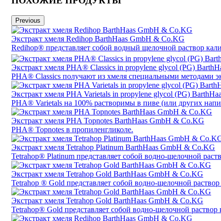
ПОХОЖИЕ ПРОДУКТЫ
Previous
Экстракт хмеля Redihop BarthHaas GmbH & Co.KG
Redihop® представляет собой водный щелочной раствор кали
Экстракт хмеля PHA® Classics in propylene glycol (PG) Bar
PHA® Classics получают из хмеля специальными методами э
Экстракт хмеля PHA Varietals in propylene glycol (PG) Bart
PHA® Varietals на 100% растворимы в пиве (или других напи
Экстракт хмеля PHA Topnotes BarthHaas GmbH & Co.KG
PHA® Topnotes в пропиленгликоле.
Экстракт хмеля Tetrahop Platinum BarthHaas GmbH & Co.KG
Tetrahop® Platinum представляет собой водно-щелочной раств
Экстракт хмеля Tetrahop Gold BarthHaas GmbH & Co.KG
Tetrahop ® Gold представляет собой водно-щелочной раствор 
Экстракт хмеля Tetrahop Gold BarthHaas GmbH & Co.KG
Tetrahop® Gold представляет собой водно-щелочной раствор 