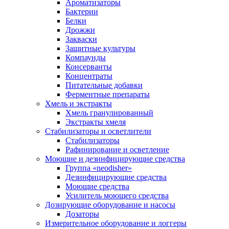
Ароматизаторы
Бактерии
Белки
Дрожжи
Закваски
Защитные культуры
Компаунды
Консерванты
Концентраты
Питательные добавки
Ферментные препараты
Хмель и экстракты
Хмель гранулированный
Экстракты хмеля
Cтабилизаторы и осветлители
Стабилизаторы
Рафинирование и осветление
Моющие и дезинфицирующие средства
Группа «neodisher»
Дезинфицирующие средства
Моющие средства
Усилитель моющего средства
Дозирующие оборудование и насосы
Дозаторы
Измерительное оборудование и логгеры