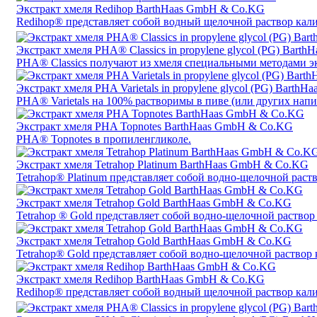
Экстракт хмеля Redihop BarthHaas GmbH & Co.KG
Redihop® представляет собой водный щелочной раствор кали
Экстракт хмеля PHA® Classics in propylene glycol (PG) Bar
PHA® Classics получают из хмеля специальными методами э
Экстракт хмеля PHA Varietals in propylene glycol (PG) Bart
PHA® Varietals на 100% растворимы в пиве (или других напи
Экстракт хмеля PHA Topnotes BarthHaas GmbH & Co.KG
PHA® Topnotes в пропиленгликоле.
Экстракт хмеля Tetrahop Platinum BarthHaas GmbH & Co.KG
Tetrahop® Platinum представляет собой водно-щелочной раств
Экстракт хмеля Tetrahop Gold BarthHaas GmbH & Co.KG
Tetrahop ® Gold представляет собой водно-щелочной раствор 
Экстракт хмеля Tetrahop Gold BarthHaas GmbH & Co.KG
Tetrahop® Gold представляет собой водно-щелочной раствор 
Экстракт хмеля Redihop BarthHaas GmbH & Co.KG
Redihop® представляет собой водный щелочной раствор кали