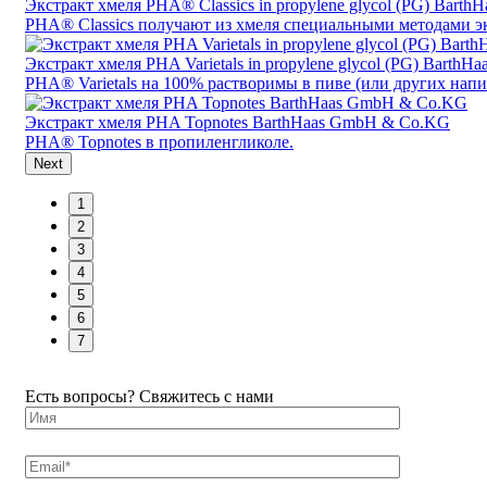
Экстракт хмеля PHA® Classics in propylene glycol (PG) Bar
PHA® Classics получают из хмеля специальными методами э
Экстракт хмеля PHA Varietals in propylene glycol (PG) Bart
PHA® Varietals на 100% растворимы в пиве (или других напи
Экстракт хмеля PHA Topnotes BarthHaas GmbH & Co.KG
PHA® Topnotes в пропиленгликоле.
Next
1
2
3
4
5
6
7
Есть вопросы? Свяжитесь с нами