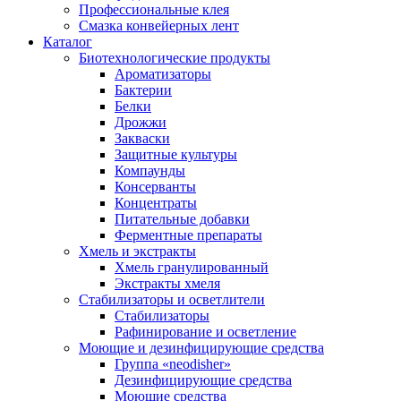
Профессиональные клея
Смазка конвейерных лент
Каталог
Биотехнологические продукты
Ароматизаторы
Бактерии
Белки
Дрожжи
Закваски
Защитные культуры
Компаунды
Консерванты
Концентраты
Питательные добавки
Ферментные препараты
Хмель и экстракты
Хмель гранулированный
Экстракты хмеля
Cтабилизаторы и осветлители
Стабилизаторы
Рафинирование и осветление
Моющие и дезинфицирующие средства
Группа «neodisher»
Дезинфицирующие средства
Моющие средства