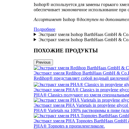
Isohop® используется для замены горького хме
обеспечивает экономичное использование при с
Ассортимент
Isohop ®
доступен по дополнител
Подробнее
Экстракт хмеля Isohop BarthHaas GmbH & Co
Экстракт хмеля Isohop BarthHaas GmbH & Co
ПОХОЖИЕ ПРОДУКТЫ
Previous
Экстракт хмеля Redihop BarthHaas GmbH & Co
Redihop® представляет собой водный щелочной 
Экстракт хмеля PHA® Classics in propylene gly
PHA® Classics получают из хмеля специальным
Экстракт хмеля PHA Varietals in propylene gly
PHA® Varietals на 100% растворимы в пиве (ил
Экстракт хмеля PHA Topnotes BarthHaas GmbH
PHA® Topnotes в пропиленгликоле.