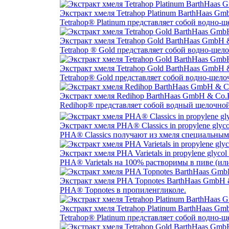
Экстракт хмеля Tetrahop Platinum BarthHaas G
Tetrahop® Platinum представляет собой водно-щ
Экстракт хмеля Tetrahop Gold BarthHaas GmbH
Tetrahop ® Gold представляет собой водно-щело
Экстракт хмеля Tetrahop Gold BarthHaas GmbH
Tetrahop® Gold представляет собой водно-щелоч
Экстракт хмеля Redihop BarthHaas GmbH & Co
Redihop® представляет собой водный щелочной 
Экстракт хмеля PHA® Classics in propylene gly
PHA® Classics получают из хмеля специальным
Экстракт хмеля PHA Varietals in propylene gly
PHA® Varietals на 100% растворимы в пиве (ил
Экстракт хмеля PHA Topnotes BarthHaas GmbH
PHA® Topnotes в пропиленгликоле.
Экстракт хмеля Tetrahop Platinum BarthHaas G
Tetrahop® Platinum представляет собой водно-щ