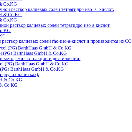
 & Co.KG
чной раствор калиевых солей тетрагидро-изо- a -кислот.
 & Co.KG
ной раствор калиевых солей тетрагидро-изо-a-кислот.
.KG
раствор калиевых солей rho-изо-a-кислот и производится из СО
col (PG) BarthHaas GmbH & Co.KG
и методами экстракции и дистилляции.
col (PG) BarthHaas GmbH & Co.KG
и других напитках).
 & Co.KG