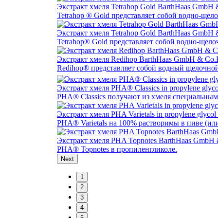
Экстракт хмеля Tetrahop Gold BarthHaas GmbH
Tetrahop ® Gold представляет собой водно-щело
Экстракт хмеля Tetrahop Gold BarthHaas GmbH
Tetrahop® Gold представляет собой водно-щелоч
Экстракт хмеля Redihop BarthHaas GmbH & Co
Redihop® представляет собой водный щелочной 
Экстракт хмеля PHA® Classics in propylene gly
PHA® Classics получают из хмеля специальным
Экстракт хмеля PHA Varietals in propylene gly
PHA® Varietals на 100% растворимы в пиве (ил
Экстракт хмеля PHA Topnotes BarthHaas GmbH
PHA® Topnotes в пропиленгликоле.
Next
1
2
3
4
5