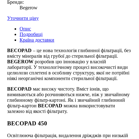
Бренди:
Begerow
Уточнити ціну
Опис
Подробиці
Країна доставки
BECOPAD
– це нова технологія глибинної фільтрації, без
вмісту мінералів від грубої до стерильної фільтрації.
BEGEROW
розробив цю інновацію у власній
лабораторії. У технологічному процесі високочисті види
целюлози сплетені в особливу структуру, якої не потрібні
ніякі неорганічні компоненти стерильної фільтрації.
BECOPAD
має високу чистоту. Вміст іонів, що
вимиваються або розчиняються нижче, ніж у звичайному
глибинному фільтр-картоні. Як і звичайний глибинний
фільтр-картон
BECOPAD
можна використовувати
залежно від якості фільтрату.
BECOPAD 450
Освітлююча фільтрація, видалення дріжджів при низькій