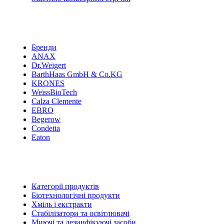
Бренди
ANAX
Dr.Weigert
BarthHaas GmbH & Co.KG
KRONES
WeissBioTech
Calza Clemente
EBRO
Begerow
Condetta
Eaton
Категорії продуктів
Біотехнологічні продукти
Хміль і екстракти
Стабілізатори та освітлювачі
Миючі та дезинфікуючі засоби