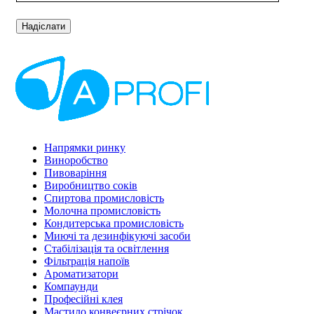
Напрямки ринку
Виноробство
Пивоваріння
Виробництво соків
Спиртова промисловість
Молочна промисловість
Кондитерська промисловість
Миючі та дезинфікуючі засоби
Стабілізація та освітлення
Фільтрація напоїв
Ароматизатори
Компаунди
Професійні клея
Мастило конвеєрних стрічок