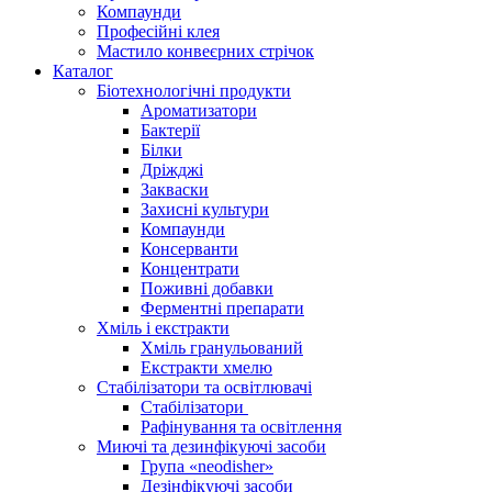
Компаунди
Професійні клея
Мастило конвеєрних стрічок
Каталог
Біотехнологічні продукти
Ароматизатори
Бактерії
Білки
Дріжджі
Закваски
Захисні культури
Компаунди
Консерванти
Концентрати
Поживні добавки
Ферментні препарати
Хміль і екстракти
Хміль гранульований
Екстракти хмелю
Стабілізатори та освітлювачі
Стабілізатори
Рафінування та освітлення
Миючі та дезинфікуючі засоби
Група «neodisher»
Дезінфікуючі засоби