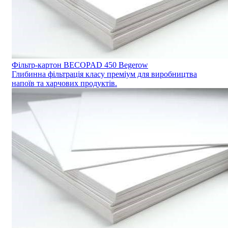
Фільтр-картон BECOPAD 450 Begerow
Глибинна фільтрація класу преміум для виробництва
напоїв та харчових продуктів.