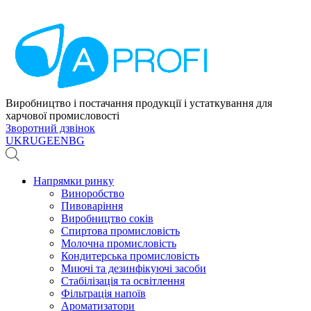
Виробництво і постачання продукції і устаткування для
харчової промисловості
Зворотний дзвінок
UK
RU
GE
EN
BG
Напрямки ринку
Виноробство
Пивоваріння
Виробництво соків
Спиртова промисловість
Молочна промисловість
Кондитерська промисловість
Миючі та дезинфікуючі засоби
Стабілізація та освітлення
Фільтрація напоїв
Ароматизатори