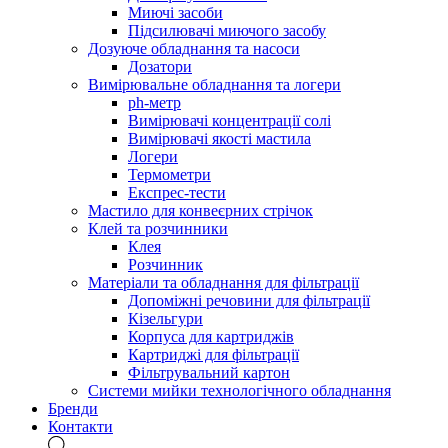
Миючі засоби
Підсилювачі миючого засобу
Дозуюче обладнання та насоси
Дозатори
Вимірювальне обладнання та логери
ph-метр
Вимірювачі концентрації солі
Вимірювачі якості мастила
Логери
Термометри
Експрес-тести
Мастило для конвеєрних стрічок
Клей та розчинники
Клея
Розчинник
Матеріали та обладнання для фільтрації
Допоміжні речовини для фільтрації
Кізельгури
Корпуса для картриджів
Картриджі для фільтрації
Фільтрувальний картон
Системи мийки технологічного обладнання
Бренди
Контакти