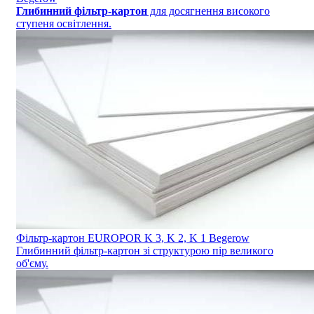
Глибинний фільтр-картон
для досягнення високого
ступеня освітлення.
Фільтр-картон EUROPOR K 3, K 2, K 1 Begerow
Глибинний фільтр-картон зі структурою пір великого
об'єму.