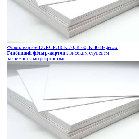
Фільтр-картон EUROPOR K 70, K 60, K 40 Begerow
Глибинний фільтр-картон
з високим ступенем
затримання мікроорганізмів.