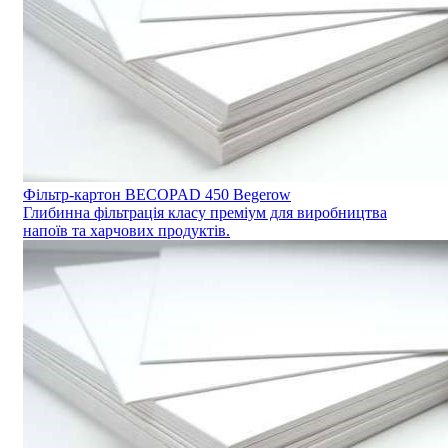
Фільтр-картон BECOPAD 450 Begerow
Глибинна фільтрація класу преміум для виробництва
напоїв та харчових продуктів.