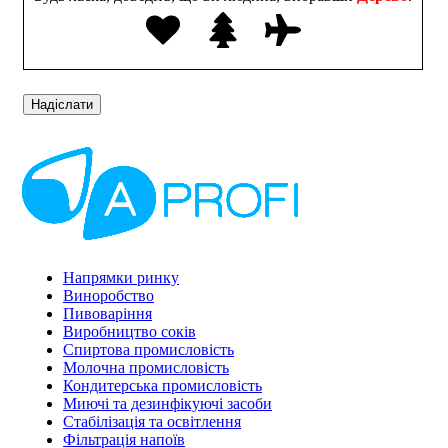
Напрямки ринку
Виноробство
Пивоваріння
Виробництво соків
Спиртова промисловість
Молочна промисловість
Кондитерська промисловість
Миючі та дезинфікуючі засоби
Стабілізація та освітлення
Фільтрація напоїв