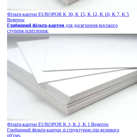
Фільтр-картон EUROPOR K 30, K 15, K 12, K 10, K 7, K 5
Begerow
Глибинний фільтр-картон
для досягнення високого
ступеня освітлення.
Фільтр-картон EUROPOR K 3, K 2, K 1 Begerow
Глибинний фільтр-картон зі структурою пір великого
об'єму.