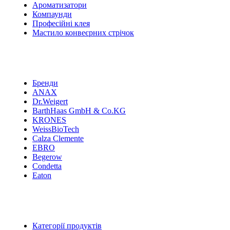
Ароматизатори
Компаунди
Професійні клея
Мастило конвеєрних стрічок
Бренди
ANAX
Dr.Weigert
BarthHaas GmbH & Co.KG
KRONES
WeissBioTech
Calza Clemente
EBRO
Begerow
Condetta
Eaton
Категорії продуктів