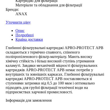
Картриджі для фільтрації
Матеріали та обладнання для фільтрації
Бренди:
ANAX
Уточнити ціну
Опис
Подробиці
Країна доставки
Глибинні фільтрувальні картриджі APRO-PROTECT АPB
складаються з термічно спаяного, спіненого
поліпропіленового фільтр-матеріалу. Мають високу
хімічну стійкість і більш високий ступінь утримання
каламуті. Завдяки механічній міцності фільтрувальних
картриджів APRO-PROTECT АPB немає потреби у
внутрішніх та зовнішніх каркасах. Глибинні фільтрувальні
картриджі APRO-PROTECT АPB поставляються зі
ступенями затримки від 0,5 до 100 мкм і оптимально
підходять для грубої фільтрації технічної води на
підприємствах харчової промисловості.
Інформація для замовлення