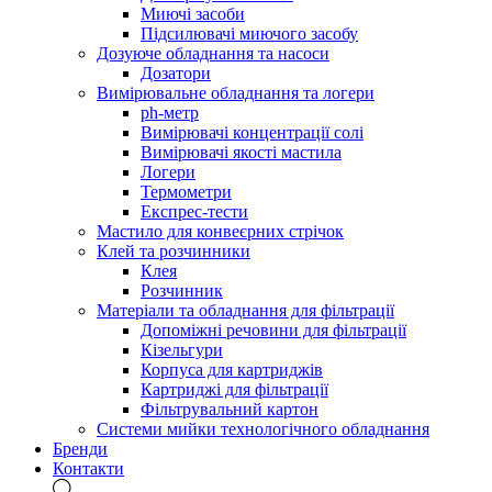
Миючі засоби
Підсилювачі миючого засобу
Дозуюче обладнання та насоси
Дозатори
Вимірювальне обладнання та логери
ph-метр
Вимірювачі концентрації солі
Вимірювачі якості мастила
Логери
Термометри
Експрес-тести
Мастило для конвеєрних стрічок
Клей та розчинники
Клея
Розчинник
Матеріали та обладнання для фільтрації
Допоміжні речовини для фільтрації
Кізельгури
Корпуса для картриджів
Картриджі для фільтрації
Фільтрувальний картон
Системи мийки технологічного обладнання
Бренди
Контакти