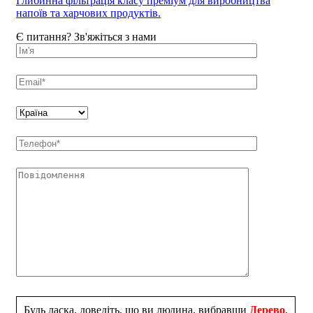
Глибинна фільтрація класу преміум для виробництва
напоїв та харчових продуктів.
Є питання? Зв'яжіться з нами
Будь ласка, доведіть, що ви людина, вибравши
Дерево
.