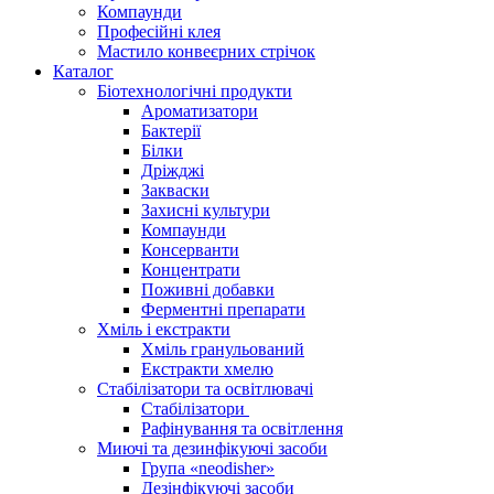
Компаунди
Професійні клея
Мастило конвеєрних стрічок
Каталог
Біотехнологічні продукти
Ароматизатори
Бактерії
Білки
Дріжджі
Закваски
Захисні культури
Компаунди
Консерванти
Концентрати
Поживні добавки
Ферментні препарати
Хміль і екстракти
Хміль гранульований
Екстракти хмелю
Стабілізатори та освітлювачі
Стабілізатори
Рафінування та освітлення
Миючі та дезинфікуючі засоби
Група «neodisher»
Дезінфікуючі засоби