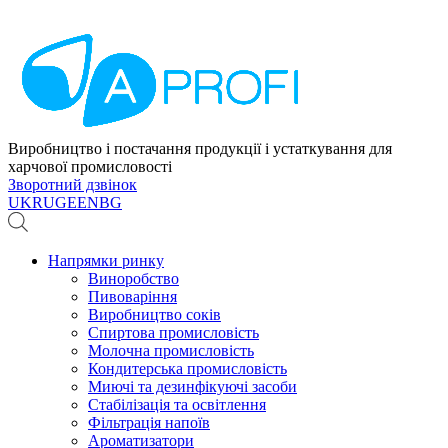
Виробництво і постачання продукції і устаткування для
харчової промисловості
Зворотний дзвінок
UK
RU
GE
EN
BG
Напрямки ринку
Виноробство
Пивоваріння
Виробництво соків
Спиртова промисловість
Молочна промисловість
Кондитерська промисловість
Миючі та дезинфікуючі засоби
Стабілізація та освітлення
Фільтрація напоїв
Ароматизатори