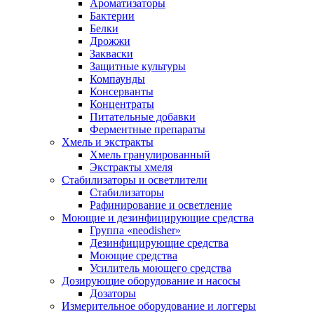
Ароматизаторы
Бактерии
Белки
Дрожжи
Закваски
Защитные культуры
Компаунды
Консерванты
Концентраты
Питательные добавки
Ферментные препараты
Хмель и экстракты
Хмель гранулированный
Экстракты хмеля
Cтабилизаторы и осветлители
Стабилизаторы
Рафинирование и осветление
Моющие и дезинфицирующие средства
Группа «neodisher»
Дезинфицирующие средства
Моющие средства
Усилитель моющего средства
Дозирующие оборудование и насосы
Дозаторы
Измерительное оборудование и логгеры