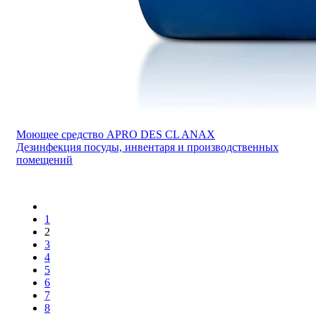
Моющее средство APRO DES CL ANAX
Дезинфекция посуды, инвентаря и производственных
помещений
1
2
3
4
5
6
7
8