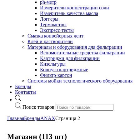
ph-метр
Измерители концентрации соли
Измеритель качества масла
Логгеры
Термометры
Экспресс-тесты
Cмазка конвейерных лент
Клей и растворители
Материалы и оборудования для фильтрации
Вспомогательные средства фильтрации
Картриджи для фильтрации
Кизельгуры
Корпуса картриджные
Фильтр-картон
Системы мойки технологического оборудования
Бренды
Контакты
Поиск товаров
Главная
Бренды
ANAX
Страница 2
Магазин (113 шт)