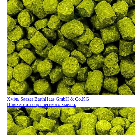
Хміль Saazer BarthHaas GmbH & Co.KG
Шляхетний сорт чеського хмелю.