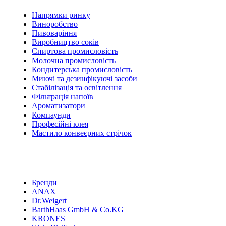
Напрямки ринку
Виноробство
Пивоваріння
Виробництво соків
Спиртова промисловість
Молочна промисловість
Кондитерська промисловість
Миючі та дезинфікуючі засоби
Стабілізація та освітлення
Фільтрація напоїв
Ароматизатори
Компаунди
Професійні клея
Мастило конвеєрних стрічок
Бренди
ANAX
Dr.Weigert
BarthHaas GmbH & Co.KG
KRONES