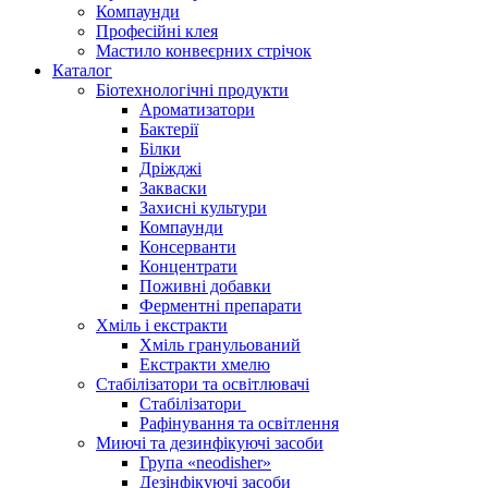
Компаунди
Професійні клея
Мастило конвеєрних стрічок
Каталог
Біотехнологічні продукти
Ароматизатори
Бактерії
Білки
Дріжджі
Закваски
Захисні культури
Компаунди
Консерванти
Концентрати
Поживні добавки
Ферментні препарати
Хміль і екстракти
Хміль гранульований
Екстракти хмелю
Стабілізатори та освітлювачі
Стабілізатори
Рафінування та освітлення
Миючі та дезинфікуючі засоби
Група «neodisher»
Дезінфікуючі засоби