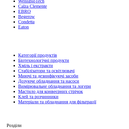
WeissBioTech
Calza Clemente
EBRO
Begerow
Condetta
Eaton
Категорії продуктів
Біотехнологічні продукти
Хміль і екстракти
Стабілізатори та освітлювачі
Миючі та дезинфікуючі засоби
Дозуюче обладнання та насоси
Вимірювальне обладнання та логери
Мастило для конвеєрних стрічок
Клей та розчинники
Матеріали та обладнання для фільтрації
Розділи