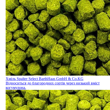
Хміль Spalter Select BarthHaas GmbH & Co.KG
Відноситься до благородних сортів через низький вміст
когумулона.