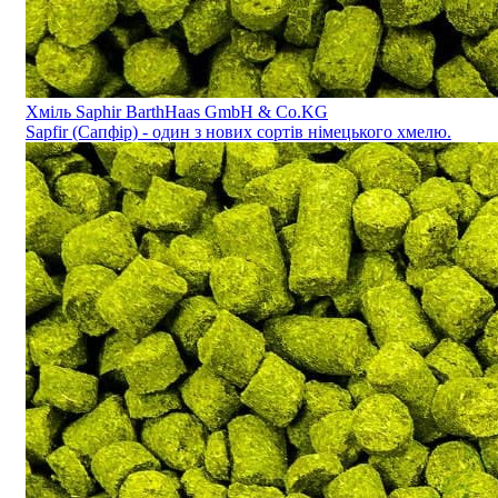
Хміль Saphir BarthHaas GmbH & Co.KG
Sapfir (Сапфір) - один з нових сортів німецького хмелю.