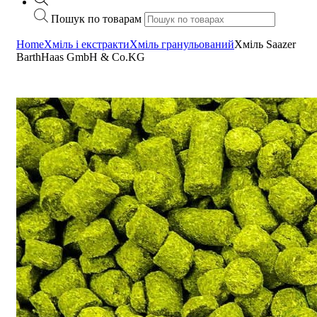
Пошук по товарам
Home
Хміль і екстракти
Хміль гранульований
Хміль Saazer
BarthHaas GmbH & Co.KG