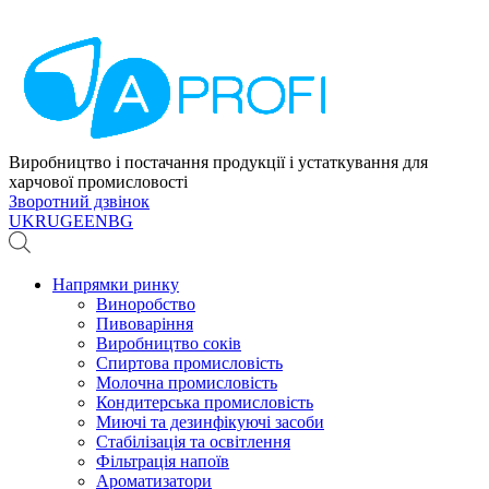
Виробництво і постачання продукції і устаткування для
харчової промисловості
Зворотний дзвінок
UK
RU
GE
EN
BG
Напрямки ринку
Виноробство
Пивоваріння
Виробництво соків
Спиртова промисловість
Молочна промисловість
Кондитерська промисловість
Миючі та дезинфікуючі засоби
Стабілізація та освітлення
Фільтрація напоїв
Ароматизатори