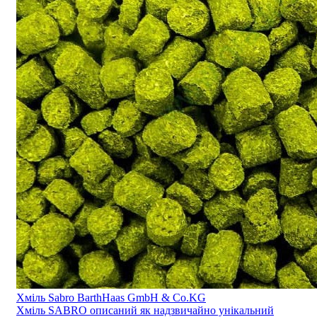
Хміль Sabro BarthHaas GmbH & Co.KG
Хміль SABRO описаний як надзвичайно унікальний