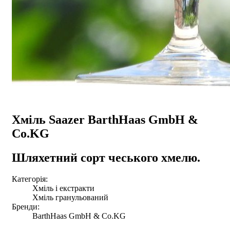
Хміль Saazer BarthHaas GmbH &
Co.KG
Шляхетний сорт чеського хмелю.
Категорія:
Хміль і екстракти
Хміль гранульований
Бренди:
BarthHaas GmbH & Co.KG