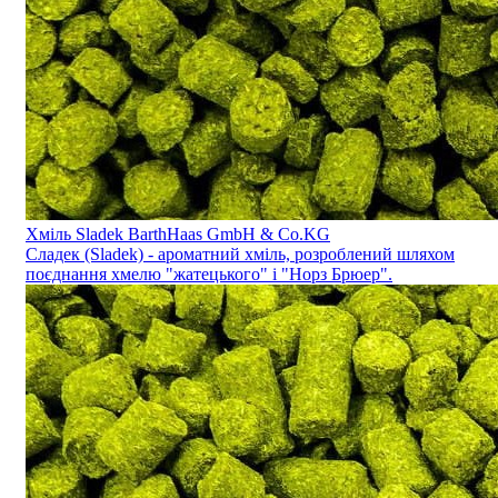
Хміль Sladek BarthHaas GmbH & Co.KG
Сладек (Sladek) - ароматний хміль, розроблений шляхом
поєднання хмелю "жатецького" і "Норз Брюер".