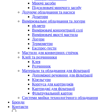
Миючі засоби
Підсилювачі миючого засобу
Дозуюче обладнання та насоси
Дозатори
Вимірювальне обладнання та логери
ph-метр
Вимірювачі концентрації солі
Вимірювачі якості мастила
Логери
Термометри
Експрес-тести
Мастило для конвеєрних стрічок
Клей та розчинники
Клея
Розчинник
Матеріали та обладнання для фільтрації
Допоміжні речовини для фільтрації
Кізельгури
Корпуса для картриджів
Картриджі для фільтрації
Фільтрувальний картон
Системи мийки технологічного обладнання
Бренди
Контакти