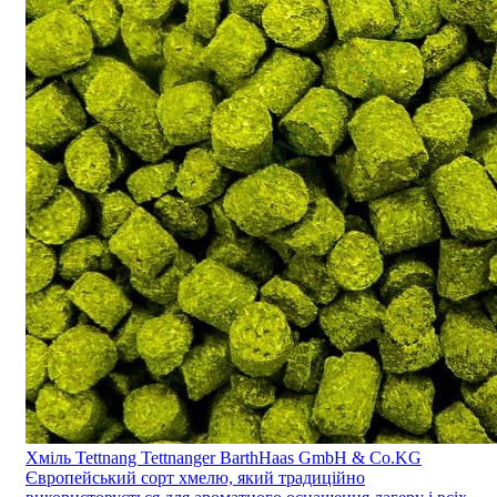
Хміль Tettnang Tettnanger BarthHaas GmbH & Co.KG
Європейський сорт хмелю, який традиційно