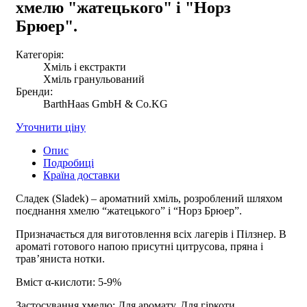
хмелю "жатецького" і "Норз
Брюер".
Категорія:
Хміль і екстракти
Хміль гранульований
Бренди:
BarthHaas GmbH & Co.KG
Уточнити ціну
Опис
Подробиці
Країна доставки
Сладек (Sladek) – ароматний хміль, розроблений шляхом
поєднання хмелю “жатецького” і “Норз Брюер”.
Призначається для виготовлення всіх лагерів і Пілзнер. В
ароматі готового напою присутні цитрусова, пряна і
трав’яниста нотки.
Вміст α-кислоти: 5-9%
Застосування хмелю: Для аромату, Для гіркоти