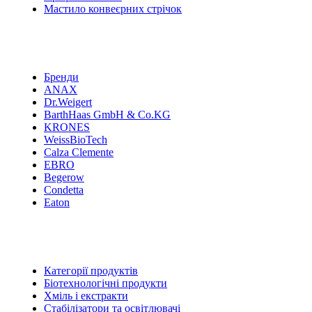
Мастило конвеєрних стрічок
Бренди
ANAX
Dr.Weigert
BarthHaas GmbH & Co.KG
KRONES
WeissBioTech
Calza Clemente
EBRO
Begerow
Condetta
Eaton
Категорії продуктів
Біотехнологічні продукти
Хміль і екстракти
Стабілізатори та освітлювачі