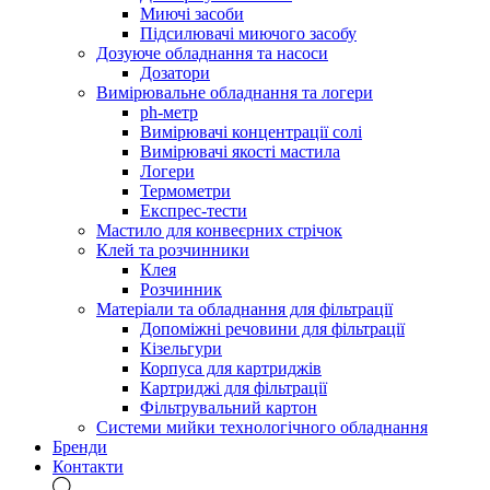
Миючі засоби
Підсилювачі миючого засобу
Дозуюче обладнання та насоси
Дозатори
Вимірювальне обладнання та логери
ph-метр
Вимірювачі концентрації солі
Вимірювачі якості мастила
Логери
Термометри
Експрес-тести
Мастило для конвеєрних стрічок
Клей та розчинники
Клея
Розчинник
Матеріали та обладнання для фільтрації
Допоміжні речовини для фільтрації
Кізельгури
Корпуса для картриджів
Картриджі для фільтрації
Фільтрувальний картон
Системи мийки технологічного обладнання
Бренди
Контакти