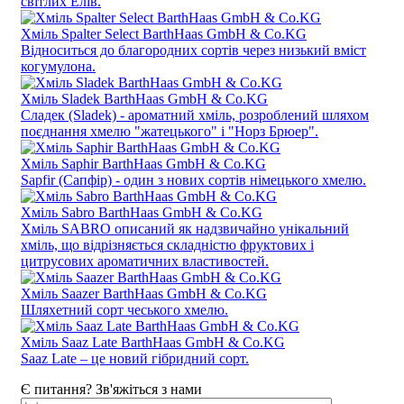
світлих Елів.
Хміль Spalter Select BarthHaas GmbH & Co.KG
Відноситься до благородних сортів через низький вміст
когумулона.
Хміль Sladek BarthHaas GmbH & Co.KG
Сладек (Sladek) - ароматний хміль, розроблений шляхом
поєднання хмелю "жатецького" і "Норз Брюер".
Хміль Saphir BarthHaas GmbH & Co.KG
Sapfir (Сапфір) - один з нових сортів німецького хмелю.
Хміль Sabro BarthHaas GmbH & Co.KG
Хміль SABRO описаний як надзвичайно унікальний
хміль, що відрізняється складністю фруктових і
цитрусових ароматичних властивостей.
Хміль Saazer BarthHaas GmbH & Co.KG
Шляхетний сорт чеського хмелю.
Хміль Saaz Late BarthHaas GmbH & Co.KG
Saaz Late – це новий гібридний сорт.
Є питання? Зв'яжіться з нами