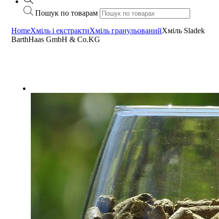
Пошук по товарам
Home
Хміль і екстракти
Хміль гранульований
Хміль Sladek
BarthHaas GmbH & Co.KG