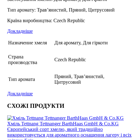
Тип аромату: Трав’янистий, Пряний, Цитрусовий
Країна виробництва: Czech Republic
Докладніше
Назначение хмеля
Для аромату, Для гіркоти
Страна
Czech Republic
производства
Пряний, Трав’янистий,
Тип аромата
Цитрусовий
Докладніше
СХОЖІ ПРОДУКТИ
Хміль Tettnang Tettnanger BarthHaas GmbH & Co.KG
Європейський сорт хмелю, який традиційно
використовується для ароматного оснащення лагеру і всіх