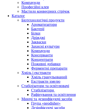
Компаунди
Професійні клея
Мастило конвеєрних стрічок
Каталог
Біотехнологічні продукти
Ароматизатори
Бактерії
Білки
Дріжджі
Закваски
Захисні культури
Компаунди
Консерванти
Концентрати
Поживні добавки
Ферментні препарати
Хміль і екстракти
Хміль гранульований
Екстракти хмелю
Стабілізатори та освітлювачі
Стабілізатори
Рафінування та освітлення
Миючі та дезинфікуючі засоби
Група «neodisher»
Дезінфікуючі засоби