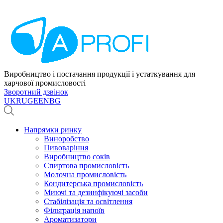
Виробництво і постачання продукції і устаткування для
харчової промисловості
Зворотний дзвінок
UK
RU
GE
EN
BG
Напрямки ринку
Виноробство
Пивоваріння
Виробництво соків
Спиртова промисловість
Молочна промисловість
Кондитерська промисловість
Миючі та дезинфікуючі засоби
Стабілізація та освітлення
Фільтрація напоїв
Ароматизатори