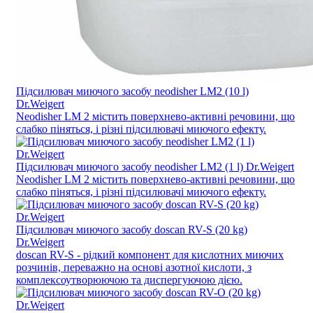
Підсилювач миючого засобу neodisher LM2 (10 l)
Dr.Weigert
Neodisher LM 2 містить поверхнево-активні речовини, що
слабко піняться, і різні підсилювачі миючого ефекту.
Підсилювач миючого засобу neodisher LM2 (1 l) Dr.Weigert
Neodisher LM 2 містить поверхнево-активні речовини, що
слабко піняться, і різні підсилювачі миючого ефекту.
Підсилювач миючого засобу doscan RV-S (20 kg)
Dr.Weigert
doscan RV-S - рідкий компонент для кислотних миючих
розчинів, переважно на основі азотної кислоти, з
комплексоутворюючою та диспергуючою дією.