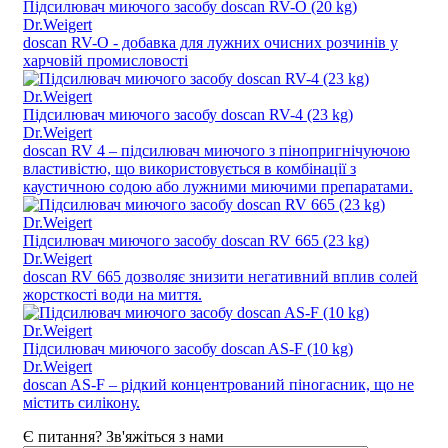
Підсилювач миючого засобу doscan RV-O (20 kg)
Dr.Weigert
doscan RV-O - добавка для лужних очисних розчинів у
харчовій промисловості
Підсилювач миючого засобу doscan RV-4 (23 kg)
Dr.Weigert
doscan RV 4 – підсилювач миючого з пінопригнічуючою
властивістю, що використовується в комбінації з
каустичною содою або лужними миючими препаратами.
Підсилювач миючого засобу doscan RV 665 (23 kg)
Dr.Weigert
doscan RV 665 дозволяє знизити негативний вплив солей
жорсткості води на миття.
Підсилювач миючого засобу doscan AS-F (10 kg)
Dr.Weigert
doscan AS-F – рідкий концентрований піногасник, що не
містить силікону.
Є питання? Зв'яжіться з нами