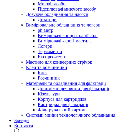
Миючі засоби
Підсилювачі миючого засобу
Дозуюче обладнання та насоси
Дозатори
Вимірювальне обладнання та логери
ph-метр
Вимірювачі концентрації солі
Вимірювачі якості мастила
Логери
Термометри
Експрес-тести
Мастило для конвеєрних стрічок
Клей та розчинники
Клея
Розчинник
Матеріали та обладнання для фільтрації
Допоміжні речовини для фільтрації
Кізельгури
Корпуса для картриджів
Картриджі для фільтрації
Фільтрувальний картон
Системи мийки технологічного обладнання
Бренди
Контакти