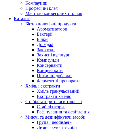
Компаунди
Професійні клея
Мастило конвеєрних стрічок
Каталог
Біотехнологічні продукти
Ароматизатори
Бактерії
Білки
Дріжджі
Закваски
Захисні культури
Компаунди
Консерванти
Концентрати
Поживні добавки
Ферментні препарати
Хміль і екстракти
Хміль гранульований
Екстракти хмелю
Стабілізатори та освітлювачі
Стабілізатори
Рафінування та освітлення
Миючі та дезинфікуючі засоби
Група «neodisher»
Дезінфікуючі засоби