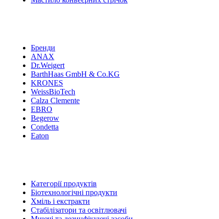
Бренди
ANAX
Dr.Weigert
BarthHaas GmbH & Co.KG
KRONES
WeissBioTech
Calza Clemente
EBRO
Begerow
Condetta
Eaton
Категорії продуктів
Біотехнологічні продукти
Хміль і екстракти
Стабілізатори та освітлювачі
Миючі та дезинфікуючі засоби