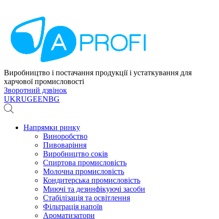
Виробництво і постачання продукції і устаткування для
харчової промисловості
Зворотний дзвінок
UK
RU
GE
EN
BG
Напрямки ринку
Виноробство
Пивоваріння
Виробництво соків
Спиртова промисловість
Молочна промисловість
Кондитерська промисловість
Миючі та дезинфікуючі засоби
Стабілізація та освітлення
Фільтрація напоїв
Ароматизатори