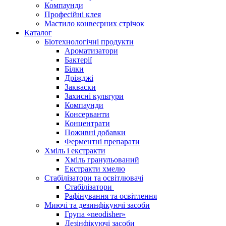
Компаунди
Професійні клея
Мастило конвеєрних стрічок
Каталог
Біотехнологічні продукти
Ароматизатори
Бактерії
Білки
Дріжджі
Закваски
Захисні культури
Компаунди
Консерванти
Концентрати
Поживні добавки
Ферментні препарати
Хміль і екстракти
Хміль гранульований
Екстракти хмелю
Стабілізатори та освітлювачі
Стабілізатори
Рафінування та освітлення
Миючі та дезинфікуючі засоби
Група «neodisher»
Дезінфікуючі засоби