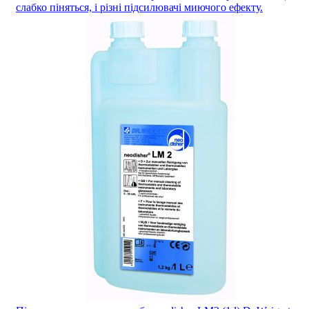
слабко піняться, і різні підсилювачі миючого ефекту.