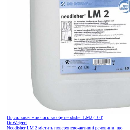
Підсилювач миючого засобу neodisher LM2 (10 l)
Dr.Weigert
Neodisher LM 2 містить поверхнево-активні речовини, що