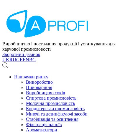
Виробництво і постачання продукції і устаткування для
харчової промисловості
Зворотний дзвінок
UK
RU
GE
EN
BG
Напрямки ринку
Виноробство
Пивоваріння
Виробництво соків
Спиртова промисловість
Молочна промисловість
Кондитерська промисловість
Миючі та дезинфікуючі засоби
Стабілізація та освітлення
Фільтрація напоїв
Ароматизатори