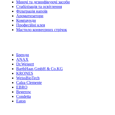
Миючі та дезинфікуючі засоби
Стабілізація та освітлення
Фільтрація напоїв
Ароматизатори
Компаунди
Професійні клея
Мастило конвеєрних стрічок
Бренди
ANAX
Dr.Weigert
BarthHaas GmbH & Co.KG
KRONES
WeissBioTech
Calza Clemente
EBRO
Begerow
Condetta
Eaton