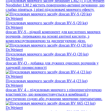
Підсилювач миючого засобу neodisher LM2 (1 l) Dr.Weigert
Neodisher LM 2 містить поверхнево-активні речовини, що
слабко піняться, і різні підсилювачі миючого ефекту.
Підсилювач миючого засобу doscan RV-S (20 kg)
Dr.Weigert
doscan RV-S - рідкий компонент для кислотних миючих
розчинів, переважно на основі азотної кислоти, з
комплексоутворюючою та диспергуючою дією.
Підсилювач миючого засобу doscan RV-O (20 kg)
Dr.Weigert
doscan RV-O - добавка для лужних очисних розчинів у
харчовій промисловості
Підсилювач миючого засобу doscan RV-4 (23 kg)
Dr.Weigert
doscan RV 4 – підсилювач миючого з пінопригнічуючою
властивістю, що використовується в комбінації з
каустичною содою або лужними миючими препаратами.