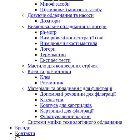
Миючі засоби
Підсилювачі миючого засобу
Дозуюче обладнання та насоси
Дозатори
Вимірювальне обладнання та логери
ph-метр
Вимірювачі концентрації солі
Вимірювачі якості мастила
Логери
Термометри
Експрес-тести
Мастило для конвеєрних стрічок
Клей та розчинники
Клея
Розчинник
Матеріали та обладнання для фільтрації
Допоміжні речовини для фільтрації
Кізельгури
Корпуса для картриджів
Картриджі для фільтрації
Фільтрувальний картон
Системи мийки технологічного обладнання
Бренди
Контакти