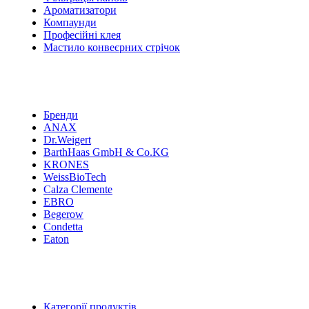
Ароматизатори
Компаунди
Професійні клея
Мастило конвеєрних стрічок
Бренди
ANAX
Dr.Weigert
BarthHaas GmbH & Co.KG
KRONES
WeissBioTech
Calza Clemente
EBRO
Begerow
Condetta
Eaton
Категорії продуктів