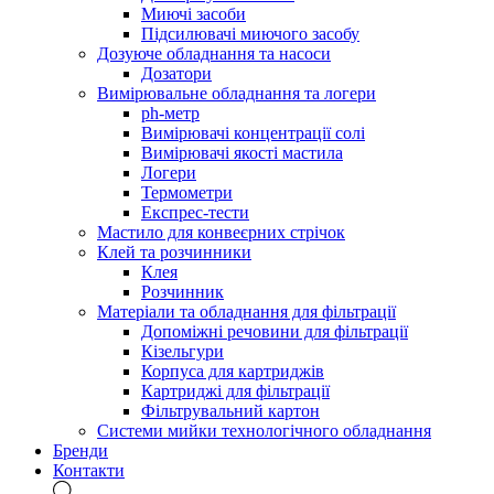
Миючі засоби
Підсилювачі миючого засобу
Дозуюче обладнання та насоси
Дозатори
Вимірювальне обладнання та логери
ph-метр
Вимірювачі концентрації солі
Вимірювачі якості мастила
Логери
Термометри
Експрес-тести
Мастило для конвеєрних стрічок
Клей та розчинники
Клея
Розчинник
Матеріали та обладнання для фільтрації
Допоміжні речовини для фільтрації
Кізельгури
Корпуса для картриджів
Картриджі для фільтрації
Фільтрувальний картон
Системи мийки технологічного обладнання
Бренди
Контакти