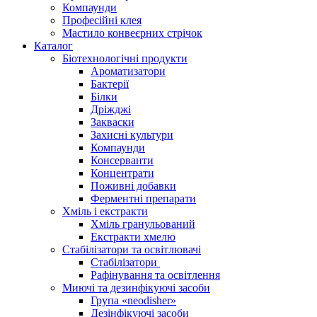
Компаунди
Професійні клея
Мастило конвеєрних стрічок
Каталог
Біотехнологічні продукти
Ароматизатори
Бактерії
Білки
Дріжджі
Закваски
Захисні культури
Компаунди
Консерванти
Концентрати
Поживні добавки
Ферментні препарати
Хміль і екстракти
Хміль гранульований
Екстракти хмелю
Стабілізатори та освітлювачі
Стабілізатори
Рафінування та освітлення
Миючі та дезинфікуючі засоби
Група «neodisher»
Дезінфікуючі засоби