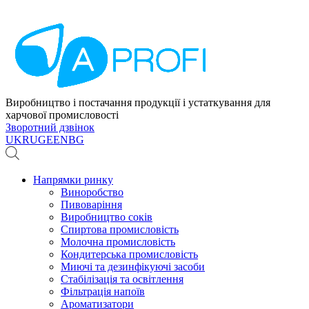
Виробництво і постачання продукції і устаткування для
харчової промисловості
Зворотний дзвінок
UK
RU
GE
EN
BG
Напрямки ринку
Виноробство
Пивоваріння
Виробництво соків
Спиртова промисловість
Молочна промисловість
Кондитерська промисловість
Миючі та дезинфікуючі засоби
Стабілізація та освітлення
Фільтрація напоїв
Ароматизатори