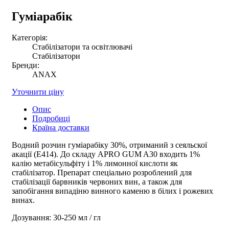
Гуміарабік
Категорія:
Стабілізатори та освітлювачі
Стабілізатори
Бренди:
ANAX
Уточнити ціну
Опис
Подробиці
Країна доставки
Водний розчин гуміарабіку 30%, отриманий з сеяльскої
акації (E414). До складу APRO GUM A30 входить 1%
калію метабісульфіту і 1% лимонної кислоти як
стабілізатор. Препарат спеціально розроблений для
стабілізації барвників червоних вин, а також для
запобігання випадіню винного каменю в білих і рожевих
винах.
Дозування: 30-250 мл / гл