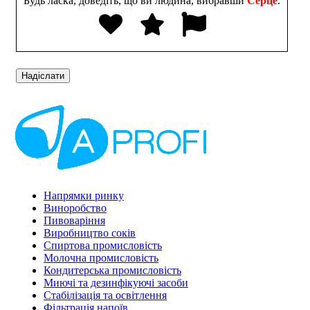
Будь ласка, доведіть, що ви людина, вибравши
Серце
.
Напрямки ринку
Виноробство
Пивоваріння
Виробництво соків
Спиртова промисловість
Молочна промисловість
Кондитерська промисловість
Миючі та дезинфікуючі засоби
Стабілізація та освітлення
Фільтрація напоїв