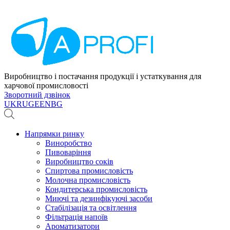
Виробництво і постачання продукції і устаткування для
харчової промисловості
Зворотний дзвінок
UK
RU
GE
EN
BG
Напрямки ринку
Виноробство
Пивоваріння
Виробництво соків
Спиртова промисловість
Молочна промисловість
Кондитерська промисловість
Миючі та дезинфікуючі засоби
Стабілізація та освітлення
Фільтрація напоїв
Ароматизатори