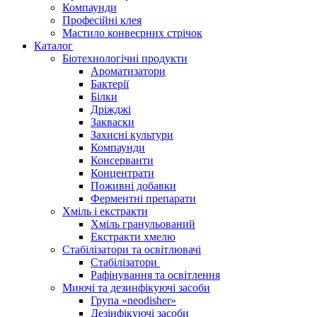
Компаунди
Професійні клея
Мастило конвеєрних стрічок
Каталог
Біотехнологічні продукти
Ароматизатори
Бактерії
Білки
Дріжджі
Закваски
Захисні культури
Компаунди
Консерванти
Концентрати
Поживні добавки
Ферментні препарати
Хміль і екстракти
Хміль гранульований
Екстракти хмелю
Стабілізатори та освітлювачі
Стабілізатори
Рафінування та освітлення
Миючі та дезинфікуючі засоби
Група «neodisher»
Дезінфікуючі засоби