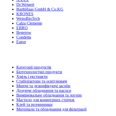
Dr.Weigert
BarthHaas GmbH & Co.KG
KRONES
WeissBioTech
Calza Clemente
EBRO
Begerow
Condetta
Eaton
Категорії продуктів
Біотехнологічні продукти
Хміль і екстракти
Стабілізатори та освітлювачі
Миючі та дезинфікуючі засоби
Дозуюче обладнання та насоси
Вимірювальне обладнання та логери
Мастило для конвеєрних стрічок
Клей та розчинники
Матеріали та обладнання для фільтрації