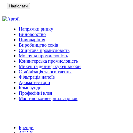
Напрямки ринку
Виноробство
Пивоваріння
Виробництво соків
Спиртова промисловість
Молочна промисловість
Кондитерська промисловість
Миючі та дезинфікуючі засоби
Стабілізація та освітлення
Фільтрація напоїв
Ароматизатори
Компаунди
Професійні клея
Мастило конвеєрних стрічок
Бренди
ANAX