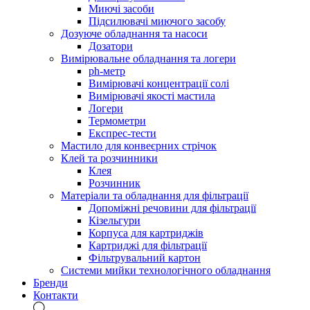
Миючі засоби
Підсилювачі миючого засобу
Дозуюче обладнання та насоси
Дозатори
Вимірювальне обладнання та логери
ph-метр
Вимірювачі концентрації солі
Вимірювачі якості мастила
Логери
Термометри
Експрес-тести
Мастило для конвеєрних стрічок
Клей та розчинники
Клея
Розчинник
Матеріали та обладнання для фільтрації
Допоміжні речовини для фільтрації
Кізельгури
Корпуса для картриджів
Картриджі для фільтрації
Фільтрувальний картон
Системи мийки технологічного обладнання
Бренди
Контакти