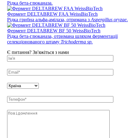
Рідка бета-глюканаза.
Фермент DELTABREW FAA WeissBioTech
Рідка грибна альфа-амілаза, отримана з
Aspergillus oryzae
.
Фермент DELTABREW BF 50 WeissBioTech
Рідка бета-глюканаза, отримана шляхом ферментації
селекціонованого штаму
Trichoderma sp.
Є питання? Зв'яжіться з нами