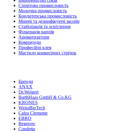
Виробництво соків
Спиртова промисловість
Молочна промисловість
Кондитерська промисловість
Миючі та дезинфікуючі засоби
Стабілізація та освітлення
Фільтрація напоїв
Ароматизатори
Компаунди
Професійні клея
Мастило конвеєрних стрічок
Бренди
ANAX
Dr.Weigert
BarthHaas GmbH & Co.KG
KRONES
WeissBioTech
Calza Clemente
EBRO
Begerow
Condetta