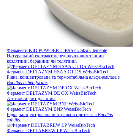
Ферменти KID POWDER LIPASE Calza Clemente
Натуральний екстракт передшлункових тканин
козлятини, баранини чи телятини.
Фермент DELTAZYM HSAA CT DS WeissBioTech
Рідка, концентрована та термостабільна альфа-амілаза з
Bacillus licheniformis
Фермент DELTAZYM DE OX WeissBioTech
Антиоксидант для пива
Фермент DELTAZYM BNP WeissBioTech
Рідка, концентрована нейтральна протеаза з
Bacillus
subtilis
.
Фермент DELTABREW LP WeissBioTech