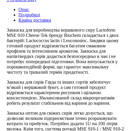
Опис
Подробиці
Країна доставки
Закваска для виробництва вершкового сиру
Lactoferm
MSE 910 Cheese-Tek бренду Biochem складається з двох
бактерій: Lactococcus lactis і Leuconostoc. Завдяки цьому
готовий продукт відрізняється багатим смаковим
профілем та інтенсивним ароматом.
Закваска для
напівтвердих сирів
додається безпосередньо в чан і не
потребує попередньої підготовки. Вона випускається у
порошкоподібній формі, що гарантує максимальну
чистоту та тривалий термін придатності.
Закваска для сирів Гауда
та інших сортів забезпечує
м’який і вершковий букет, а сам готовий продукт
відрізняється характерним рисунком і щільною
консистенцією. Збалансований склад мікроорганізмів
робить результат стабільним від варіння до варіння.
Закваска оптом для свіжих сирів
легко дозується, що
дозволяє великим підприємствам точно розраховувати
витрати та прибуток. Потрібно додати 1U на 100 літрів
молока. Крім того, система ротації MSE 910-1 / MSE 910-2