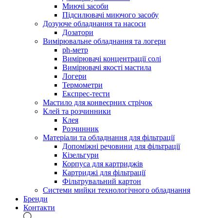
Миючі засоби
Підсилювачі миючого засобу
Дозуюче обладнання та насоси
Дозатори
Вимірювальне обладнання та логери
ph-метр
Вимірювачі концентрації солі
Вимірювачі якості мастила
Логери
Термометри
Експрес-тести
Мастило для конвеєрних стрічок
Клей та розчинники
Клея
Розчинник
Матеріали та обладнання для фільтрації
Допоміжні речовини для фільтрації
Кізельгури
Корпуса для картриджів
Картриджі для фільтрації
Фільтрувальний картон
Системи мийки технологічного обладнання
Бренди
Контакти