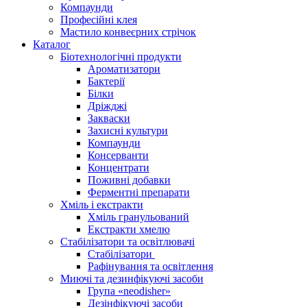
Компаунди
Професійні клея
Мастило конвеєрних стрічок
Каталог
Біотехнологічні продукти
Ароматизатори
Бактерії
Білки
Дріжджі
Закваски
Захисні культури
Компаунди
Консерванти
Концентрати
Поживні добавки
Ферментні препарати
Хміль і екстракти
Хміль гранульований
Екстракти хмелю
Стабілізатори та освітлювачі
Стабілізатори
Рафінування та освітлення
Миючі та дезинфікуючі засоби
Група «neodisher»
Дезінфікуючі засоби