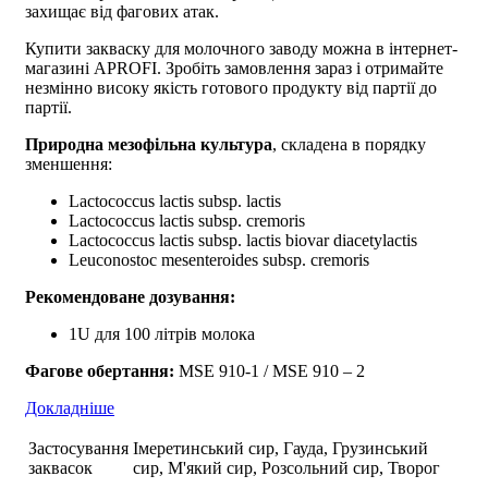
захищає від фагових атак.
Купити закваску для молочного заводу
можна в інтернет-
магазині APROFI. Зробіть замовлення зараз і отримайте
незмінно високу якість готового продукту від партії до
партії.
Природна мезофільна культура
, складена в порядку
зменшення:
Lactococcus lactis subsp. lactis
Lactococcus lactis subsp. cremoris
Lactococcus lactis subsp. lactis biovar diacetylactis
Leuconostoc mesenteroides subsp. cremoris
Рекомендоване дозування:
1U для 100 літрів молока
Фагове обертання:
MSE 910-1 / MSE 910 – 2
Докладніше
Застосування
Імеретинський сир, Гауда, Грузинський
заквасок
сир, М'який сир, Розсольний сир, Творог