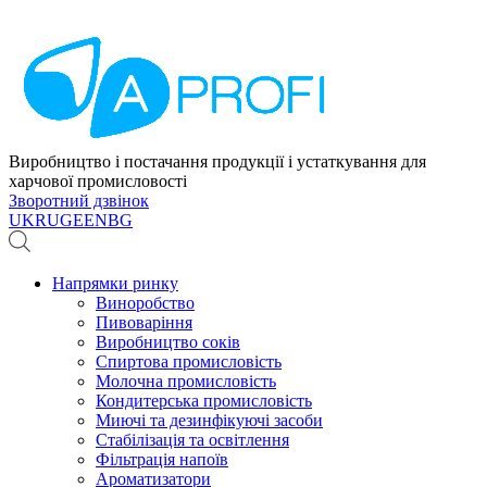
Виробництво і постачання продукції і устаткування для
харчової промисловості
Зворотний дзвінок
UK
RU
GE
EN
BG
Напрямки ринку
Виноробство
Пивоваріння
Виробництво соків
Спиртова промисловість
Молочна промисловість
Кондитерська промисловість
Миючі та дезинфікуючі засоби
Стабілізація та освітлення
Фільтрація напоїв
Ароматизатори