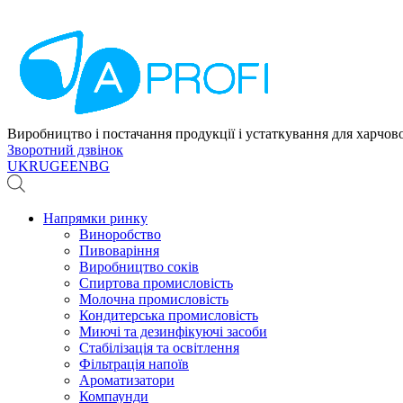
Виробництво і постачання продукції і устаткування для харчов
Зворотний дзвінок
UK
RU
GE
EN
BG
Напрямки ринку
Виноробство
Пивоваріння
Виробництво соків
Спиртова промисловість
Молочна промисловість
Кондитерська промисловість
Миючі та дезинфікуючі засоби
Стабілізація та освітлення
Фільтрація напоїв
Ароматизатори
Компаунди