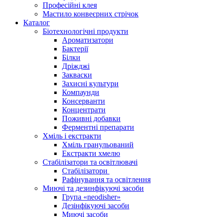
Професійні клея
Мастило конвеєрних стрічок
Каталог
Біотехнологічні продукти
Ароматизатори
Бактерії
Білки
Дріжджі
Закваски
Захисні культури
Компаунди
Консерванти
Концентрати
Поживні добавки
Ферментні препарати
Хміль і екстракти
Хміль гранульований
Екстракти хмелю
Стабілізатори та освітлювачі
Стабілізатори
Рафінування та освітлення
Миючі та дезинфікуючі засоби
Група «neodisher»
Дезінфікуючі засоби
Миючі засоби