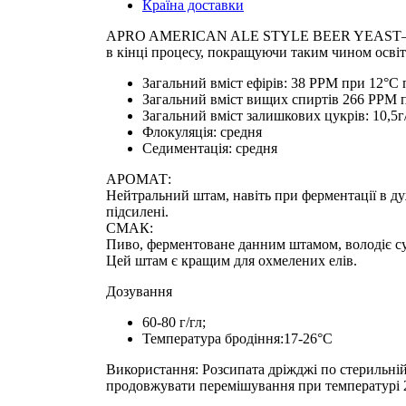
Країна доставки
APRO AMERICAN ALE STYLE BEER YEAST– дріждж
в кінці процесу, покращуючи таким чином осві
Загальний вміст ефірів: 38 PPM при 12°С
Загальний вміст вищих спиртів 266 PPM 
Загальний вміст залишкових цукрів: 10,5г
Флокуляція: средня
Седиментація: средня
АРОМАТ:
Нейтральний штам, навіть при ферментації в д
підсилені.
СМАК:
Пиво, ферментоване данним штамом, володіє с
Цей штам є кращим для охмелених елів.
Дозування
60-80 г/гл;
Температура бродіння:17-26°C
Використання: Розсипата дріжджі по стерильній 
продовжувати перемішування при температурі 2