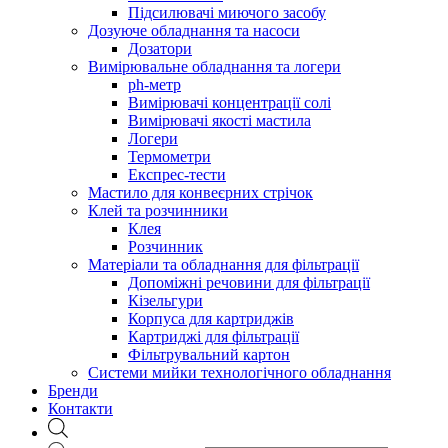
Підсилювачі миючого засобу
Дозуюче обладнання та насоси
Дозатори
Вимірювальне обладнання та логери
ph-метр
Вимірювачі концентрації солі
Вимірювачі якості мастила
Логери
Термометри
Експрес-тести
Мастило для конвеєрних стрічок
Клей та розчинники
Клея
Розчинник
Матеріали та обладнання для фільтрації
Допоміжні речовини для фільтрації
Кізельгури
Корпуса для картриджів
Картриджі для фільтрації
Фільтрувальний картон
Системи мийки технологічного обладнання
Бренди
Контакти