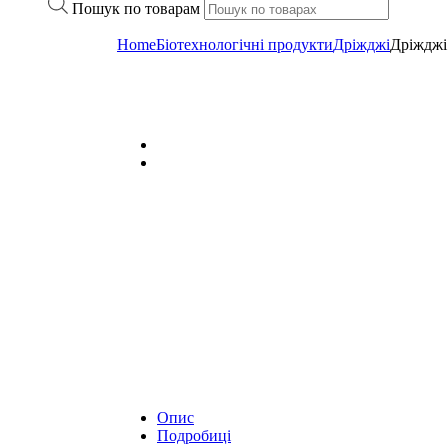
Пошук по товарам
Home
Біотехнологічні продукти
Дріжджі
Дріждж
Опис
Подробиці