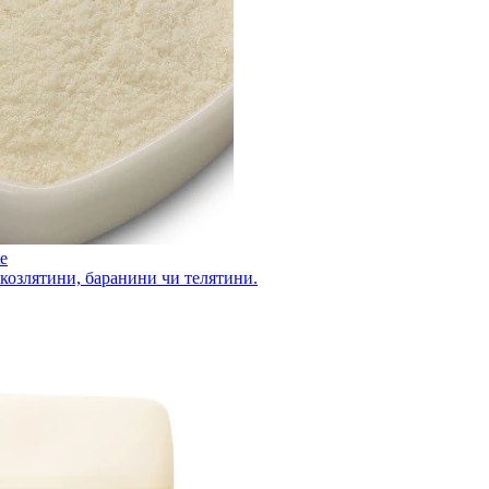
e
козлятини, баранини чи телятини.