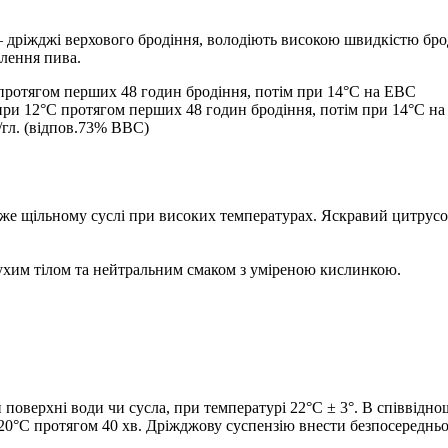
і верхового бродіння, володіють високою швидкістю бродінн
тлення пива.
 протягом перших 48 годин бродіння, потім при 14°С на EBC
при 12°С протягом перших 48 годин бродіння, потім при 14°С н
/гл. (відпов.73% ВВС)
уже щільному суслі при високих температурах. Яскравий цитрусо
ухим тілом та нейтральним смаком з уміреною кислинкою.
поверхні води чи сусла, при температурі 22°С ± 3°. В співвідно
0°С протягом 40 хв. Дріжджову суспензію внести безпосередньо