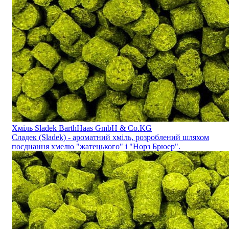
Хміль Sladek BarthHaas GmbH & Co.KG
Сладек (Sladek) - ароматний хміль, розроблений шляхом
поєднання хмелю "жатецького" і "Норз Брюер".