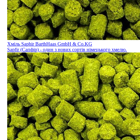
Хміль Saphir BarthHaas GmbH & Co.KG
Sapfir (Сапфір) - один з нових сортів німецького хмелю.