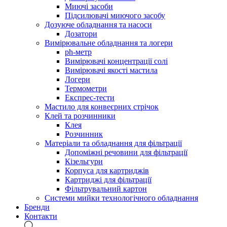
Миючі засоби
Підсилювачі миючого засобу
Дозуюче обладнання та насоси
Дозатори
Вимірювальне обладнання та логери
ph-метр
Вимірювачі концентрації солі
Вимірювачі якості мастила
Логери
Термометри
Експрес-тести
Мастило для конвеєрних стрічок
Клей та розчинники
Клея
Розчинник
Матеріали та обладнання для фільтрації
Допоміжні речовини для фільтрації
Кізельгури
Корпуса для картриджів
Картриджі для фільтрації
Фільтрувальний картон
Системи мийки технологічного обладнання
Бренди
Контакти