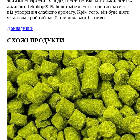
звичайної гіркоти. За відсутності нормальних a-кислот і з-
a-кислот Tetrahop® Platinum забезпечить повний захист
від утворення слабкого аромату. Крім того, він буде діяти
як антимікробний засіб при додаванні в пиво.
Докладніше
СХОЖІ ПРОДУКТИ