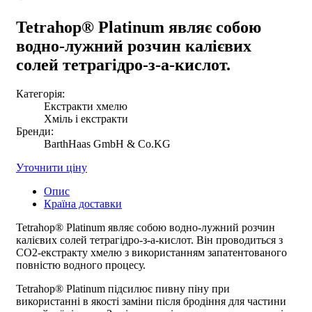
Tetrahop® Platinum являє собою
водно-лужний розчин калієвих
солей тетрагідро-з-a-кислот.
Категорія:
Екстракти хмелю
Хміль і екстракти
Бренди:
BarthHaas GmbH & Co.KG
Уточнити ціну
Опис
Країна доставки
Tetrahop® Platinum являє собою водно-лужний розчин
калієвих солей тетрагідро-з-a-кислот. Він проводиться з
СО2-екстракту хмелю з використанням запатентованого
повністю водного процесу.
Tetrahop® Platinum підсилює пивну піну при
використанні в якості заміни після бродіння для частини