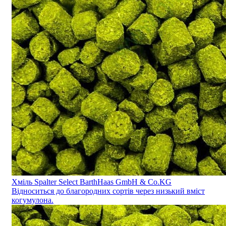
Хміль Spalter Select BarthHaas GmbH & Co.KG
Відноситься до благородних сортів через низький вміст
когумулона.