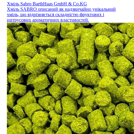
Хміль Sabro BarthHaas GmbH & Co.KG
Хміль SABRO описаний як надзвичайно унікальний
хміль, що відрізняється складністю фруктових і
цитрусових ароматичних властивостей.