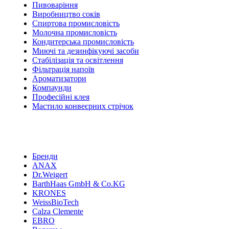
Пивоваріння
Виробництво соків
Спиртова промисловість
Молочна промисловість
Кондитерська промисловість
Миючі та дезинфікуючі засоби
Стабілізація та освітлення
Фільтрація напоїв
Ароматизатори
Компаунди
Професійні клея
Мастило конвеєрних стрічок
Бренди
ANAX
Dr.Weigert
BarthHaas GmbH & Co.KG
KRONES
WeissBioTech
Calza Clemente
EBRO