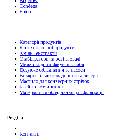
Begerow
Condetta
Eaton
Категорії продуктів
Біотехнологічні продукти
Хміль і екстракти
Стабілізатори та освітлювачі
Миючі та дезинфікуючі засоби
Дозуюче обладнання та насоси
Вимірювальне обладнання та логери
Мастило для конвеєрних стрічок
Клей та розчинники
Матеріали та обладнання для фільтрації
Розділи
Контакти