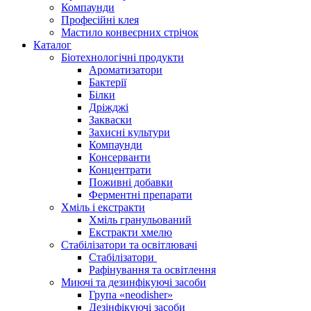
Компаунди
Професійні клея
Мастило конвеєрних стрічок
Каталог
Біотехнологічні продукти
Ароматизатори
Бактерії
Білки
Дріжджі
Закваски
Захисні культури
Компаунди
Консерванти
Концентрати
Поживні добавки
Ферментні препарати
Хміль і екстракти
Хміль гранульований
Екстракти хмелю
Стабілізатори та освітлювачі
Стабілізатори
Рафінування та освітлення
Миючі та дезинфікуючі засоби
Група «neodisher»
Дезінфікуючі засоби