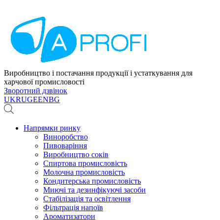
Виробництво і постачання продукції і устаткування для
харчової промисловості
Зворотний дзвінок
UK
RU
GE
EN
BG
Напрямки ринку
Виноробство
Пивоваріння
Виробництво соків
Спиртова промисловість
Молочна промисловість
Кондитерська промисловість
Миючі та дезинфікуючі засоби
Стабілізація та освітлення
Фільтрація напоїв
Ароматизатори