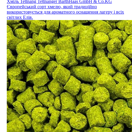
Хміль Tettnang Tettnanger BarthHaas GmbH & Co.KG
Європейський сорт хмелю, який традиційно
використовується для ароматного оснащення лагеру і всіх
світлих Елів.