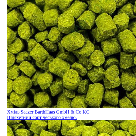
Хміль Saazer BarthHaas GmbH & Co.KG
Шляхетний сорт чеського хмелю.