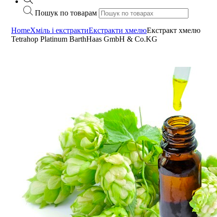
Пошук по товарам
Home
Хміль і екстракти
Екстракти хмелю
Екстракт хмелю
Tetrahop Platinum BarthHaas GmbH & Co.KG