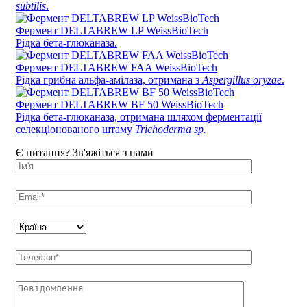
subtilis
.
Фермент DELTABREW LP WeissBioTech
Рідка бета-глюканаза.
Фермент DELTABREW FAA WeissBioTech
Рідка грибна альфа-амілаза, отримана з
Aspergillus oryzae
.
Фермент DELTABREW BF 50 WeissBioTech
Рідка бета-глюканаза, отримана шляхом ферментації
селекціонованого штаму
Trichoderma sp.
Є питання? Зв'яжіться з нами