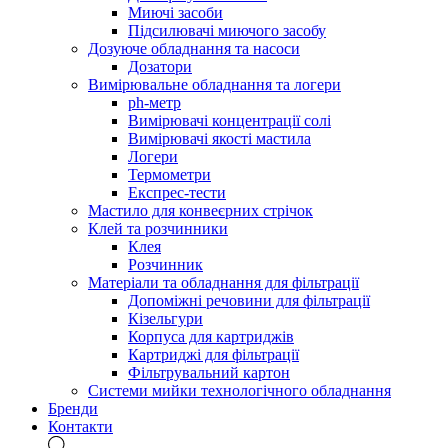
Миючі засоби
Підсилювачі миючого засобу
Дозуюче обладнання та насоси
Дозатори
Вимірювальне обладнання та логери
ph-метр
Вимірювачі концентрації солі
Вимірювачі якості мастила
Логери
Термометри
Експрес-тести
Мастило для конвеєрних стрічок
Клей та розчинники
Клея
Розчинник
Матеріали та обладнання для фільтрації
Допоміжні речовини для фільтрації
Кізельгури
Корпуса для картриджів
Картриджі для фільтрації
Фільтрувальний картон
Системи мийки технологічного обладнання
Бренди
Контакти