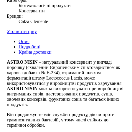
Категорія:
Біотехнологічні продукти
Консерванти
Бренди:
Calza Clemente
Уточнити ціну
Опис
Подробиці
Країна доставки
ASTRO NISIN
– натуральний консервант у вигляді
порошку (схвалений Європейським співтовариством як
харчова добавка № E-234), отриманий шляхом
ферментації штаму Lactococcus Lactis, може
використовуватися у виробництві продуктів харчування.
ASTRO NISIN
можна використовувати при виробництві
витриманих сирів, пастеризованих продуктів, супів,
овочевих консервів, фруктових соків та багатьох інших
продуктів.
Він продовжує термін служби продукту, діючи проти
грампозитивних бактерій, у тому числі стійких до
термічної обробки.