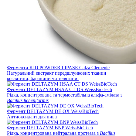
Ферменти KID POWDER LIPASE Calza Clemente
Натуральний екстракт передшлункових тканин
козлятини, баранини чи телятини.
Фермент DELTAZYM HSAA CT DS WeissBioTech
Рідка, концентрована та термостабільна альфа-амілаза з
Bacillus licheniformis
Фермент DELTAZYM DE OX WeissBioTech
Антиоксидант для пива
Фермент DELTAZYM BNP WeissBioTech
Рідка, концентрована нейтральна протеаза з
Bacillus