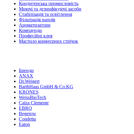
Кондитерська промисловість
Миючі та дезинфікуючі засоби
Стабілізація та освітлення
Фільтрація напоїв
Ароматизатори
Компаунди
Професійні клея
Мастило конвеєрних стрічок
Бренди
ANAX
Dr.Weigert
BarthHaas GmbH & Co.KG
KRONES
WeissBioTech
Calza Clemente
EBRO
Begerow
Condetta
Eaton