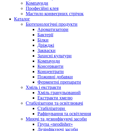
Компаунди
Професійні клея
Мастило конвеєрних стрічок
Каталог
Біотехнологічні продукти
Ароматизатори
Бактерії
Білки
Дріжджі
Закваски
Захисні культури
Компаунди
Консерванти
Концентрати
Поживні добавки
Ферментні препарати
Хміль і екстракти
Хміль гранульований
Екстракти хмелю
Стабілізатори та освітлювачі
Стабілізатори
Рафінування та освітлення
Миючі та дезинфікуючі засоби
Група «neodisher»
Дезінфікуючі засоби