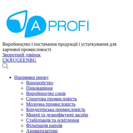
Виробництво і постачання продукції і устаткування для
харчової промисловості
Зворотний дзвінок
UK
RU
GE
EN
BG
Напрямки ринку
Виноробство
Пивоваріння
Виробництво соків
Спиртова промисловість
Молочна промисловість
Кондитерська промисловість
Миючі та дезинфікуючі засоби
Стабілізація та освітлення
Фільтрація напоїв
Ароматизатори