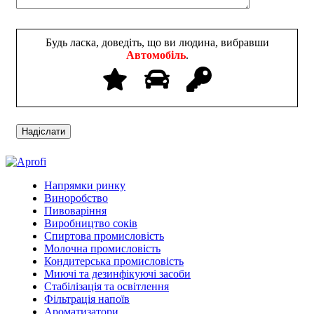
Будь ласка, доведіть, що ви людина, вибравши
Автомобіль
.
Напрямки ринку
Виноробство
Пивоваріння
Виробництво соків
Спиртова промисловість
Молочна промисловість
Кондитерська промисловість
Миючі та дезинфікуючі засоби
Стабілізація та освітлення
Фільтрація напоїв
Ароматизатори