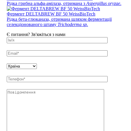
Рідка грибна альфа-амілаза, отримана з
Aspergillus oryzae
.
Фермент DELTABREW BF 50 WeissBioTech
Рідка бета-глюканаза, отримана шляхом ферментації
селекціонованого штаму
Trichoderma sp.
Є питання? Зв'яжіться з нами