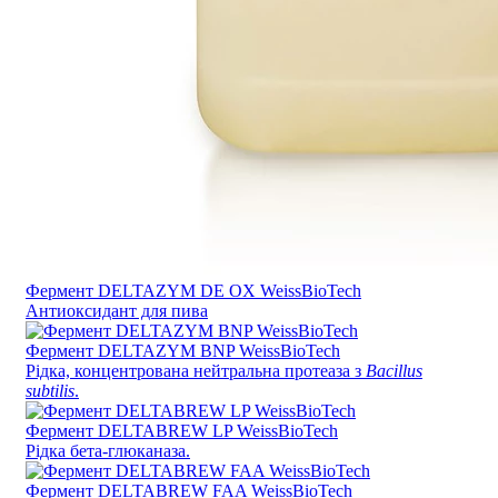
Фермент DELTAZYM DE OX WeissBioTech
Антиоксидант для пива
Фермент DELTAZYM BNP WeissBioTech
Рідка, концентрована нейтральна протеаза з
Bacillus
subtilis
.
Фермент DELTABREW LP WeissBioTech
Рідка бета-глюканаза.
Фермент DELTABREW FAA WeissBioTech