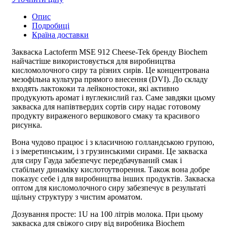
Опис
Подробиці
Країна доставки
Закваска Lactoferm MSE 912 Cheese-Tek бренду Biochem
найчастіше використовується для виробництва
кисломолочного сиру та різних сирів. Це концентрована
мезофільна культура прямого внесення (DVI). До складу
входять лактококи та лейконостоки, які активно
продукують аромат і вуглекислий газ. Саме завдяки цьому
закваска для напівтвердих сортів сиру
надає готовому
продукту вираженого вершкового смаку та красивого
рисунка.
Вона чудово працює і з класичною голландською групою,
і з імеретинським, і з грузинськими сирами. Це
закваска
для сиру Гауда
забезпечує передбачуваний смак і
стабільну динаміку кислотоутворення. Також вона добре
показує себе і для виробництва інших продуктів.
Закваска
оптом для кисломолочного сиру
забезпечує в результаті
щільну структуру з чистим ароматом.
Дозування просте: 1U на 100 літрів молока. При цьому
закваска для свіжого сиру від виробника
Biochem