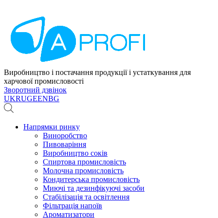
Виробництво і постачання продукції і устаткування для
харчової промисловості
Зворотний дзвінок
UK
RU
GE
EN
BG
Напрямки ринку
Виноробство
Пивоваріння
Виробництво соків
Спиртова промисловість
Молочна промисловість
Кондитерська промисловість
Миючі та дезинфікуючі засоби
Стабілізація та освітлення
Фільтрація напоїв
Ароматизатори