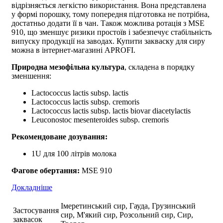
відрізняється легкістю використання. Вона представлена
у формі порошку, тому попередня підготовка не потрібна,
достатньо додати її в чан. Також можлива ротація з MSE
910, що зменшує ризики простоїв і забезпечує стабільність
випуску продукції на заводах.
Купити закваску для сиру
можна в інтернет-магазині APROFI.
Природна мезофільна культура
, складена в порядку
зменшення:
Lactococcus lactis subsp. lactis
Lactococcus lactis subsp. cremoris
Lactococcus lactis subsp. lactis biovar diacetylactis
Leuconostoc mesenteroides subsp. cremoris
Рекомендоване дозування:
1U для 100 літрів молока
Фагове обертання:
MSE 910
Докладніше
Імеретинський сир, Гауда, Грузинський
Застосування
сир, М'який сир, Розсольний сир, Сир,
заквасок