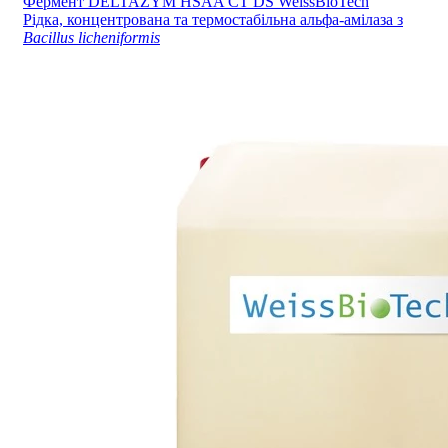
Фермент DELTAZYM HSAA CT DS WeissBioTech
Рідка, концентрована та термостабільна альфа-амілаза з
Bacillus licheniformis