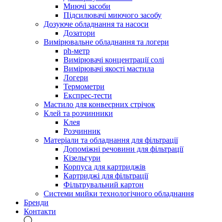
Миючі засоби
Підсилювачі миючого засобу
Дозуюче обладнання та насоси
Дозатори
Вимірювальне обладнання та логери
ph-метр
Вимірювачі концентрації солі
Вимірювачі якості мастила
Логери
Термометри
Експрес-тести
Мастило для конвеєрних стрічок
Клей та розчинники
Клея
Розчинник
Матеріали та обладнання для фільтрації
Допоміжні речовини для фільтрації
Кізельгури
Корпуса для картриджів
Картриджі для фільтрації
Фільтрувальний картон
Системи мийки технологічного обладнання
Бренди
Контакти