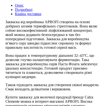
Опис
Подробиці
Країна доставки
Закваска від виробника APROFI
створена на основі
добірних штамів термофільних стрептококів. Вона являє
собою високоефективний ліофілізований концентрат,
який можна додавати безпосередньо в чан без
попередньої підготовки.
Закваска для виробництва
м’якого сиру
швидко підкислює сировину та формує
правильну кислотність готової сирної маси.
Вона працює в температурному діапазоні 32–43°C, що
дозволяє гнучко налаштовувати ферментацію. Така
закваска для виробництва сирів Паста Філата
забезпечує
ідеальну консистенцію. Готовий продукт приємно
тягнеться та плавиться, дозволяючи створювати різні
кулінарні шедеври.
Також підходить
закваска для створення свіжої моцарели
.
Смак виходить делікатним і вершковим.
Купити закваску для молочної продукції
бренду Calza
Clemente можна в інтернет-магазині APROFI. Висока
концентрація активних мікроорганізмів гарантує