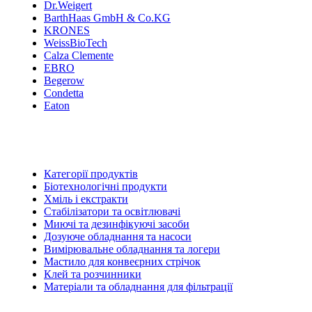
Dr.Weigert
BarthHaas GmbH & Co.KG
KRONES
WeissBioTech
Calza Clemente
EBRO
Begerow
Condetta
Eaton
Категорії продуктів
Біотехнологічні продукти
Хміль і екстракти
Стабілізатори та освітлювачі
Миючі та дезинфікуючі засоби
Дозуюче обладнання та насоси
Вимірювальне обладнання та логери
Мастило для конвеєрних стрічок
Клей та розчинники
Матеріали та обладнання для фільтрації