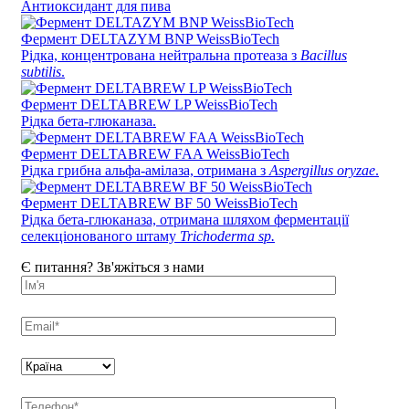
Антиоксидант для пива
Фермент DELTAZYM BNP WeissBioTech
Рідка, концентрована нейтральна протеаза з
Bacillus
subtilis
.
Фермент DELTABREW LP WeissBioTech
Рідка бета-глюканаза.
Фермент DELTABREW FAA WeissBioTech
Рідка грибна альфа-амілаза, отримана з
Aspergillus oryzae
.
Фермент DELTABREW BF 50 WeissBioTech
Рідка бета-глюканаза, отримана шляхом ферментації
селекціонованого штаму
Trichoderma sp.
Є питання? Зв'яжіться з нами