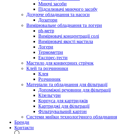
Миючі засоби
Підсилювачі миючого засобу
Дозуюче обладнання та насоси
Дозатори
Вимірювальне обладнання та логери
ph-метр
Вимірювачі концентрації солі
Вимірювачі якості мастила
Логери
Термометри
Експрес-тести
Мастило для конвеєрних стрічок
Клей та розчинники
Клея
Розчинник
Матеріали та обладнання для фільтрації
Допоміжні речовини для фільтрації
Кізельгури
Корпуса для картриджів
Картриджі для фільтрації
Фільтрувальний картон
Системи мийки технологічного обладнання
Бренди
Контакти