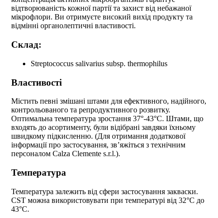
відтворюваність кожної партії та захист від небажаної
мікрофлори. Ви отримуєте високий вихід продукту та
відмінні органолептичні властивості.
Склад:
Streptococcus salivarius subsp. thermophilus
Властивості
Містить певні змішані штами для ефективного, надійного,
контрольованого та репродуктивного розвитку.
Оптимальна температура зростання 37°-43°C. Штами, що
входять до асортименту, були відібрані завдяки їхньому
швидкому підкисленню. (Для отримання додаткової
інформації про застосування, зв’яжіться з технічним
персоналом Calza Clemente s.r.l.).
Температура
Температура залежить від сфери застосування закваски.
CST можна використовувати при температурі від 32°C до
43°C.