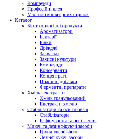
Компаунди
Професійні клея
Мастило конвеєрних стрічок
Каталог
Біотехнологічні продукти
Ароматизатори
Бактерії
Білки
Дріжджі
Закваски
Захисні культури
Компаунди
Консерванти
Концентрати
Поживні добавки
Ферментні препарати
Хміль і екстракти
Хміль гранульований
Екстракти хмелю
Стабілізатори та освітлювачі
Стабілізатори
Рафінування та освітлення
Миючі та дезинфікуючі засоби
Група «neodisher»
Дезінфікуючі засоби