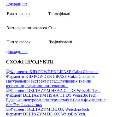
Докладніше
Вид заквасок
Термофільні
Застосування заквасок
Сир
Тип заквасок
Ліофілізовані
Докладніше
СХОЖІ ПРОДУКТИ
Ферменти KID POWDER LIPASE Calza Clemente
Натуральний екстракт передшлункових тканин
козлятини, баранини чи телятини.
Фермент DELTAZYM HSAA CT DS WeissBioTech
Рідка, концентрована та термостабільна альфа-амілаза з
Bacillus licheniformis
Фермент DELTAZYM DE OX WeissBioTech