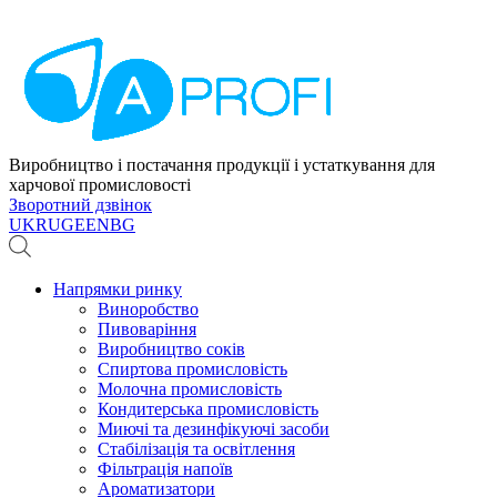
Виробництво і постачання продукції і устаткування для
харчової промисловості
Зворотний дзвінок
UK
RU
GE
EN
BG
Напрямки ринку
Виноробство
Пивоваріння
Виробництво соків
Спиртова промисловість
Молочна промисловість
Кондитерська промисловість
Миючі та дезинфікуючі засоби
Стабілізація та освітлення
Фільтрація напоїв
Ароматизатори